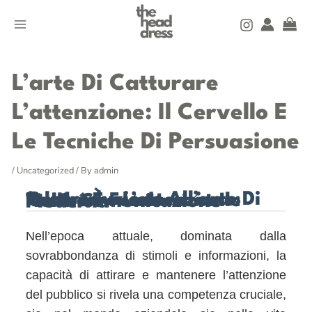
Skip
MAIN
to
MENU
content
Post
navigation
L’arte Di Catturare
L’attenzione: Il Cervello E
Le Tecniche Di Persuasione
/
Uncategorized
/ By
admin
1. Introduzione All’arte Di Catturare L’attenzione: Perché È Fondamentale Nella Comunicazione Moderna
Nell’epoca attuale, dominata dalla
sovrabbondanza di stimoli e informazioni, la
capacità di attirare e mantenere l’attenzione
del pubblico si rivela una competenza cruciale,