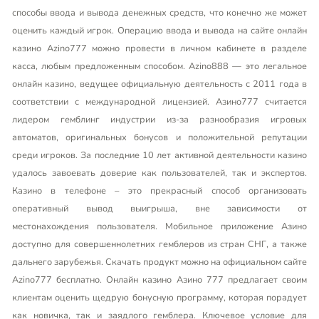
способы ввода и вывода денежных средств, что конечно же может
оценить каждый игрок. Операцию ввода и вывода на сайте онлайн
казино Azino777 можно провести в личном кабинете в разделе
касса, любым предложенным способом. Azino888 — это легальное
онлайн казино, ведущее официальную деятельность с 2011 года в
соответствии с международной лицензией. Азино777 считается
лидером гемблинг индустрии из-за разнообразия игровых
автоматов, оригинальных бонусов и положительной репутации
среди игроков. За последние 10 лет активной деятельности казино
удалось завоевать доверие как пользователей, так и экспертов.
Казино в телефоне – это прекрасный способ организовать
оперативный вывод выигрыша, вне зависимости от
местонахождения пользователя. Мобильное приложение Азино
доступно для совершеннолетних гемблеров из стран СНГ, а также
дальнего зарубежья. Скачать продукт можно на официальном сайте
Azino777 бесплатно. Онлайн казино Азино 777 предлагает своим
клиентам оценить щедрую бонусную программу, которая порадует
как новичка, так и заядлого гемблера. Ключевое условие для