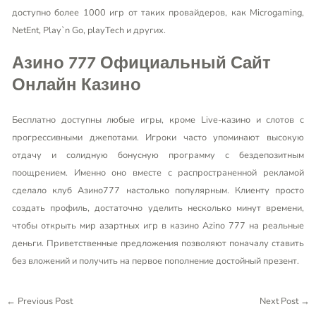
доступно более 1000 игр от таких провайдеров, как Microgaming,
NetEnt, Play`n Go, playTech и других.
Азино 777 Официальный Сайт
Онлайн Казино
Бесплатно доступны любые игры, кроме Live-казино и слотов с
прогрессивными джепотами. Игроки часто упоминают высокую
отдачу и солидную бонусную программу с бездепозитным
поощрением. Именно оно вместе с распространенной рекламой
сделало клуб Азино777 настолько популярным. Клиенту просто
создать профиль, достаточно уделить несколько минут времени,
чтобы открыть мир азартных игр в казино Azino 777 на реальные
деньги. Приветственные предложения позволяют поначалу ставить
без вложений и получить на первое пополнение достойный презент.
←
Previous Post
Next Post
→