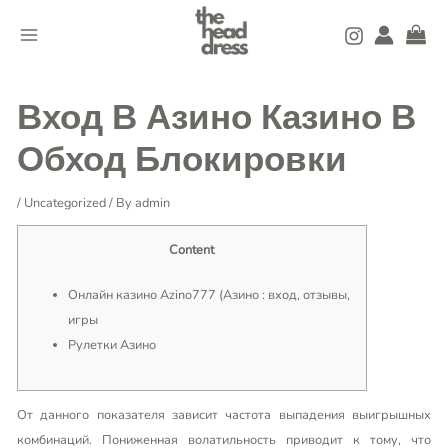
Skip
MAIN
to
MENU
content
Post
navigation
Вход В Азино Казино В
Обход Блокировки
/
Uncategorized
/ By
admin
Content
Онлайн казино Azino777 (Азино : вход, отзывы,
игры
Рулетки Азино
От данного показателя зависит частота выпадения выигрышных
комбинаций. Пониженная волатильность приводит к тому, что