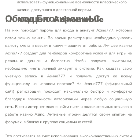
использовать функциональные возможности классического
казино, доступного в десктопной версии.
Обход Блокировки С Помощью Azinomobile
На них приходит пароль для входа в аккаунт Azino777, который
потом можно менять. Во время регистрации необходимо указать
валюту счета и ввести в капчу – защиту от робота. Лучшее казино
Azino777 создает для гемблеров комфортные условия для игры на
реальные деньги и бесплатно. Чтобы получать выигрыши,
необходимо иметь личный аккаунт в системе. Как создать свою
учетную запись в Азино777 и получить доступ ко всему
функционалу на игровом портале? На Азино777 (официальный
сайт) регистрация проходит максимально быстро и комфортно
благодаря возможности авторизации через любую социальную
сеть. В сети интернет можно найти тысячи положительных отзывов о
работе казино Azino. Активные игроки делятся своим опытом на
форумах, в блогах и группах социальных сетей.
Это достигается за счет использования высококачественных систем