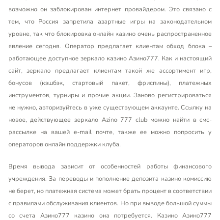
возможно он заблокирован интернет провайдером. Это связано с
тем, что Россия запретила азартные игры на законодательном
уровне, так что блокировка онлайн казино очень распространенное
явление сегодня. Оператор предлагает клиентам обход блока –
работающее доступное зеркало казино Азино777. Как и настоящий
сайт, зеркало предлагает клиентам такой же ассортимент игр,
бонусов (кэшбэк, стартовый пакет, фриспины), платежных
инструментов, турниры и прочие акции. Заново регистрироваться
не нужно, авторизуйтесь в уже существующем аккаунте. Ссылку на
новое, действующее зеркало Azino 777 club можно найти в смс-
рассылке на вашей e-mail почте, также ее можно попросить у
операторов онлайн поддержки клуба.
Время вывода зависит от особенностей работы финансового
учреждения. За переводы и пополнение депозита казино комиссию
не берет, но платежная система может брать процент в соответствии
с правилами обслуживания клиентов. Но при выводе большой суммы
со счета Азино777 казино она потребуется. Казино Азино777