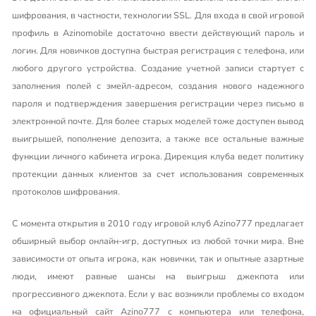
шифрования, в частности, технологии SSL. Для входа в свой игровой
профиль в Azinomobile достаточно ввести действующий пароль и
логин. Для новичков доступна быстрая регистрация с телефона, или
любого другого устройства. Создание учетной записи стартует с
заполнения полей с эмейл-адресом, создания нового надежного
пароля и подтверждения завершения регистрации через письмо в
электронной почте. Для более старых моделей тоже доступен вывод
выигрышей, пополнение депозита, а также все остальные важные
функции личного кабинета игрока. Дирекция клуба ведет политику
протекции данных клиентов за счет использования современных
протоколов шифрования.
С момента открытия в 2010 году игровой клуб Azino777 предлагает
обширный выбор онлайн-игр, доступных из любой точки мира. Вне
зависимости от опыта игрока, как новички, так и опытные азартные
люди, имеют равные шансы на выигрыш джекпота или
прогрессивного джекпота. Если у вас возникли проблемы со входом
на официальный сайт Azino777 с компьютера или телефона,