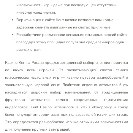
и возможность игры даже при последующем отсутствии
интернет-соединения.
Верификация и сайте Кент казино позволит вам кроме
задержек снимать выигранные на слотах приличные.
Разработчики реализовали несколько языковых версий сайта,
благодаря этому площадка популярна среди геймеров один
разных стран.
Казино Кент а России предлагает длинный выбор игр, них придутся
по вкусу всем игрокам. От захватывающих слотов самого
классических настольных игр — казино мутуара разнообразный и
занимательную игровой опыт. Любители игровых автоматов быть
насладиться широким выбор наименований, от традиционные
фруктовых автоматов самого современных тематических
видеослотов. Kent Casino испарилось в 2023 обжоровку и сразу
было популярным среди азартных пользователей из лучших стран.
Это определяется разнообразие игр же отличными возможностями
дли получения крупных выигрышей.