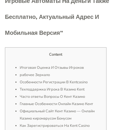
Игровые Автоматы На Деньги Также
Бесплатно, Актуальный Адрес И
Мобильная Версия”
Content
Итоговая Оценка И Отзывы Игроков
рабочее Зеркало
Особенности Регистрации В Kentcasino
Техподдержка Игрока В Казино Kent
Часто ответы Вопросы О Кент Казино
Главные Особенности Онлайн Казино Кент
Официальный Сайт Кент Казино — Онлайн
Казино киромарусом Бонусом
Как Зарегистрироваться На Kent Casino