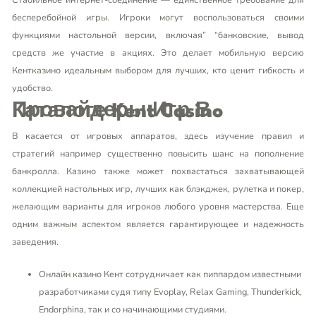
бесперебойной игры. Игроки могут воспользоваться своими
функциями настольной версии, включая” “банковские, вывод
средств же участие в акциях. Это делает мобильную версию
Кентказино идеальным выбором для лучших, кто ценит гибкость и
удобство.
Провайдеры Игр В Каталоге Kent Casino
В касается от игровых аппаратов, здесь изучение правил и
стратегий например существенно повысить шанс на пополнение
банкролла. Казино также может похвастаться захватывающей
коллекцией настольных игр, лучших как блэкджек, рулетка и покер,
желающим варианты для игроков любого уровня мастерства. Еще
одним важным аспектом является гарантирующее и надежность
заведения.
Онлайн казино Кент сотрудничает как пиппардом известными
разработчиками судя типу Evoplay, Relax Gaming, Thunderkick,
Endorphina, так и со начинающими студиями.