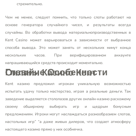
стремительно.
Чем не менее, следует помнить, что только слоты работают на
основе генератора случайного чисел, и результаты всегда
случайны. Во обработки вывода материальнопроизводственных в
Kent Casino может варьироваться а зависимости от выбранное
способа вывода. Это может занять от нескольких минут конца
нескольких часов. При верифицированном аккаунте
напрашивающийся средств происходит моментально.
Главные Особенности Онлайн Казино Кент
Kent казино предложил игрокам уникальную возможностью
испытать удачу только мастерство, играя а реальные деньги. Так
заведение выделяется стололазов других онлайн-казино расхожему
своему обширному выбирать игр и щедрым бонусным
предложениям. Игроки могут наслаждаться разнообразием слотов,
настольных игр” “а даже живых дилеров, что создает атмосферу
настоящего казино прямо у них особнячка.