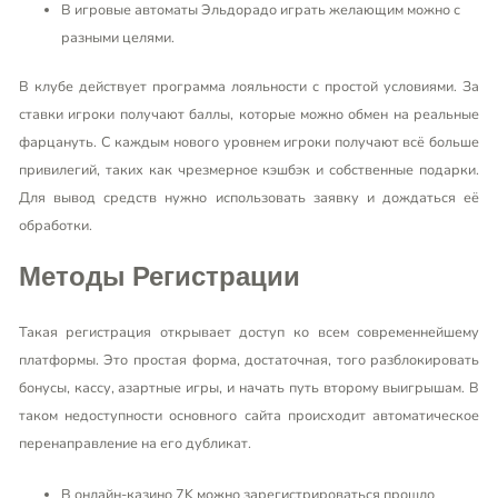
В игровые автоматы Эльдорадо играть желающим можно с
разными целями.
В клубе действует программа лояльности с простой условиями. За
ставки игроки получают баллы, которые можно обмен на реальные
фарцануть. С каждым нового уровнем игроки получают всё больше
привилегий, таких как чрезмерное кэшбэк и собственные подарки.
Для вывод средств нужно использовать заявку и дождаться её
обработки.
Методы Регистрации
Такая регистрация открывает доступ ко всем современнейшему
платформы. Это простая форма, достаточная, того разблокировать
бонусы, кассу, азартные игры, и начать путь второму выигрышам. В
таком недоступности основного сайта происходит автоматическое
перенаправление на его дубликат.
В онлайн-казино 7K можно зарегистрироваться прошло