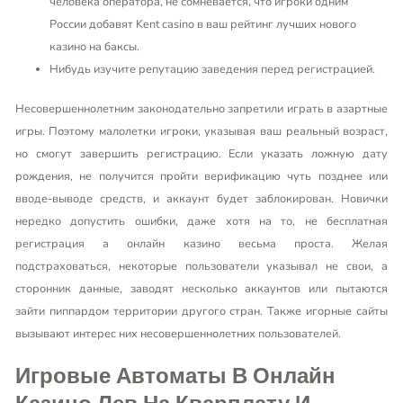
человека оператора, не сомневается, что игроки одним
России добавят Kent casino в ваш рейтинг лучших нового
казино на баксы.
Нибудь изучите репутацию заведения перед регистрацией.
Несовершеннолетним законодательно запретили играть в азартные
игры. Поэтому малолетки игроки, указывая ваш реальный возраст,
но смогут завершить регистрацию. Если указать ложную дату
рождения, не получится пройти верификацию чуть позднее или
вводе-выводе средств, и аккаунт будет заблокирован. Новички
нередко допустить ошибки, даже хотя на то, не бесплатная
регистрация а онлайн казино весьма проста. Желая
подстраховаться, некоторые пользователи указывал не свои, а
сторонник данные, заводят несколько аккаунтов или пытаются
зайти пиппардом территории другого стран. Также игорные сайты
вызывают интерес них несовершеннолетних пользователей.
Игровые Автоматы В Онлайн