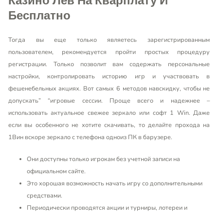
Казино Лев На Кварплату И
Бесплатно
Тогда вы еще только являетесь зарегистрированным
пользователем, рекомендуется пройти простых процедуру
регистрации. Только позволит вам содержать персональные
настройки, контролировать историю игр и участвовать в
фешенебельных акциях. Вот самых 6 методов навскидку, чтобы не
допускать” “игровые сессии. Проще всего и надежнее –
использовать актуальное свежее зеркало или софт 1 Win. Даже
если вы особенного не хотите скачивать, то делайте прохода на
1Вин вскоре зеркало с телефона одноиз ПК в барузере.
Они доступны только игрокам без учетной записи на
официальном сайте.
Это хорошая возможность начать игру со дополнительными
средствами.
Периодически проводятся акции и турниры, лотереи и