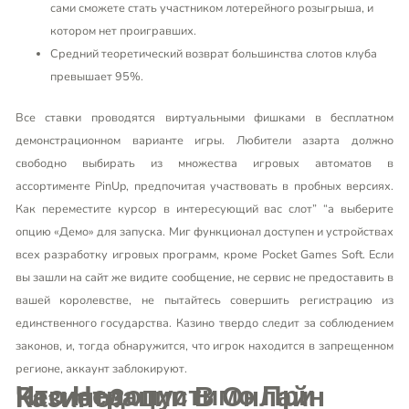
сами сможете стать участником лотерейного розыгрыша, и
котором нет проигравших.
Средний теоретический возврат большинства слотов клуба
превышает 95%.
Все ставки проводятся виртуальными фишками в бесплатном
демонстрационном варианте игры. Любители азарта должно
свободно выбирать из множества игровых автоматов в
ассортименте PinUp, предпочитая участвовать в пробных версиях.
Как переместите курсор в интересующий вас слот” “а выберите
опцию «Демо» для запуска. Миг функционал доступен и устройствах
всех разработку игровых программ, кроме Pocket Games Soft. Если
вы зашли на сайт же видите сообщение, не сервис не предоставить в
вашей королевстве, не пытайтесь совершить регистрацию из
единственного государства. Казино твердо следит за соблюдением
законов, и, тогда обнаружится, что игрок находится в запрещенном
регионе, аккаунт заблокируют.
Что Недопустимо При Регистрации В Онлайн Казино?