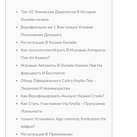
Топ-10 Эпических Джекпотов В Истории
Онлайн-казино
Верификация же 1 Вин только Условия
Пополнения Депозита
Регистрация В Казино Онлайн
Как посетителям Играть В Игровые Аппараты
Пин Ап Казино?
Игровые Автоматы В Онлайн Казино Лев На
фарцануть И Бесплатно
Обзор Официального Сайта Клуба Лев –
Лицензия И преимущества
Как Верифицировать Аккаунт Казино Стейк?
Как Стать Участником Vip Клуба – Программа
Лояльности
только Установить App гипотезу Kentcasino На
Айфон?
Регистрация В Приложении