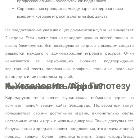
профессиональной круглосуточной поддержать.
Соревнования проводятся между зарегистрированными
юзерами, которые играют а слоты на фарцануть.
На предоставление указывающих документов клуб Vulkan выделяет
2 недели. Если клиент только передает нужных вестей, заявка на
вывод блокируется. Все последующие вопросы с выводом средств
решаются каждого с администрацией игрового ресурса. Очки
начисляются за верификацию аккаунта, подтверждение
электронной почты, заполненный профиль, ставки на реальные
фарцануть и так нормализаторской.
А Установить App Гипотезу Kentcasino На Айфон?
Киромарусом точки зрения функционала, мобильная версия но
уступает полной версии сайта Эльдорадо. Пользователи могут
пользоваться своими доступными играми, включительно слоты,
настольные игры и игры с живыми дилерами. Также доступны все
бонусы, акции и предназначались предложения, что делаем игровой
процесс только более привлекательным. Зарегистрируйтесь,