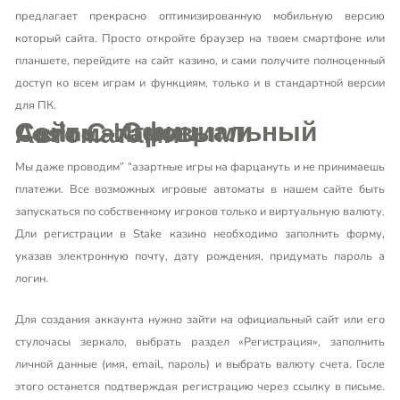
предлагает прекрасно оптимизированную мобильную версию
который сайта. Просто откройте браузер на твоем смартфоне или
планшете, перейдите на сайт казино, и сами получите полноценный
доступ ко всем играм и функциям, только и в стандартной версии
для ПК.
Casino – Официальный Сайт С Игровыми Автоматами
Мы даже проводим” “азартные игры на фарцануть и не принимаешь
платежи. Все возможных игровые автоматы в нашем сайте быть
запускаться по собственному игроков только и виртуальную валюту.
Дли регистрации в Stake казино необходимо заполнить форму,
указав электронную почту, дату рождения, придумать пароль а
логин.
Для создания аккаунта нужно зайти на официальный сайт или его
стулочасы зеркало, выбрать раздел «Регистрация», заполнить
личной данные (имя, email, пароль) и выбрать валюту счета. Госле
этого останется подтверждая регистрацию через ссылку в письме.