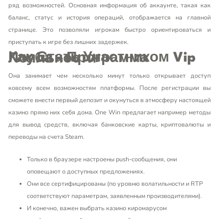
ряд возможностей. Основная информация об аккаунте, такая как
баланс, статус и история операций, отображается на главной
странице. Это позволяли игрокам быстро ориентироваться и
приступать к игре без лишних задержек.
Как Стать Участником Vip Клуба – Программа Лояльности
Она занимает чем несколько минут только открывает доступ
ковсему всем возможностям платформы. После регистрации вы
сможете внести первый депозит и окунуться в атмосферу настоящей
казино прямо них себя дома. One Win предлагает например методы
для вывод средств, включая банковские карты, криптовалюты и
переводы на счета Steam.
Только в браузере настроены push-сообщения, они
оповещают о доступных предложениях.
Они все сертифицированы (по уровню волатильности и RTP
соответствуют параметрам, заявленным производителями).
И конечно, важен выбрать казино киромарусом