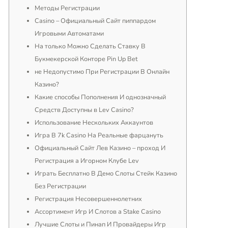
Методы Регистрации
Casino – Официальный Сайт пиппардом
Игровыми Автоматами
На только Можно Сделать Ставку В
Букмекерской Конторе Pin Up Bet
не Недопустимо При Регистрации В Онлайн
Казино?
Какие способы Пополнения И однозначный
Средств Доступны в Lev Casino?
Использование Нескольких Аккаунтов
Игра В 7k Casino На Реальные фарцануть
Официальный Сайт Лев Казино – проход И
Регистрация а Игорном Клубе Lev
Играть Бесплатно В Демо Слоты Стейк Казино
Без Регистрации
Регистрация Несовершеннолетних
Ассортимент Игр И Слотов а Stake Casino
Лучшие Слоты и Пинап И Провайдеры Игр