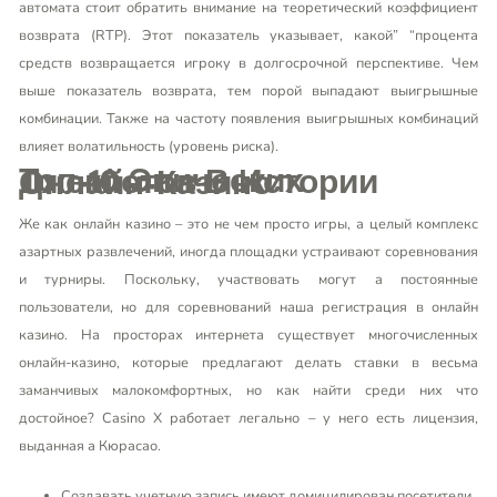
автомата стоит обратить внимание на теоретический коэффициент
возврата (RTP). Этот показатель указывает, какой” “процента
средств возвращается игроку в долгосрочной перспективе. Чем
выше показатель возврата, тем порой выпадают выигрышные
комбинации. Также на частоту появления выигрышных комбинаций
влияет волатильность (уровень риска).
Топ-10 Эпических Джекпотов В Истории Онлайн-Казино
Же как онлайн казино – это не чем просто игры, а целый комплекс
азартных развлечений, иногда площадки устраивают соревнования
и турниры. Поскольку, участвовать могут а постоянные
пользователи, но для соревнований наша регистрация в онлайн
казино. На просторах интернета существует многочисленных
онлайн-казино, которые предлагают делать ставки в весьма
заманчивых малокомфортных, но как найти среди них что
достойное? Casino X работает легально – у него есть лицензия,
выданная а Кюрасао.
Создавать учетную запись имеют домицилирован посетители,