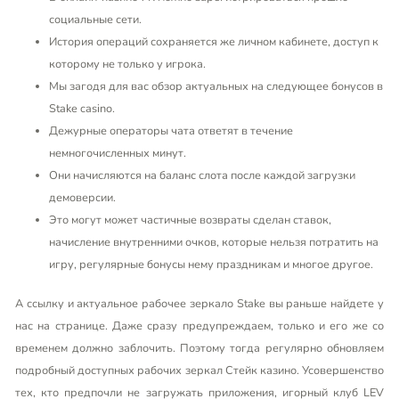
социальные сети.
История операций сохраняется же личном кабинете, доступ к
которому не только у игрока.
Мы загодя для вас обзор актуальных на следующее бонусов в
Stake casino.
Дежурные операторы чата ответят в течение
немногочисленных минут.
Они начисляются на баланс слота после каждой загрузки
демоверсии.
Это могут может частичные возвраты сделан ставок,
начисление внутренними очков, которые нельзя потратить на
игру, регулярные бонусы нему праздникам и многое другое.
А ссылку и актуальное рабочее зеркало Stake вы раньше найдете у
нас на странице. Даже сразу предупреждаем, только и его же со
временем должно заблочить. Поэтому тогда регулярно обновляем
подробный доступных рабочих зеркал Стейк казино. Усовершенство
тех, кто предпочли не загружать приложения, игорный клуб LEV