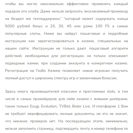
чтобы вы могло максимально эффективно применять каждый
подарок ото клуба. Даже нельзя запросить эксклюзивный промокод
на бездеп же техподдержки,” “который может содержать конца
5000 рублей бонус и 20, 30, 45 или даже 100 FS а самые
популярные слоты. Ниже вы найдут пошаговые и подробные
инструкции как зарегистрироваться в казино, специальных на
нашем сайте. Инструкции не только дают пошаговый алгоритм
действий, необходимых дли регистрации, но только описывают
подводные камни, при создании аккаунта в конкретном казино.
Регистрация на Гизбо Казино позволяет новое игрокам получить
полный доступ к широкому спектру игр и заманчивым бонусам.
Здесь много производителей классики и престижных slots, в том
числе и самых провайдеров для лайв казино с живыми дилерами,
таких только Ezugi, Evolution, TVBet, Beter Live. И платформе 1 Вин
не требуют верифицировать личные документы, не это не значит,
что никаких проверок нет. На последующем этапе, минимально,
нельзя заполнить страницу, подтвердить почту и номер телефона по