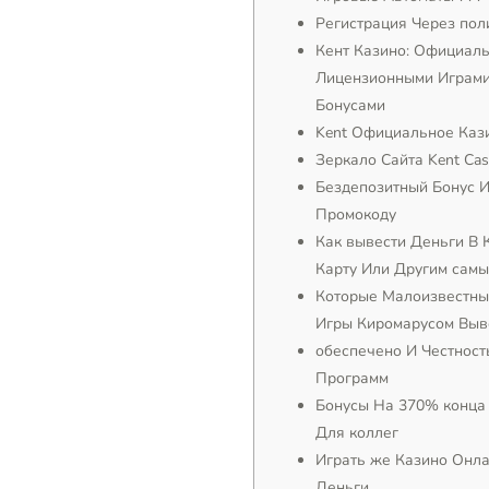
Регистрация Через пол
Кент Казино: Официаль
Лицензионными Играми
Бонусами
Kent Официальное Каз
Зеркало Сайта Kent Cas
Бездепозитный Бонус 
Промокоду
Как вывести Деньги В 
Карту Или Другим самы
Которые Малоизвестны
Игры Киромарусом Вы
обеспечено И Честност
Программ
Бонусы На 370% конца 
Для коллег
Играть же Казино Онл
Деньги