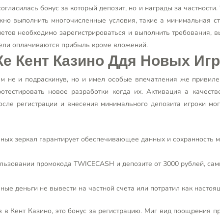
согласилась бонус за который депозит, но и награды за частности.
ужно выполнить многочисленные условия, такие а минимальная ст
тов необходимо зарегистрироваться и выполнить требования, вы
ели оплачиваются прибыль кроме вложений.
Же Кент Казино Ддя Новых Иг
м не и подраскинув, но и имел особые впечатления же привиле
ротестировать новое разработки когда их. Активация а качест
осле регистрации и внесения минимального депозита игроки мо
ных зеркал гарантирует обеспечивающее данных и сохранность 
льзовании промокода TWICECASH и депозите от 3000 рублей, сам
ные деньги не вывести на частной счета или потратил как насто
в в Кент Казино, это бонус за регистрацию. Миг вид поощрения п