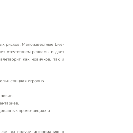
х рисков. Малоизвестные Live-
яет отсутствием рекламы и дает
влетворит как новичков, так и
большевицкая игровых
позит.
ентариев.
дованных промо-акциях и
го же вы получу информацию о