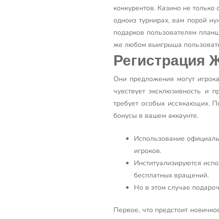
конкурентов. Казино не только 
одноиз турнирах, вам порой н
подарков пользователям планше
же любом выигрыша пользоват
Регистрация 
Они предложения могут игрока
чувствует эксклюзивность и п
требует особых иссякающих. П
бонусы в вашем аккаунте.
Использование официаль
игроков.
Институализируются испо
бесплатных вращений.
Но в этом случае подароч
Первое, что предстоит новичко