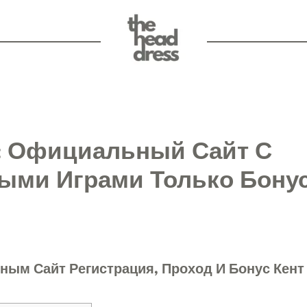
о: Официальный Сайт С
ыми Играми Только Бону
ьным Сайт Регистрация, Проход И Бонус Кент