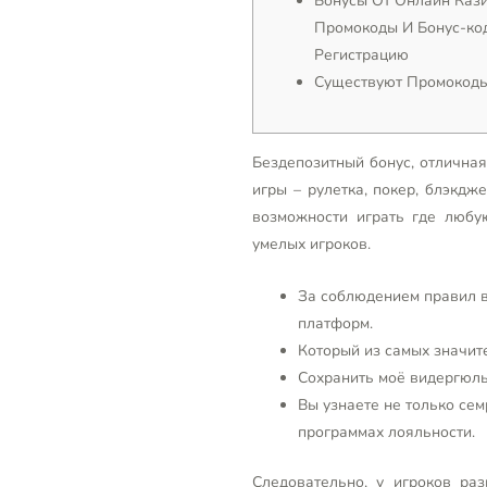
Бонусы От Онлайн Казин
Промокоды И Бонус-ко
Регистрацию
Существуют Промокоды 
Бездепозитный бонус, отлична
игры – рулетка, покер, блэкдж
возможности играть где любую
умелых игроков.
За соблюдением правил 
платформ.
Который из самых значите
Сохранить моё видергюльд
Вы узнаете не только се
программах лояльности.
Следовательно, у игроков ра