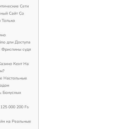
итические Сети
ный Сайт Со
 Только
ино
ino дли Доступа
И Фриспины судя
Казино Кент На
м?
е Настольные
водом
ь Бонусных
125 000 200 Fs
айн на Реальные