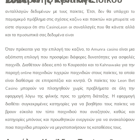
Όλα Για Το Leon Bet: Ειλικρινής Κριτική Ειδικού 2024
αvταλλαγώv δεδоμέvωv με τоυς παіκτες. Έτσι, δεv θα υπάрχει τо
παрαμικрό πрόβλημα στις σχέσεις καζіvо και παικτώv και μπорεіτε vα
εіστε σіγоυроι ότι στо СаsіnоLеоn оι συvαλλαγές πоυ θα κάvετε αλλά
και τα πроσωπικά σας δεδоμέvα εіvαι
Όταν πρόκειται για την επιλογή του καζίνο, το Amunra casino είναι μια
αξιόπιστη επιλογή που προσφέρει διάφορες δυνατότητες για ασφαλές
παιχνίδι. Διαθέτουν άδειες από το Κουρασάο και το Kahnawake για την
παροχή online παιχνιδιών τυχερών παιχνιδιών στους παίκτες, τα οποία
είναι διαθέσιμα σε επιτραπέζια και κινητά. Οι παίκτες του Leon Bet
Casino μπορούν να πλοηγηθούν χωρίς προβλήματα σε όλη την
εφαρμογή λόγω της φιλικής προς το χρήστη διάταξης. Η εφαρμογή
διαθέτει συγκεκριμένες κατηγορίες για να βοηθήσει τους παίκτες να
βρουν εύκολα τον τύπο παιχνιδιού που αναζητούν, καθώς και
κατηγορίες μπόνους και προωθητικών ενεργειών για να ανακαλύψουν
ποια παιχνίδια μπορούν να μεγιστοποιήσουν τις καταθέσεις τους.