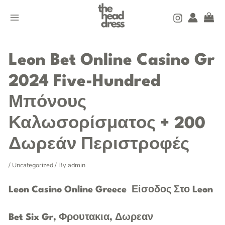
Skip
MAIN
to
MENU
content
Post
navigation
Leon Bet Online Casino Gr
2024 Five-Hundred
Μπόνους
Καλωσορίσματος + 200
Δωρεάν Περιστροφές
/
Uncategorized
/ By
admin
Leon Casino Online Greece ​ Είσοδος Στο Leon
Bet Six Gr, Φρουτακια, Δωρεαν