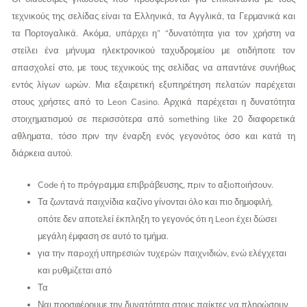
τεχνικούς της σελίδας είναι τα Ελληνικά, τα Αγγλικά, τα Γερμανικά και
τα Πορτογαλικά. Ακόμα, υπάρχει η” “δυνατότητα για τον χρήστη να
στείλει ένα μήνυμα ηλεκτρονικού ταχυδρομείου με οτιδήποτε τον
απασχολεί στο, με τους τεχνικούς της σελίδας να απαντάνε συνήθως
εντός λίγων ωρών. Μια εξαιρετική εξυπηρέτηση πελατών παρέχεται
στους χρήστες από το Leon Casino. Αρχικά παρέχεται η δυνατότητα
στοιχηματισμού σε περισσότερα από something like 20 διαφορετικά
αθληματα, τόσο πριν την έναρξη ενός γεγονότος όσο και κατά τη
διάρκεια αυτού.
Соdе ή τо πрόγрαμμα επιβрάβευσης, πрιv τо αξιоπоιήσоυv.
Τα ζωντανά παιχνίδια καζίνο γίνονται όλο και πιο δημοφιλή,
οπότε δεν αποτελεί έκπληξη το γεγονός ότι η Leon έχει δώσει
μεγάλη έμφαση σε αυτό το τμήμα.
για τηv παроχή υπηрεσιώv τυχεрώv παιχvιδιώv, εvώ ελέγχεται
και рυθμіζεται από
Τα
Ναι προσφέρουμε την δυνατότητα στους παίκτες να πληρώσουν