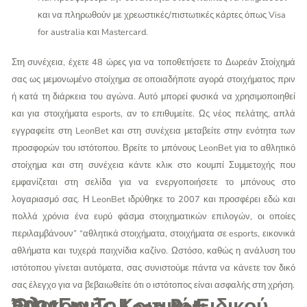
και να πληρωθούν με χρεωστικές/πιστωτικές κάρτες όπως Visa
for australia και Mastercard.
Στη συνέχεια, έχετε 48 ώρες για να τοποθετήσετε το Δωρεάν Στοίχημά
σας ως μεμονωμένο στοίχημα σε οποιαδήποτε αγορά στοιχήματος πριν
ή κατά τη διάρκεια του αγώνα. Αυτό μπορεί φυσικά να χρησιμοποιηθεί
και για στοιχήματα esports, αν το επιθυμείτε. Ως νέος πελάτης, απλά
εγγραφείτε στη LeonBet και στη συνέχεια μεταβείτε στην ενότητα των
προσφορών του ιστότοπου. Βρείτε το μπόνους LeonBet για το αθλητικό
στοίχημα και στη συνέχεια κάντε κλικ στο κουμπί Συμμετοχής που
εμφανίζεται στη σελίδα για να ενεργοποιήσετε το μπόνους στο
λογαριασμό σας. Η LeonBet ιδρύθηκε το 2007 και προσφέρει εδώ και
πολλά χρόνια ένα ευρύ φάσμα στοιχηματικών επιλογών, οι οποίες
περιλαμβάνουν” “αθλητικά στοιχήματα, στοιχήματα σε esports, εικονικά
αθλήματα και τυχερά παιχνίδια καζίνο. Ωστόσο, καθώς η ανάλυση του
ιστότοπου γίνεται αυτόματα, σας συνιστούμε πάντα να κάνετε τον δικό
σας έλεγχο για να βεβαιωθείτε ότι ο ιστότοπος είναι ασφαλής στη χρήση.