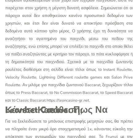
εταιρειών εξειδικευμένων στον χώρο των τυχερών παιχνιδιών, ώστε να
παρέχεται στον χρήστη η μέγιστη δυνατή ασφάλεια. Σημειώνεται ότι οι
πάροχοι αυτοί δεν αποθηκεύουν κανένα προσωπικό δεδομένο των
χρηστών, και έτσι δεν είναι δυνατό να αποκτήσει πρόσβαση στα
δεδομένα αυτά κάποιο τρίτο μέρος. Ο χρήστης έχει τη δυναότητα να
αναζητήσει το αγαπημένο του παιχνίδι, μέσω του πεδίου της
αναζήτησης, ενώ επίσης μπορεί να επιλέξει το παιχνίδι στο οποίο θέλει
να παίξει αναζητώντας με κριτήριο τον πάροχο, το πότε κυκλοφόρησε ή
τη δημοτικότητα του παιχνιδιού. Σχετικά με τα παιχνίδια ζωντανής
ρουλέτας διαθέσιμοι στη σελίδα είναι τίτλοι όπως το Instant Roulette,
Velocity Roulette, Lightning Different roulette games και Salon Prive
Roulette. Αν μιλάμε για παιχνίδια ζωντανού Baccarat, ξεχωρίζουν τίτλοι
όπως το Press Baccarat, το No Commission Baccarat, το Speed Baccarat
και το Classic Baccarat
https://leoncasino-gr.net
.
Leonbet Casino: Πως Να Κάνετε Κατάθεση;
Για να ξεκλειδώσετε το μπόνους επιστροφής μετρητών σας, θα πρέπει
να πληροίτε έναν μικρό όρο στοιχηματισμού 1x, κάνοντας εύκολη την
απόκτηση των ανταμοιβών του παιχνιδιού σας. Το Frumzi με την