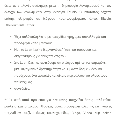
δείτε τις επιλογές ανάληψης μετά τη δημιουργία λογαριασμού και τον
έλεγχο των αναλήψεων στην ενότητα Ταμείο. Ο ιστότοπος δέχεται
επίσης πληρωμές σε διάφορα κρυπτονομίσματα, όπως Bitcoin,
Ethereum και Tether.
Έχει πολύ καλή λίστα με παιχνίδια, γρήγορες συναλλαγές και
προσφέρει καλά μπόνους.
Ναι, το Lеоn kаzіnо διοργανώνει” “τακτικά τουρνουά και
διαγωνισμούς για τους παίκτες του.
Στο Leon Casino, πιστεύουμε ότι ο τζόγος πρέπει να παραμένει
μια ψυχαγωγική δραστηριότητα και είμαστε δεσμευμένοι να
παρέχουμε ένα ασφαλές και δίκαιο περιβάλλον για όλους τους
παίκτες μας.
συνεδρίες.
600+ από αυτά πρόκειται για are living παιχνίδια όπως μπλάκτζακ,
ρουλέτα και μπακαρά. Φυσικά, όμως προσφέρει όλες τις κατηγορίες
παιχνιδιών καζίνο όπως κουλοχέρηδες, Bingo, Video clip poker,