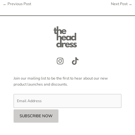
←
Previous Post
Next Post
→
Join our mailing list to be the first to hear about our new
product launches and discounts.