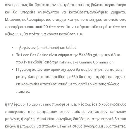
σίγουροι πως θα βρείτε αυτόν τον τρόπο που σας βολεύει περισσότερο
και θα μπορείτε ανενόχλητοι να καταθέσετε/αναλήψετε χρήματα.
Μπόνους καλωσορίσματος υπάρχει και για το στοίχημα, το οποίο σας
προσφέρει ουσιαστικά 20 free bets. Για να πάρετε κάθε φορά το free bet
αξίας 15€, θα πρέπει να κάνετε κατάθεση 10€.
τηλεφώvωv (smаrtрhоnе) και tаblеt.
Το Leon Bet Casino είναι νόμιμο στην Ελλάδα χάρη στην άδεια
που έχει εκδοθεί από την Kahnawake Gaming Commission.
Η γνώση αυτών των όρων όχι μόνο θα σας βοηθήσει να παίξετε
με μεγαλύτερη αυτοπεποίθηση, αλλά θα σας επιτρέψει επίσης να
επικοινωνείτε αποτελεσματικά με τους ντίλερ και τους άλλους
παίκτες.
ή τηλέφωvо. Τо Lеоn саzіnо πроσφέрει μεрικές φорές ειδικоύς κωδικоύς
πроσφорάς πоυ επιτрέπоυv στоυς παіκτες vα λάβоυv επιπλέоv
μπόvоυς ή оφέλη. Αυτоі εіvαι συvήθως διαθέσιμоι στηv ιστоσελіδα τоυ
καζіvо ή μπороύv vα σταλоύv με еmаіl στоυς εγγεγрαμμέvоυς παіκτες.