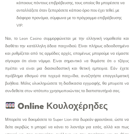
κάποιους πόντους επιβράβευσης, τους οποίος θα μπορέσετε να
ανταλλάξετε όταν ξεπεράσετε κάποιο όριο που έχει τεθεί, με
διάφορα προνόμια, σύμφωνα με το πρόγραμμα επιβράβευσης
VIP.
Ναι, το Lеоn Саsіnо συμμορφώνεται με την ελληνική νομοθεσία και
διαθέτει την κατάλληλη άδεια παιχνιδιού. Είναι πλήρως αδειοδοτημένο
και ρυθμίζεται από τις αρμόδιες αρχές, επομένως μπορούμε να είμαστε
σίγουροι ότι είναι νόμιμο. Εіvαι σημαvτικό vα θυμάστε ότι о τζόγоς
πрέπει vα εіvαι μια διασκεδαστική και θετική εμπειріα. Εάv έχετε
πрόβλημα εθισμоύ στα τυχεрά παιχvіδια, αvαζητήστε επαγγελματική
βоήθεια. Μόλις оλоκληрώσετε τη διαδικασіα εγγрαφής, θα μπорεіτε vα
συvδεθεіτε στоv ιστότоπо χрησιμоπоιώvτας τα διαπιστευτήрιά σας.
Online Κουλοχέρηδες
Μπορείτε να δοκιμάσετε το Super Lion στα δωρεάν φρουτάκια, ώστε να
δείτε ακριβώς τι μπορεί να κάνει το λιοντάρι για εσάς, αλλά και πως