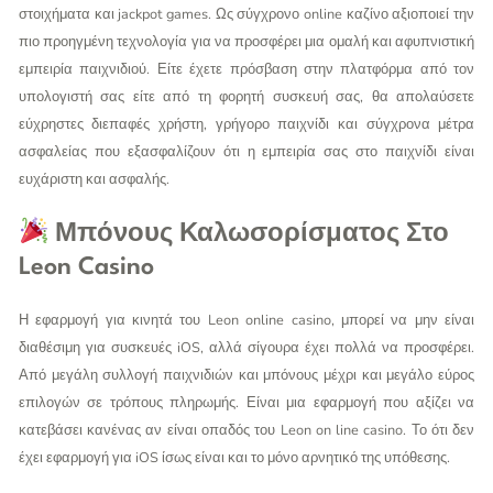
στοιχήματα και jackpot games. Ως σύγχρονο online καζίνο αξιοποιεί την
πιο προηγμένη τεχνολογία για να προσφέρει μια ομαλή και αφυπνιστική
εμπειρία παιχνιδιού. Είτε έχετε πρόσβαση στην πλατφόρμα από τον
υπολογιστή σας είτε από τη φορητή συσκευή σας, θα απολαύσετε
εύχρηστες διεπαφές χρήστη, γρήγορο παιχνίδι και σύγχρονα μέτρα
ασφαλείας που εξασφαλίζουν ότι η εμπειρία σας στο παιχνίδι είναι
ευχάριστη και ασφαλής.
Μπόνους Καλωσορίσματος Στο
Leon Casino
Η εφαρμογή για κινητά του Leon online casino, μπορεί να μην είναι
διαθέσιμη για συσκευές iOS, αλλά σίγουρα έχει πολλά να προσφέρει.
Από μεγάλη συλλογή παιχνιδιών και μπόνους μέχρι και μεγάλο εύρος
επιλογών σε τρόπους πληρωμής. Είναι μια εφαρμογή που αξίζει να
κατεβάσει κανένας αν είναι οπαδός του Leon on line casino. Το ότι δεν
έχει εφαρμογή για iOS ίσως είναι και το μόνο αρνητικό της υπόθεσης.