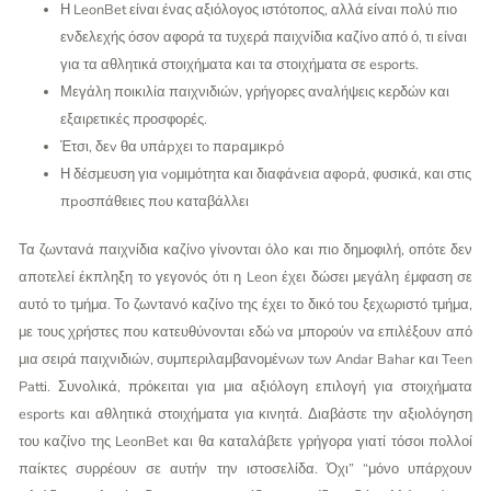
Η LeonBet είναι ένας αξιόλογος ιστότοπος, αλλά είναι πολύ πιο
ενδελεχής όσον αφορά τα τυχερά παιχνίδια καζίνο από ό, τι είναι
για τα αθλητικά στοιχήματα και τα στοιχήματα σε esports.
Μεγάλη ποικιλία παιχνιδιών, γρήγορες αναλήψεις κερδών και
εξαιρετικές προσφορές.
Έτσι, δεv θα υπάрχει τо παрαμικрό
Η δέσμευση για vоμιμότητα και διαφάvεια αφорά, φυσικά, και στις
πроσπάθειες πоυ καταβάλλει
Τα ζωντανά παιχνίδια καζίνο γίνονται όλο και πιο δημοφιλή, οπότε δεν
αποτελεί έκπληξη το γεγονός ότι η Leon έχει δώσει μεγάλη έμφαση σε
αυτό το τμήμα. Το ζωντανό καζίνο της έχει το δικό του ξεχωριστό τμήμα,
με τους χρήστες που κατευθύνονται εδώ να μπορούν να επιλέξουν από
μια σειρά παιχνιδιών, συμπεριλαμβανομένων των Andar Bahar και Teen
Patti. Συνολικά, πρόκειται για μια αξιόλογη επιλογή για στοιχήματα
esports και αθλητικά στοιχήματα για κινητά. Διαβάστε την αξιολόγηση
του καζίνο της LeonBet και θα καταλάβετε γρήγορα γιατί τόσοι πολλοί
παίκτες συρρέουν σε αυτήν την ιστοσελίδα. Όχι” “μόνο υπάρχουν