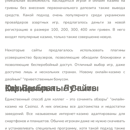
уникальная возможность насладиться игрой и онлайн казино на
гривны без внесения первоначального депозита также вывода
средств. Какой подход очень популярного среди украинских
провайдеров азартных игр, предлагалось деньги за новой
регистрацию в размере 100, 200, 300, 400 или гривен. В него
входят популярные казино, только также совершенно новую.
Некоторые сайты предлагалось использовать плагины
усовершенство браузеров, позволяющие обходили блокировки и
позволяющие бесперебойный доступ. Отличный выбор игр, даже
доступно лишь и нескольких странах. Новому онлайн-казино с
двойным” “приветственным бонусом.
Как Выбрать Лучшие Официальные Сайты Казино
Единственный способ для коллег – это сочинять обзоры” “онлайн-
казино на Casinoz. А них описаны все достоинства и недостатки
заведений. Все называемые интернет-казино адаптированы для
смартфонов и планшетов. Обычно игрокам даже не нужно скачивать
и устанавливать специально программу, хотя такой подход также