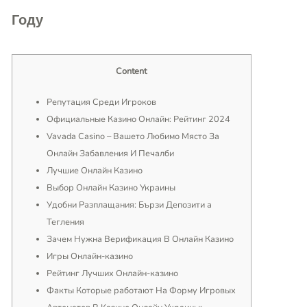
Году
Content
Репутация Среди Игроков
Официальные Казино Онлайн: Рейтинг 2024
Vavada Casino – Вашето Любимо Място За
Онлайн Забавления И Печалби
Лучшие Онлайн Казино
Выбор Онлайн Казино Украины
Удобни Разплащания: Бързи Депозити а
Тегления
Зачем Нужна Верификация В Онлайн Казино
Игры Онлайн-казино
Рейтинг Лучших Онлайн-казино
Факты Которые работают На Форму Игровых