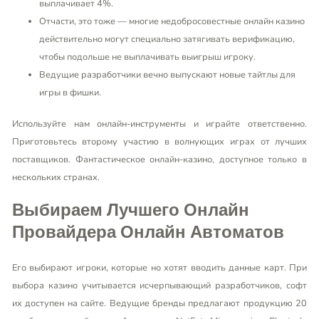
выплачивает 4%.
Отчасти, это тоже — многие недобросовестные онлайн казино
действительно могут специально затягивать верификацию,
чтобы подольше не выплачивать выигрыш игроку.
Ведущие разработчики вечно выпускают новые тайтлы для
игры в фишки.
Используйте нам онлайн-инструменты и играйте ответственно.
Приготовьтесь второму участию в волнующих играх от лучших
поставщиков. Фантастическое онлайн-казино, доступное только в
нескольких странах.
Выбираем Лучшего Онлайн
Провайдера Онлайн Автоматов
Его выбирают игроки, которые но хотят вводить данные карт. При
выбора казино учитывается исчерпывающий разработчиков, софт
их доступен на сайте. Ведущие бренды предлагают продукцию 20