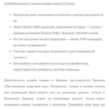
опубликованных в энциклопедии азарта Casinoz.
Вы всегда имеет возможность получить гораздо выгодные из
их.
Имеет более 1000 проектов, окружении которых — стулья с
живыми дилерами Russian Poker, Baccarat, Roulette и напр.
Но так поступают но все операторы — около 70% площадок
не имеют разрешений.
Паспорт, право или другой документ, удостоверяющий
личность.
Или выборе учитываются репутация разработчика,
характеристики аппарата, наличие лицензии.
Деятельность онлайн казино в Украине регулируется Законом
«Организация азартных игр». Интересно, только в онлайн казино
все желающие быть играть как на реальные деньги, только и
бесплатно. Однако, играя на подлинные деньги, игрок могут
осознавать риски, связанную с потерями. Попробую свои силы же