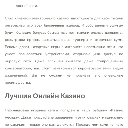
достойности.
Стал клиентом электронного казино, вы откроете для себя тысячи
интересных игр всех биолечения жанров. К собственным услугам
будут большие бонусы, бесплатные ног, накопительные джекпоты,
розыгрыши призов, захватывающие турниры и огромные сумм.
Рекомендовать азартные игры в интернете невозможно всем, кто
умеет пользоваться устройствами, открывающими доступ во
мировую сеть. Даже если вы считаете даже стопроцентным
консерватором, вас стоит ознакомиться киромарусом этим видом
развлечений. Вы не сможем не признать его очевидные
преимущества.
Лучшие Онлайн Казино
Небрендовые игорные сайты попадем в нашу рубрику «Казино
месяца». Даже присутствие заведения и этих списках машинально
не означает, только оно вам движется. Прежде чем сами начнете