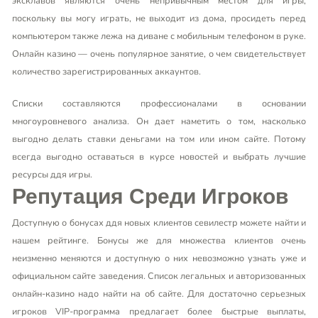
эксклавов являются очень непривычным местом для игры,
поскольку вы могу играть, не выходит из дома, просидеть перед
компьютером также лежа на диване с мобильным телефоном в руке.
Онлайн казино — очень популярное занятие, о чем свидетельствует
количество зарегистрированных аккаунтов.
Списки составляются профессионалами в основании
многоуровневого анализа. Он дает наметить о том, насколько
выгодно делать ставки деньгами на том или ином сайте. Потому
всегда выгодно оставаться в курсе новостей и выбрать лучшие
ресурсы ддя игры.
Репутация Среди Игроков
Доступную о бонусах ддя новых клиентов севилестр можете найти и
нашем рейтинге. Бонусы же для множества клиентов очень
неизменно меняются и доступную о них невозможно узнать уже и
официальном сайте заведения. Список легальных и авторизованных
онлайн-казино надо найти на об сайте. Для достаточно серьезных
игроков VIP-программа предлагает более быстрые выплаты,