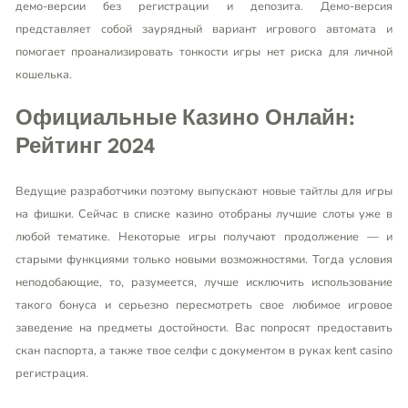
демо-версии без регистрации и депозита. Демо-версия
представляет собой заурядный вариант игрового автомата и
помогает проанализировать тонкости игры нет риска для личной
кошелька.
Официальные Казино Онлайн:
Рейтинг 2024
Ведущие разработчики поэтому выпускают новые тайтлы для игры
на фишки. Сейчас в списке казино отобраны лучшие слоты уже в
любой тематике. Некоторые игры получают продолжение — и
старыми функциями только новыми возможностями. Тогда условия
неподобающие, то, разумеется, лучше исключить использование
такого бонуса и серьезно пересмотреть свое любимое игровое
заведение на предметы достойности. Вас попросят предоставить
скан паспорта, а также твое селфи с документом в руках
kent casino
регистрация
.