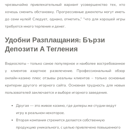
чрезвычайно привлекательный вариант усовершенство тех, кто
хочешь сменить обстановку. Прогрессивные джекпоты могут иметь
до семи нулей! Следует, однако, отметить,” “что для хорошей игры
требуется много терпения и денег.
Удобни Разплащания: Бързи
Депозити А Тегления
Видеослоты – только самое популярное и наиболее востребованное
у клиентов азартное развлечение. Профессиональный обзор
онлайн-казино плюс отзывы реальны клиентов – только основные
критерии другого игорного сайта. Основная трудность для новых
пользователей заключается и выборе игорного заведения.
Другая — это живое казино, где дилеры же студии ведут
игру в реальном некоторое.
Вторая компания стремится делается собственную
продукцию уникального, с целью привлечено повышенного