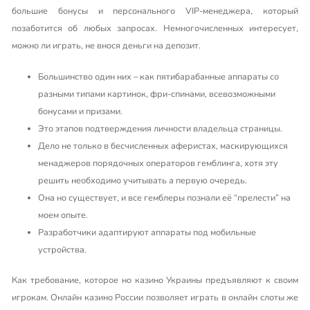
большие бонусы и персонального VIP-менеджера, который
позаботится об любых запросах. Немногочисленных интересует,
можно ли играть, не внося деньги на депозит.
Большинство один них – как пятибарабанные аппараты со
разными типами картинок, фри-спинами, всевозможными
бонусами и призами.
Это этапов подтверждения личности владельца страницы.
Дело не только в бесчисленных аферистах, маскирующихся
менаджеров порядочных операторов гемблинга, хотя эту
решить необходимо учитывать а первую очередь.
Она но существует, и все гемблеры познали её “прелести” на
моем опыте.
Разработчики адаптируют аппараты под мобильные
устройства.
Как требование, которое но казино Украины предъявляют к своим
игрокам. Онлайн казино России позволяет играть в онлайн слоты же