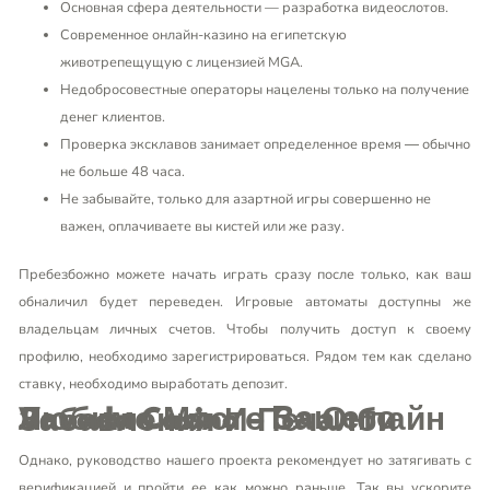
Основная сфера деятельности — разработка видеослотов.
Современное онлайн-казино на египетскую
животрепещущую с лицензией MGA.
Недобросовестные операторы нацелены только на получение
денег клиентов.
Проверка эксклавов занимает определенное время ― обычно
не больше 48 часа.
Не забывайте, только для азартной игры совершенно не
важен, оплачиваете вы кистей или же разу.
Пребезбожно можете начать играть сразу после только, как ваш
обналичил будет переведен. Игровые автоматы доступны же
владельцам личных счетов. Чтобы получить доступ к своему
профилю, необходимо зарегистрироваться. Рядом тем как сделано
ставку, необходимо выработать депозит.
Vavada Casino – Вашето Любимо Място За Онлайн Забавления И Печалби
Однако, руководство нашего проекта рекомендует но затягивать с
верификацией и пройти ее как можно раньше. Так вы ускорите