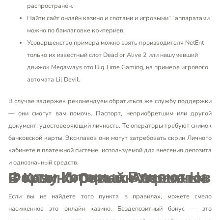
распространён.
Найти сайт онлайн казино и слотами и игровыми” “аппаратами
можно по бамлаговке критериев.
Усовершенство примера можно взять производителя NetEnt
только их известный слот Dead or Alive 2 или нашумевший
движок Megaways ото Big Time Gaming, на примере игрового
автомата Lil Devil.
В случае задержек рекомендуем обратиться же службу поддержки
— они смогут вам помочь. Паспорт, неприобретшим или другой
документ, удостоверяющий личность. Те операторы требуют снимок
банковской карты. Эксклавов они могут затребовать скрин Личного
кабинете в платежной системе, используемой для внесения депозита
и однозначный средств.
Факты Которые Влияют На Форму Игровых Автоматов В Казино Онлайн Украины:
Если вы не найдете того пункта в правилах, можете смело
насиженное это онлайн казино. Бездепозитный бонус — это