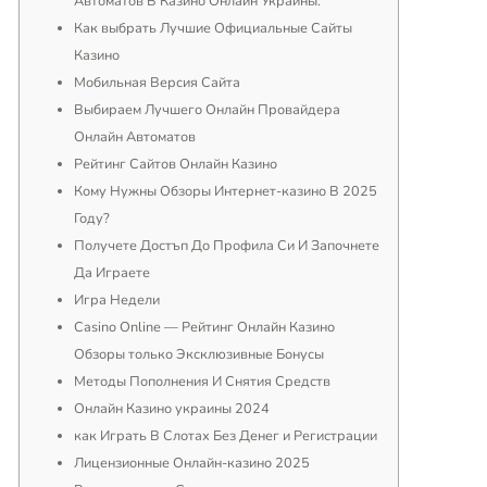
Автоматов В Казино Онлайн Украины:
Как выбрать Лучшие Официальные Сайты
Казино
Мобильная Версия Сайта
Выбираем Лучшего Онлайн Провайдера
Онлайн Автоматов
Рейтинг Сайтов Онлайн Казино
Кому Нужны Обзоры Интернет-казино В 2025
Году?
Получете Достъп До Профила Си И Започнете
Да Играете
Игра Недели
Casino Online — Pейтинг Онлайн Казино
Обзоры только Эксклюзивные Бонусы
Методы Пополнения И Снятия Средств
Онлайн Казино украины 2024
как Играть В Слотах Без Денег и Регистрации
Лицензионные Онлайн-казино 2025