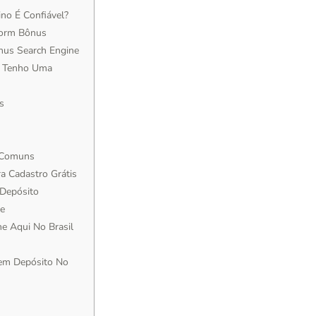
no É Confiável?
form Bônus
nus Search Engine
á Tenho Uma
s
 Comuns
a Cadastro Grátis
 Depósito
ne
e Aqui No Brasil
em Depósito No