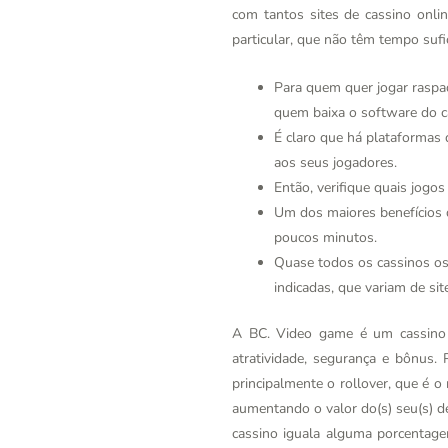
com tantos sites de cassino onli
particular, que não têm tempo suf
Para quem quer jogar raspadi
quem baixa o software do c
É claro que há plataformas 
aos seus jogadores.
Então, verifique quais jogo
Um dos maiores benefícios d
poucos minutos.
Quase todos os cassinos os
indicadas, que variam de site
A BC. Video game é um cassino 
atratividade, segurança e bônus. 
principalmente o rollover, que é 
aumentando o valor do(s) seu(s) de
cassino iguala alguma porcentage