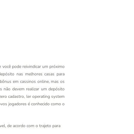
e você pode reivindicar um próximo
depósito nas melhores casas para
 bônus em cassinos online, mas os
es não devem realizar um depósito
zero cadastro, ler operating system
ovos jogadores é conhecido como o
el, de acordo com o trajeto para