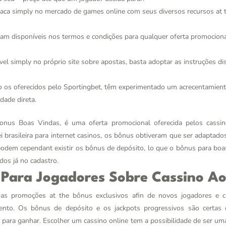
aca simply no mercado de games online com seus diversos recursos at 
cam disponíveis nos termos e condições para qualquer oferta promocio
vel simply no próprio site sobre apostas, basta adoptar as instruções disp
 os oferecidos pelo Sportingbet, têm experimentado um acrecentamient
dade direta.
nus Boas Vindas, é uma oferta promocional oferecida pelos cassin
 brasileira para internet casinos, os bônus obtiveram que ser adaptado
 podem cependant existir os bônus de depósito, lo que o bônus para bo
dos já no cadastro.
 Para Jogadores Sobre Cassino Ao
sas promoções at the bônus exclusivos afin de novos jogadores e cli
amento. Os bônus de depósito e os jackpots progressivos são certas 
 para ganhar. Escolher um cassino online tem a possibilidade de ser uma