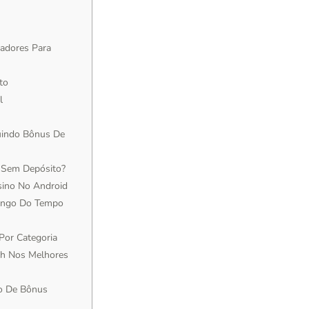
adores Para
to
l
uindo Bônus De
 Sem Depósito?
sino No Android
ongo Do Tempo
Por Categoria
gh Nos Melhores
o De Bônus