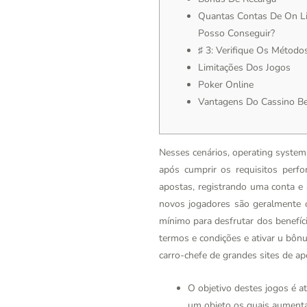
Quantas Contas De On Li
Posso Conseguir?
♯ 3: Verifique Os Métod
Limitações Dos Jogos
Poker Online
Vantagens Do Cassino B
Nesses cenários, operating system
após cumprir os requisitos perf
apostas, registrando uma conta e
novos jogadores são geralmente o
mínimo para desfrutar dos benefíci
termos e condições e ativar u bô
carro-chefe de grandes sites de apo
O objetivo destes jogos é a
um objeto os quais aumenta