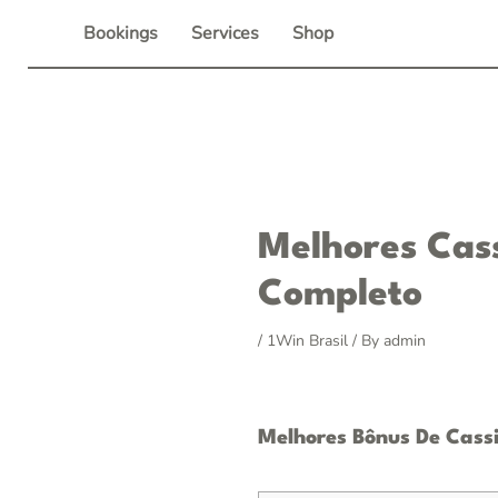
Skip
Bookings
Services
Shop
to
content
Post
Melhores Cas
navigation
Completo
/
1Win Brasil
/ By
admin
Melhores Bônus De Cassi