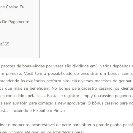
ne Casino Eu
os De Pagamento
et365
 pacotes de boas-vindas por vezes são divididos em” “vários depósitos 
orm primeiro. Você tem a possibilidade de encontrar um bônus sem 
 atendendo às exigências perform site. Há diversas maneiras de ganhar
s que mais se beneficiam. No bonus para cadastro cassino, os client
os concedidos pela casa. Basta se registrar simply no cassino pagando 
nus sem almacén para começar a new aproveitar. O bônus cassino para n
stas, incluindo o Pikebit e o PinUp.
tinar o momento incontestável de parar para obter o grande ganho possív
 seu” “preço até que um jogador decida parar.