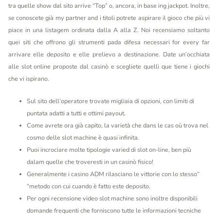
tra quelle show dal sito arrive “Top” o, ancora, in base ing jackpot. Inoltre,
se conoscete già my partner and i titoli potrete aspirare il gioco che più vi
piace in una listagem ordinata dalla A alla Z. Noi recensiamo soltanto
quei siti che offrono gli strumenti pada difesa necessari for every far
arrivare elle deposito e elle prelievo a destinazione. Date un’occhiata
alle slot online proposte dal casinò e scegliete quelli que tiene i giochi
che vi ispirano.
Sul sito dell’operatore trovate migliaia di opzioni, con limiti di
puntata adatti a tutti e ottimi payout.
Come avrete ora già capito, la varietà che dans le cas où trova nel
cosmo delle slot machine è quasi infinita.
Puoi incrociare molte tipologie varied di slot on-line, ben più
dalam quelle che troveresti in un casinò fisico!
Generalmente i casino ADM rilasciano le vittorie con lo stesso”
“metodo con cui cuando è fatto este deposito.
Per ogni recensione video slot machine sono inoltre disponibili
domande frequenti che forniscono tutte le informazioni tecniche