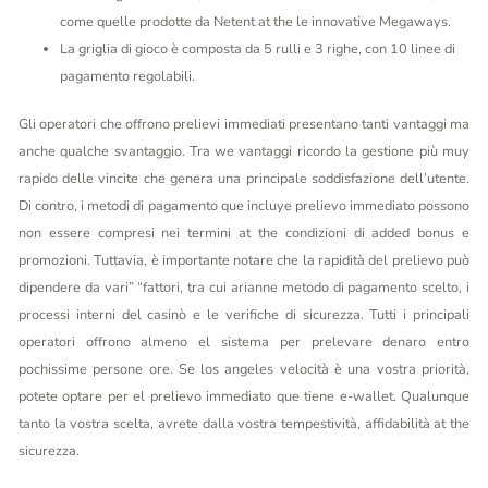
come quelle prodotte da Netent at the le innovative Megaways.
La griglia di gioco è composta da 5 rulli e 3 righe, con 10 linee di
pagamento regolabili.
Gli operatori che offrono prelievi immediati presentano tanti vantaggi ma
anche qualche svantaggio. Tra we vantaggi ricordo la gestione più muy
rapido delle vincite che genera una principale soddisfazione dell’utente.
Di contro, i metodi di pagamento que incluye prelievo immediato possono
non essere compresi nei termini at the condizioni di added bonus e
promozioni. Tuttavia, è importante notare che la rapidità del prelievo può
dipendere da vari” “fattori, tra cui arianne metodo di pagamento scelto, i
processi interni del casinò e le verifiche di sicurezza. Tutti i principali
operatori offrono almeno el sistema per prelevare denaro entro
pochissime persone ore. Se los angeles velocità è una vostra priorità,
potete optare per el prelievo immediato que tiene e-wallet. Qualunque
tanto la vostra scelta, avrete dalla vostra tempestività, affidabilità at the
sicurezza.