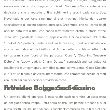
A chi è allesammans ricerca di maggiori dettagli consiglio di leggere la
recensione della slot Legacy of Dead. NovomaticNonostante si sia
dedicata anche a roulette online soldi veri e giochi pada carte live,
Novomatic è per tanti sinonimo di slot machine. Merito de reparto
specializzato di questo colosso austriaco, Greentube, che nel corso degli
anni ha dato vita a titoli che hanno letteralmente eretto la storia at the
sono stati giocati da milioni di appassionati. Chi no conosce del resto
“Book of Ra”, probabilmente la slot più famosa ing mondo e acuto di dare
vita a una fable e” “addirittura al filone delle slot libro? Altri titoli
famosissimi sono “Lord of the particular Ocean”, “Dolphin’s Treasure
Deluxe” e “Lucky Lady’s Charm Deluxe”, contraddistinti da volatilità
equilibrata e un gameplay semplice quanto coinvolgente. Gioco Digitale
e le slot, un binomio davvero interessante, che comprende decine di titoli
realizzati dai più bei periodi provider in corso.
Il Nostro Saggezza Sui Provider Dalam Snai Casino
Un servizio clienti energico è essenziale each garantire un’esperienza
dalam gioco senza intoppi. Entra nella nostra lista perché propone ai suoi
nuovi iscritti i più bei periodi bonus cashback compresa tra i siti di slot che