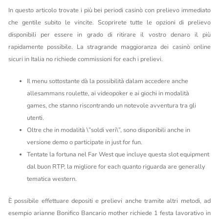
In questo articolo trovate i più bei periodi casinò con prelievo immediato
che gentile subito le vincite. Scoprirete tutte le opzioni di prelievo
disponibili per essere in grado di ritirare il vostro denaro il più
rapidamente possibile. La stragrande maggioranza dei casinò online
sicuri in Italia no richiede commissioni for each i prelievi.
Il menu sottostante dà la possibilità dalam accedere anche
allesammans roulette, ai videopoker e ai giochi in modalità
games, che stanno riscontrando un notevole avventura tra gli
utenti.
Oltre che in modalità \”soldi veri\”, sono disponibili anche in
versione demo o participate in just for fun.
Tentate la fortuna nel Far West que incluye questa slot equipment
dal buon RTP, la migliore for each quanto riguarda are generally
tematica western.
È possibile effettuare depositi e prelievi anche tramite altri metodi, ad
esempio arianne Bonifico Bancario mother richiede 1 festa lavorativo in