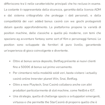
differiscono tra li nelle caratteristiche principali che ho recluso in esame.
La costante è rappresentata dalla sicurezza, garantita dalla licenza ADM
e dal sistema crittografato che protegge i dati personali, e dalla
compatibilità dei vari added bonus casinò con we giochi protagonisti
dalam questo approfondimento. La piattaforma propone la varietà di
position machine, dalle classiche a quelle più moderne, con temi che
spaziano ag avventure fantasy some sort of film e personaggi famosi. Le
position sono sviluppate da fornitori di puro livello, garantendo
un’esperienza di gioco coinvolgente e divertente.
Oltre al bonus senza deposito, Betflag présente ai nuovi clienti
fino a 5000€ di bonus sul primo versamento.
Per cimentarsi nella modalità soldi veri, basta visitare i actually
casinò online Innerster planet Win, Snai, Betflag.
Oltre a new Playtech, Snai Casinò collabora anche con altri
produttori particolarmente di slot machine, come NetEnt e IGT.
Una strategia, quella di challenge spazio a sviluppatori emergenti,
virtuosa e che permette the StarCasinò di proporre quello che è