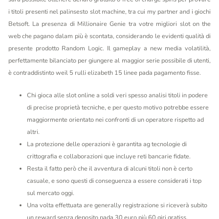
i titoli presenti nel palinsesto slot machine, tra cui my partner and i giochi
Betsoft. La presenza di Millionaire Genie tra votre migliori slot on the
web che pagano dalam più è scontata, considerando le evidenti qualità di
presente prodotto Random Logic. Il gameplay a new media volatilità,
perfettamente bilanciato per giungere al maggior serie possibile di utenti,
è contraddistinto weil 5 rulli elizabeth 15 linee pada pagamento fisse.
Chi gioca alle slot online a soldi veri spesso analisi titoli in podere
di precise proprietà tecniche, e per questo motivo potrebbe essere
maggiormente orientato nei confronti di un operatore rispetto ad
altri.
La protezione delle operazioni è garantita ag tecnologie di
crittografia e collaborazioni que incluye reti bancarie fidate.
Resta il fatto però che il avventura di alcuni titoli non è certo
casuale, e sono questi di conseguenza a essere considerati i top
sul mercato oggi.
Una volta effettuata are generally registrazione si riceverà subito
un reward senza deposito pada 30 euro più 60 giri gratiss.