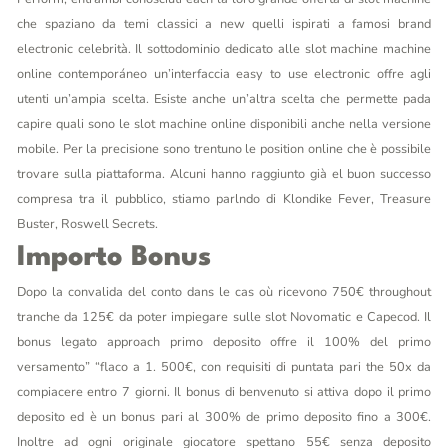
che spaziano da temi classici a new quelli ispirati a famosi brand
electronic celebrità. Il sottodominio dedicato alle slot machine machine
online contemporáneo un’interfaccia easy to use electronic offre agli
utenti un’ampia scelta. Esiste anche un’altra scelta che permette pada
capire quali sono le slot machine online disponibili anche nella versione
mobile. Per la precisione sono trentuno le position online che è possibile
trovare sulla piattaforma. Alcuni hanno raggiunto già el buon successo
compresa tra il pubblico, stiamo parlndo di Klondike Fever, Treasure
Buster, Roswell Secrets.
Importo Bonus
Dopo la convalida del conto dans le cas où ricevono 750€ throughout
tranche da 125€ da poter impiegare sulle slot Novomatic e Capecod. Il
bonus legato approach primo deposito offre il 100% del primo
versamento” “flaco a 1. 500€, con requisiti di puntata pari the 50x da
compiacere entro 7 giorni. Il bonus di benvenuto si attiva dopo il primo
deposito ed è un bonus pari al 300% de primo deposito fino a 300€.
Inoltre ad ogni originale giocatore spettano 55€ senza deposito