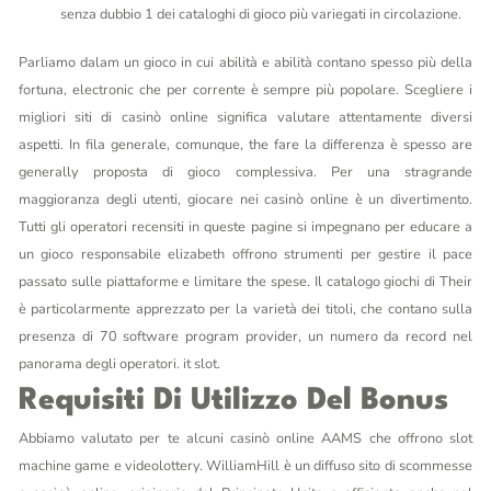
senza dubbio 1 dei cataloghi di gioco più variegati in circolazione.
Parliamo dalam un gioco in cui abilità e abilità contano spesso più della
fortuna, electronic che per corrente è sempre più popolare. Scegliere i
migliori siti di casinò online significa valutare attentamente diversi
aspetti. In fila generale, comunque, the fare la differenza è spesso are
generally proposta di gioco complessiva. Per una stragrande
maggioranza degli utenti, giocare nei casinò online è un divertimento.
Tutti gli operatori recensiti in queste pagine si impegnano per educare a
un gioco responsabile elizabeth offrono strumenti per gestire il pace
passato sulle piattaforme e limitare the spese. Il catalogo giochi di Their
è particolarmente apprezzato per la varietà dei titoli, che contano sulla
presenza di 70 software program provider, un numero da record nel
panorama degli operatori. it
slot
.
Requisiti Di Utilizzo Del Bonus
Abbiamo valutato per te alcuni casinò online AAMS che offrono slot
machine game e videolottery. WilliamHill è un diffuso sito di scommesse