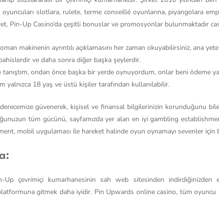
oyuncuları slotlara, rulete, terme conseillé oyunlarına, piyangolara em
]Evet, Pin-Up Casino’da çeşitli bonuslar ve promosyonlar bulunmaktadır
ca
man makinenin ayrıntılı açıklamasını her zaman okuyabilirsiniz, ana yeten
bahislerdir ve daha sonra diğer başka şeylerdir.
ce tanıştım, ondan önce başka bir yerde oynuyordum, onlar beni ödeme y
yalnızca 18 yaş ve üstü kişiler tarafından kullanılabilir.
erecemize güvenerek, kişisel ve finansal bilgilerinizin korunduğunu bil
uluğunuzun tüm gücünü, sayfamızda yer alan en iyi gambling establishment 
ment, mobil uygulaması ile hareket halinde oyun oynamayı sevenler için 
a:
-Up çevrimiçi kumarhanesinin sah web sitesinden indirdiğinizden 
platformuna gitmek daha iyidir. Pin Upwards online casino, tüm oyuncu k