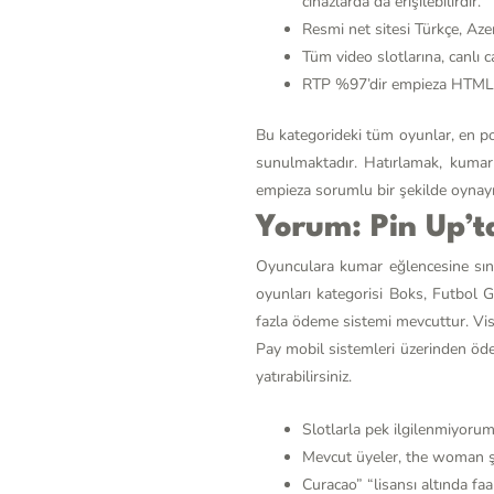
cihazlarda da erişilebilirdir.
Resmi net sitesi Türkçe, Aze
Tüm video slotlarına, canlı 
RTP %97’dir empieza HTML5 v
Bu kategorideki tüm oyunlar, en po
sunulmaktadır. Hatırlamak, kumarın 
empieza sorumlu bir şekilde oynayı
Yorum: Pin Up’
Oyunculara kumar eğlencesine sını
oyunları kategorisi Boks, Futbol Gr
fazla ödeme sistemi mevcuttur. Vi
Pay mobil sistemleri üzerinden öde
yatırabilirsiniz.
Slotlarla pek ilgilenmiyorum
Mevcut üyeler, the woman şe
Curacao” “lisansı altında faa