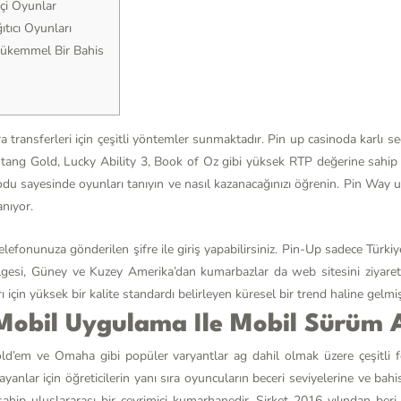
içi Oyunlar
ıtıcı Oyunları
ükemmel Bir Bahis
 transferleri için çeşitli yöntemler sunmaktadır. Pin up casinoda karlı se
ustang Gold, Lucky Ability 3, Book of Oz gibi yüksek RTP değerine sahi
u sayesinde oyunları tanıyın ve nasıl kazanacağınızı öğrenin. Pin Way 
nıyor.
elefonunuza gönderilen şifre ile giriş yapabilirsiniz. Pin-Up sadece Türkiy
gesi, Güney ve Kuzey Amerika’dan kumarbazlar da web sitesini ziyaret
 için yüksek bir kalite standardı belirleyen küresel bir trend haline gelmiş
 Mobil Uygulama Ile Mobil Sürüm 
ld’em ve Omaha gibi popüler varyantlar ag dahil olmak üzere çeşitli f
nlar için öğreticilerin yanı sıra oyuncuların beceri seviyelerine ve bahi
ahip uluslararası bir çevrimiçi kumarhanedir. Şirket 2016 yılından beri