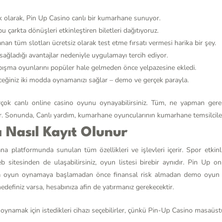
k olarak, Pin Up Casino canlı bir kumarhane sunuyor.
bu çarkta dönüşleri etkinleştiren biletleri dağıtıyoruz.
an tüm slotları ücretsiz olarak test etme fırsatı vermesi harika bir şey.
sağladığı avantajlar nedeniyle uygulamayı tercih ediyor.
pışma oyunlarını popüler hale gelmeden önce yelpazesine ekledi.
eğiniz iki modda oynamanızı sağlar – demo ve gerçek parayla.
irçok canlı online casino oyunu oynayabilirsiniz. Tüm, ne yapman ger
ar. Sonunda, Canlı yardım, kumarhane oyuncularının kumarhane temsilcileri
 Nasıl Kayıt Olunur
na platformunda sunulan tüm özellikleri ve işlevleri içerir. Spor etkin
b sitesinden de ulaşabilirsiniz, oyun listesi birebir aynıdır. Pin Up o
yla oyun oynamaya başlamadan önce finansal risk almadan demo oyun 
definiz varsa, hesabınıza afin de yatırmanız gerekecektir.
 oynamak için istedikleri cihazı seçebilirler, çünkü Pin-Up Casino masaüst