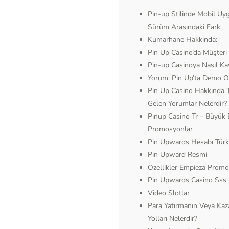
Pin-up Stilinde Mobil Uy
Sürüm Arasındaki Fark
Kumarhane Hakkında:
Pin Up Casino’da Müşteri
Pin-up Casinoya Nasıl Ka
Yorum: Pin Up’ta Demo 
Pin Up Casino Hakkında T
Gelen Yorumlar Nelerdir?
Pınup Casino Tr – Büyük
Promosyonlar
Pin Upwards Hesabı Türkiy
Pin Upward Resmi
Özellikler Empieza Promo
Pin Upwards Casino Sss
Video Slotlar
Para Yatırmanın Veya Kaz
Yolları Nelerdir?