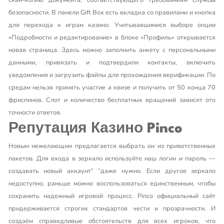
безопасности. В панели Gift Box есть вкладка со правилами и кнопка
для перехода к играм казино. Учитывавшимися выборе опции
«Подробности и редактирование» в блоке «Профиль» открывается
новая страница. Здесь можно заполнить анкету с персональными
данными, привязать и подтвердили контакты, включить
уведомления и загрузить файлы для прохождения верификации. По
средам нельзя принять участие а квизе и получить от 50 конца 70
фриспинов. Слот и количество бесплатных вращений зависят ото
точности ответов.
Репутация Казино Pinco
Новым нежелающим предлагается выбрать он из приветственных
пакетов. Для входа в зеркало используйте наш логин и пароль —
создавать новый аккаунт” “даже нужно. Если другое зеркало
недоступно, раньше можно воспользоваться единственным, чтобы
сохранить надежный игровой процесс. Pinco официальный сайт
придерживается строгих стандартов чести и прозрачности. И
создаём справедливые обстоятельств для всех игроков, что