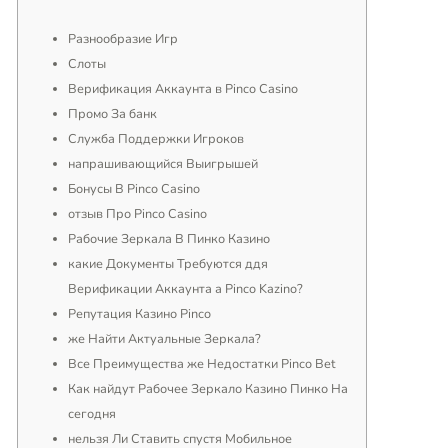
Разнообразие Игр
Слоты
Верификация Аккаунта в Pinco Casino
Промо За банк
Служба Поддержки Игроков
напрашивающийся Выигрышей
Бонусы В Pinco Casino
отзыв Про Pinco Casino
Рабочие Зеркала В Пинко Казино
какие Документы Требуются ддя
Верификации Аккаунта а Pinco Kazino?
Репутация Казино Pinco
же Найти Актуальные Зеркала?
Все Преимущества же Недостатки Pinco Bet
Как найдут Рабочее Зеркало Казино Пинко На
сегодня
нельзя Ли Ставить спустя Мобильное