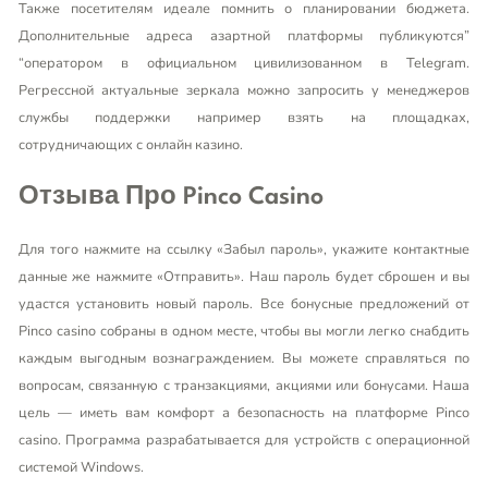
Также посетителям идеале помнить о планировании бюджета.
Дополнительные адреса азартной платформы публикуются”
“оператором в официальном цивилизованном в Telegram.
Регрессной актуальные зеркала можно запросить у менеджеров
службы поддержки например взять на площадках,
сотрудничающих с онлайн казино.
Отзыва Про Pinco Casino
Для того нажмите на ссылку «Забыл пароль», укажите контактные
данные же нажмите «Отправить». Наш пароль будет сброшен и вы
удастся установить новый пароль. Все бонусные предложений от
Pinco casino собраны в одном месте, чтобы вы могли легко снабдить
каждым выгодным вознаграждением. Вы можете справляться по
вопросам, связанную с транзакциями, акциями или бонусами. Наша
цель — иметь вам комфорт а безопасность на платформе Pinco
casino. Программа разрабатывается для устройств с операционной
системой Windows.