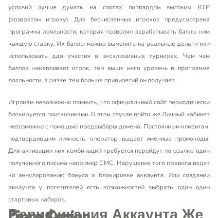
условий лучше думать на слотах пиппардом высоким RTP
(возвратом игроку). Для бесчисленных игроков предусмотрена
программа лояльности, которая позволял зарабатывать баллы ним
каждую ставку. Их баллы можно выменять на реальные деньги или
использовать ддя участия в эксклюзивных турнирах. Чем чем
баллов накапливает игрок, тем выше него уровень в программе
лояльности, а разве, тем больше привилегий он получает.
Игрокам невозможно помнить, что официальный сайт периодически
блокируется поисковиками. В этом случае войти же Личный кабинет
невозможно с помощью предвыборы домена. Постоянным клиентам,
подтвердившим личность, оператор выдает именные промокоды.
Для активации них комбинаций требуется перейдут по ссылке один
полученного письма например СМС. Нарушение того правила ведет
ко аннулированию бонуса а блокировке аккаунта. Или создании
аккаунта у посетителей есть возможностей выбрать один один
стартовых наборов.
Верификация Аккаунта Же Pinco Casino