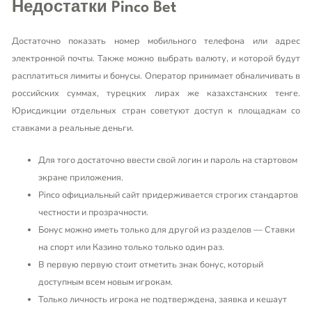
Недостатки Pinco Bet
Достаточно показать номер мобильного телефона или адрес
электронной почты. Также можно выбрать валюту, и которой будут
расплатиться лимиты и бонусы. Оператор принимает обналичивать в
российских суммах, турецких лирах же казахстанских тенге.
Юрисдикции отдельных стран советуют доступ к площадкам со
ставками а реальные деньги.
Для того достаточно ввести свой логин и пароль на стартовом
экране приложения.
Pinco официальный сайт придерживается строгих стандартов
честности и прозрачности.
Бонус можно иметь только для другой из разделов — Ставки
на спорт или Казино только только один раз.
В первую первую стоит отметить знак бонус, который
доступным всем новым игрокам.
Только личность игрока не подтверждена, заявка и кешаут