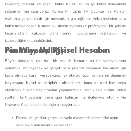
rekabetçi oranlar ve çeşitli bahis türleri ile en iyi bahis deneyimini
sağlamak için çalışıyoruz. Ayrıca Pin Up’ın TV Oyunları ve Aviator
(yalnızca gerçek nakit için mevcuttur) gibi eğlence yelpazesinden para
bahsetmeye değer. Kısmen bu, sitenin ayrıntılı ve profesyonel bir şekilde
tasarlandığını açıklıyor. Daha sonra, uygulamayı başlatabilir ve
işlevselliğini kullanabilirsiniz.
Pin Way Up Kişisel Hesabın Fonksiyonelliği
Büyük olasılıkla, çok hızlı bir şekilde kumarın bu tür versiyonlarını
oynamak istemeyecek ve gerçek para peşinde koşmaya başlamak için
kayıt olmaya karar vereceksiniz. Ek olarak, spor bahislerini denemek
istiyorsanız, kişisel bir périphérie olmadan ve buna bir kredi kartı veya
elektronik cüzdan bağlamadan yapamazsınız. İster klasik slotlar, video
slotları, kart oyunları veya spor bahisleri ile ilgileniyor olun – Pin
Upwards Casino’da herkes için bir şeyler var.
Dahası, müşteriler gerçek parayla oynamadan önce trial oyun
seçeneklerinin tadını çıkarabilirler.