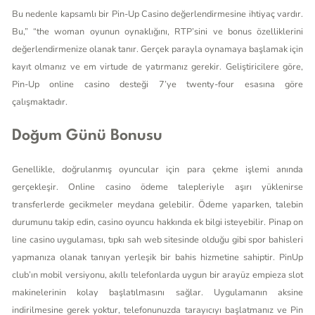
Bu nedenle kapsamlı bir Pin-Up Casino değerlendirmesine ihtiyaç vardır.
Bu,” “the woman oyunun oynaklığını, RTP’sini ve bonus özelliklerini
değerlendirmenize olanak tanır. Gerçek parayla oynamaya başlamak için
kayıt olmanız ve em virtude de yatırmanız gerekir. Geliştiricilere göre,
Pin-Up online casino desteği 7’ye twenty-four esasına göre
çalışmaktadır.
Doğum Günü Bonusu
Genellikle, doğrulanmış oyuncular için para çekme işlemi anında
gerçekleşir. Online casino ödeme talepleriyle aşırı yüklenirse
transferlerde gecikmeler meydana gelebilir. Ödeme yaparken, talebin
durumunu takip edin, casino oyuncu hakkında ek bilgi isteyebilir. Pinap on
line casino uygulaması, tıpkı sah web sitesinde olduğu gibi spor bahisleri
yapmanıza olanak tanıyan yerleşik bir bahis hizmetine sahiptir. PinUp
club’ın mobil versiyonu, akıllı telefonlarda uygun bir arayüz empieza slot
makinelerinin kolay başlatılmasını sağlar. Uygulamanın aksine
indirilmesine gerek yoktur, telefonunuzda tarayıcıyı başlatmanız ve Pin