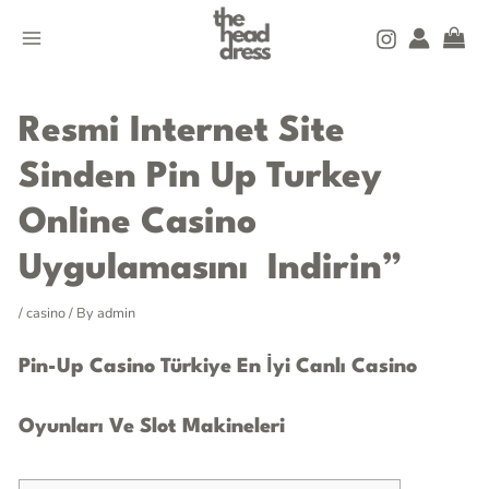
Skip
MAIN
to
MENU
content
Post
navigation
Resmi Internet Site
Sinden Pin Up Turkey
Online Casino
Uygulamasını ️ Indirin”
/
casino
/ By
admin
Pin-Up Casino Türkiye En İyi Canlı Casino
Oyunları Ve Slot Makineleri