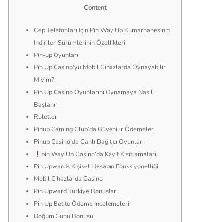
Content
Cep Telefonları Için Pin Way Up Kumarhanesinin
Indirilen Sürümlerinin Özellikleri
Pin-up Oyunları
Pin Up Casino’yu Mobil Cihazlarda Oynayabilir
Miyim?
Pin Up Casino Oyunlarını Oynamaya Nasıl
Başlanır
Ruletler
Pinup Gaming Club’da Güvenilir Ödemeler
Pinup Casino’da Canlı Dağıtıcı Oyunları
pin Way Up Casino’da Kayıt Kısıtlamaları
Pin Upwards Kişisel Hesabın Fonksiyonelliği
Mobil Cihazlarda Casino
Pin Upward Türkiye Bonusları
Pin Up Bet’te Ödeme Incelemeleri
Doğum Günü Bonusu