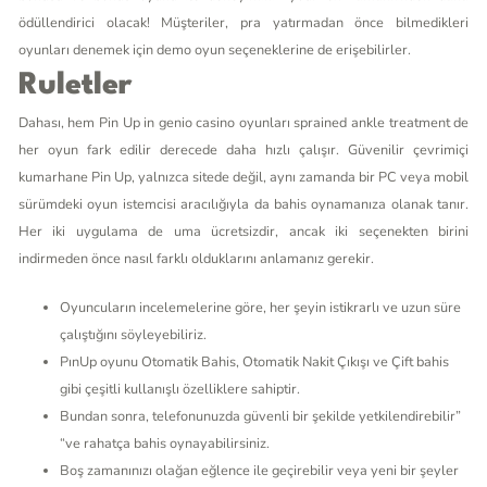
ödüllendirici olacak! Müşteriler, pra yatırmadan önce bilmedikleri
oyunları denemek için demo oyun seçeneklerine de erişebilirler.
Ruletler
Dahası, hem Pin Up in genio casino oyunları sprained ankle treatment de
her oyun fark edilir derecede daha hızlı çalışır. Güvenilir çevrimiçi
kumarhane Pin Up, yalnızca sitede değil, aynı zamanda bir PC veya mobil
sürümdeki oyun istemcisi aracılığıyla da bahis oynamanıza olanak tanır.
Her iki uygulama de uma ücretsizdir, ancak iki seçenekten birini
indirmeden önce nasıl farklı olduklarını anlamanız gerekir.
Oyuncuların incelemelerine göre, her şeyin istikrarlı ve uzun süre
çalıştığını söyleyebiliriz.
PınUp oyunu Otomatik Bahis, Otomatik Nakit Çıkışı ve Çift bahis
gibi çeşitli kullanışlı özelliklere sahiptir.
Bundan sonra, telefonunuzda güvenli bir şekilde yetkilendirebilir”
“ve rahatça bahis oynayabilirsiniz.
Boş zamanınızı olağan eğlence ile geçirebilir veya yeni bir şeyler