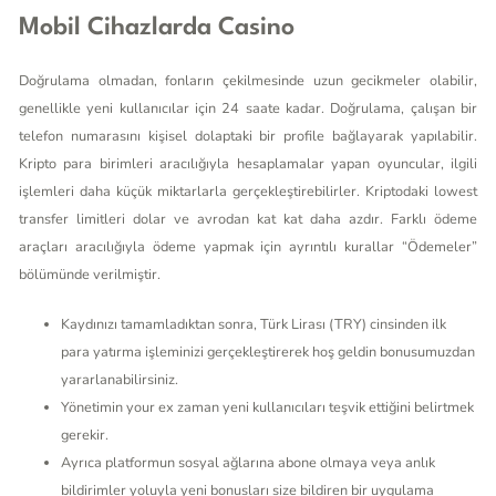
Mobil Cihazlarda Casino
Doğrulama olmadan, fonların çekilmesinde uzun gecikmeler olabilir,
genellikle yeni kullanıcılar için 24 saate kadar. Doğrulama, çalışan bir
telefon numarasını kişisel dolaptaki bir profile bağlayarak yapılabilir.
Kripto para birimleri aracılığıyla hesaplamalar yapan oyuncular, ilgili
işlemleri daha küçük miktarlarla gerçekleştirebilirler. Kriptodaki lowest
transfer limitleri dolar ve avrodan kat kat daha azdır. Farklı ödeme
araçları aracılığıyla ödeme yapmak için ayrıntılı kurallar “Ödemeler”
bölümünde verilmiştir.
Kaydınızı tamamladıktan sonra, Türk Lirası (TRY) cinsinden ilk
para yatırma işleminizi gerçekleştirerek hoş geldin bonusumuzdan
yararlanabilirsiniz.
Yönetimin your ex zaman yeni kullanıcıları teşvik ettiğini belirtmek
gerekir.
Ayrıca platformun sosyal ağlarına abone olmaya veya anlık
bildirimler yoluyla yeni bonusları size bildiren bir uygulama