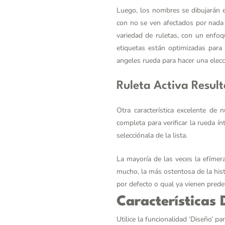
Luego, los nombres se dibujarán en
con no se ven afectados por nada 
variedad de ruletas, con un enfoqu
etiquetas están optimizadas para 
angeles rueda para hacer una elecc
Ruleta Activa Resul
Otra característica excelente de
completa para verificar la rueda ín
selecciónala de la lista.
La mayoría de las veces la efímer
mucho, la más ostentosa de la hist
por defecto o qual ya vienen predef
Características 
Utilice la funcionalidad ‘Diseño’ 