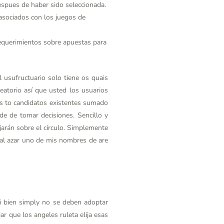
espues de haber sido seleccionada.
asociados con los juegos de
requerimientos sobre apuestas para
 usufructuario solo tiene os quais
leatorio así que usted los usuarios
es to candidatos existentes sumado
de de tomar decisiones. Sencillo y
jarán sobre el círculo. Simplemente
 al azar uno de mis nombres de are
Si bien simply no se deben adoptar
ar que los angeles ruleta elija esas