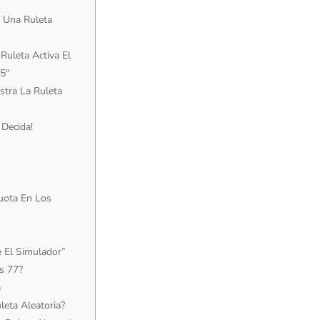
e Una Ruleta
Ruleta Activa El
5″
stra La Ruleta
 Decida!
uota En Los
 El Simulador”
s 77?
a
leta Aleatoria?