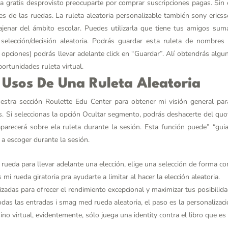
leta gratis desprovisto preocuparte por comprar suscripciones pagas. Si
es de las ruedas. La ruleta aleatoria personalizable también sony ericsso
ajenar del ámbito escolar. Puedes utilizarla que tiene tus amigos su
selección/decisión aleatoria. Podrás guardar esta ruleta de nombres l
 opciones) podrás llevar adelante click en “Guardar”. Alí obtendrás algu
oportunidades
ruleta virtual
.
s Usos De Una Ruleta Aleatoria
uestra sección Roulette Edu Center para obtener mi visión general par
es. Si seleccionas la opción Ocultar segmento, podrás deshacerte del qu
parecerá sobre ela ruleta durante la sesión. Esta función puede” “gui
a escoger durante la sesión.
 rueda para llevar adelante una elección, elige una selección de forma c
mi rueda giratoria pra ayudarte a limitar al hacer la elección aleatoria.
zadas para ofrecer el rendimiento excepcional y maximizar tus posibilida
das las entradas i smag med rueda aleatoria, el paso es la personalizaci
no virtual, evidentemente, sólo juega una identity contra el libro que es