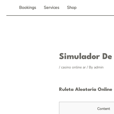
Skip
Bookings
Services
Shop
to
content
Post
Simulador De 
navigation
/
casino online ar
/ By
admin
Ruleta Aleatoria Online
Content