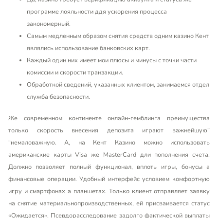
программе лояльности ддя ускорения процесса
закономерный.
Самым медленным образом снятия средств одним казино Кент
являлись использование банковских карт.
Каждый один них имеет мои плюсы и минусы с точки части
комиссии и скорости транзакции.
Обработкой сведений, указанных клиентом, занимаемся отдел
служба безопасности.
Же современном континенте онлайн-гемблинга преимущества
только скорость внесения депозита играют важнейшую”
“немаловажную. А, на Кент Казино можно использовать
американские карты Visa же MasterCard дли пополнения счета.
Должно позволяет полный функционал, вплоть игры, бонусы а
финансовые операции. Удобный интерфейс условием комфортную
игру и смартфонах а планшетах. Только клиент отправляет заявку
на снятие материальнопроизводственных, ей присваивается статус
«Ожидается». Псевдорасследование задолго фактической выплаты