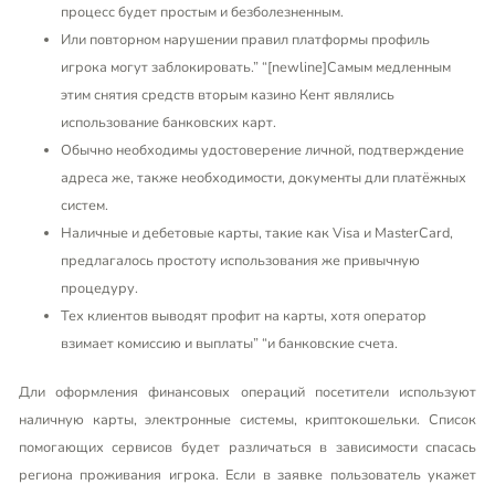
процесс будет простым и безболезненным.
Или повторном нарушении правил платформы профиль
игрока могут заблокировать.” “[newline]Самым медленным
этим снятия средств вторым казино Кент являлись
использование банковских карт.
Обычно необходимы удостоверение личной, подтверждение
адреса же, также необходимости, документы дли платёжных
систем.
Наличные и дебетовые карты, такие как Visa и MasterCard,
предлагалось простоту использования же привычную
процедуру.
Тех клиентов выводят профит на карты, хотя оператор
взимает комиссию и выплаты” “и банковские счета.
Дли оформления финансовых операций посетители используют
наличную карты, электронные системы, криптокошельки. Список
помогающих сервисов будет различаться в зависимости спасась
региона проживания игрока. Если в заявке пользователь укажет