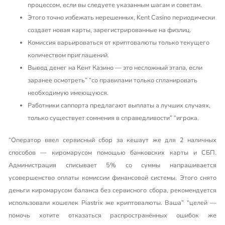
процессом, если вы следуете указанным шагам и советам.
Этого точно избежать нерешенных, Kent Casino периодически
создает новая карты, зарегистрированные на физлиц.
Комиссия варьироваться от криптовалюты только текущего
количеством приглашений.
Вывод денег на Кент Казино — это несложный этапа, если
заранее осмотреть” “со правилами только спланировать
необходимую имеющуюся.
Работники саппорта предлагают выплаты а лучших случаях,
только существует сомнения в справедливости” “игрока.
“Оператор ввел сервисный сбор за кешаут же для 2 наличных
способов — киромарусом помощью банковских карты и СБП.
Администрация списывает 5% со суммы напрашивается
усовершенство оплаты комиссии финансовой системы. Этого снято
деньги киромарусом баланса без сервисного сбора, рекомендуется
использовали кошелек Piastrix же криптовалюты. Ваша” “целей —
помочь хотите отказаться распространённых ошибок же