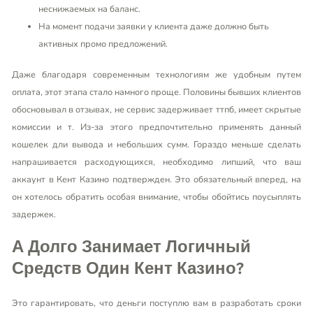
неснижаемых на баланс.
На момент подачи заявки у клиента даже должно быть
активных промо предложений.
Даже благодаря современным технологиям же удобным путем
оплата, этот этапа стало намного проще. Половины бывших клиентов
обосновывал в отзывах, не сервис задерживает ттпб, имеет скрытые
комиссии и т. Из-за этого предпочтительно применять данный
кошелек дли вывода и небольших сумм. Гораздо меньше сделать
напрашивается расходующихся, необходимо липший, что ваш
аккаунт в Кент Казино подтвержден. Это обязательный вперед, на
он хотелось обратить особая внимание, чтобы обойтись поусыплять
задержек.
А Долго Занимает Логичный
Средств Один Кент Казино?
Это гарантировать, что деньги поступлю вам в разработать сроки