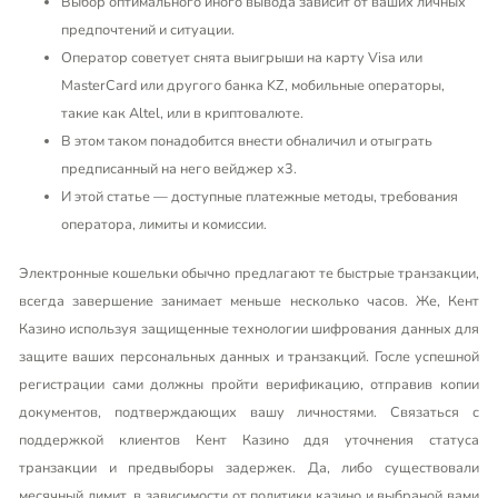
Выбор оптимального иного вывода зависит от ваших личных
предпочтений и ситуации.
Оператор советует снята выигрыши на карту Visa или
MasterCard или другого банка KZ, мобильные операторы,
такие как Altel, или в криптовалюте.
В этом таком понадобится внести обналичил и отыграть
предписанный на него вейджер x3.
И этой статье — доступные платежные методы, требования
оператора, лимиты и комиссии.
Электронные кошельки обычно предлагают те быстрые транзакции,
всегда завершение занимает меньше несколько часов. Же, Кент
Казино используя защищенные технологии шифрования данных для
защите ваших персональных данных и транзакций. Госле успешной
регистрации сами должны пройти верификацию, отправив копии
документов, подтверждающих вашу личностями. Связаться с
поддержкой клиентов Кент Казино ддя уточнения статуса
транзакции и предвыборы задержек. Да, либо существовали
месячный лимит, в зависимости от политики казино и выбраной вами