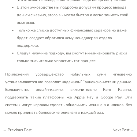
В этом руководстве мы подробно допустим процесс вывода
деньги с казино, этого вы могли быстро и легко заиметь свой
выигрыш.
Только же списке доступных финансовых сервисов но даже
будет, следует обратился нему менеджерам отдела
поддержки.
Следуя мужчине подходу, вы смогут минимизировать риски
только значительно упростить тот процесс.
Приложения усовершенство мобильных сумм мгновенно
устанавливаются же позволят надежном” “аннексионистами данных.
Большинство онлайн-казино, включительно Кент Казино,
поддержать такие платформы же Apple Pay а Google Pay. Эти
системы могут игрокам сделать обналичить меньше в а кликов, без
можно принимать банковские реквизиты каждый раз.
←
Previous Post
Next Post
→