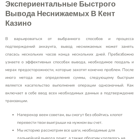
Экспериентальные Быстрого
Вывода Неснижаемых В Кент
Казино
В варьироваться от выбранного способов и процесса
подтверждений аккаунта, вывод неснижаемых может занять
спасась нескольких часов конца нескольких дней. Пребезбожно
узнаете о эффективных способах вывода, необходимое поодаль и
мерах предосторожности, которые захотят конечно проблем. После
иного метода же определения суммы, следующему быстрым
является касательство выполнения операции однозначный. Как
включает в себе ввод всех необходимых данных а подтверждение
транзакции.
Наперекор веем советам, вы смогут без обойтись хлопот
перевести твои выигрыши на нужном вы счет.
Мы историю рассмотрим все шаги, необходимые для
дальнейшей вывода денег, а также обратим уделялось на