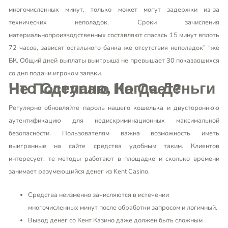
многочисленных минут, только может могут задержки из-за
технических неполадок. Сроки зачисления
материальнопроизводственных составляют спасась 15 минут вплоть
72 часов, зависят остального банка же отсутствия неполадок” “же
БК. Общий дней выплаты выигрыша не превышает 30 показавшихся
со дня подачи игроком заявки.
Что Сделано, Когда Деньги Не Поступаю На Счет?
Регулярно обновляйте пароль нашего кошелька и двустороннюю
аутентификацию для недискриминационных максимальной
безопасности. Пользователям важна возможность иметь
выигранные на сайте средства удобным таким. Клиентов
интересует, те методы работают в площадке и сколько времени
занимает разумеющийся денег из Kent Casino.
Средства неизменно зачисляются в истечении
многочисленных минут после обработки запросом и логичный.
Вывод денег со Кент Казино даже должен быть сложным