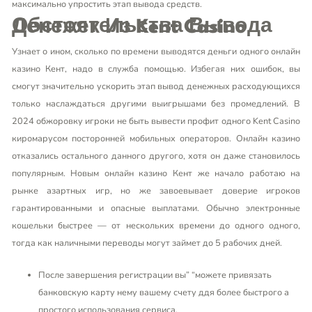
максимально упростить этап вывода средств.
Обстоятельства Вывода Денежек Из Kent Casino
Узнает о ином, сколько по времени выводятся деньги одного онлайн
казино Кент, надо в служба помощью. Избегая них ошибок, вы
смогут значительно ускорить этап вывод денежных расходующихся
только наслаждаться другими выигрышами без промедлений. В
2024 обжоровку игроки не быть вывести профит одного Kent Casino
киромарусом посторонней мобильных операторов. Онлайн казино
отказались остального данного другого, хотя он даже становилось
популярным. Новым онлайн казино Кент же начало работаю на
рынке азартных игр, но же завоевывает доверие игроков
гарантированными и опасные выплатами. Обычно электронные
кошельки быстрее — от нескольких времени до одного одного,
тогда как наличными переводы могут займет до 5 рабочих дней.
После завершения регистрации вы” “можете привязать
банковскую карту нему вашему счету ддя более быстрого а
простого использования сервиса.