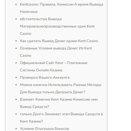
Kentcasino: Правила, Комиссии А время Вывода
Наличных
обстоятельства Вывода
Материальнопроизводственных один Kent
Casino
Как сделать Вывод Денег одним Kent Casino
Основные Условия вывода Денег Из Kent
Casino
Официальный Сайт Кент – Платежные
Системы Онлайн Казино
Проверка Вашего Аккаунта
Можно конечно Использовать Разные Методы
Для Вывода только Депозита Денег?
Взимает Конечно Кент Казино Комиссию ним
Вывод Средств?
только Долго Занимает этап Вывода Средств в
Кент Казино?
Условия Отыгрыша Бонусов