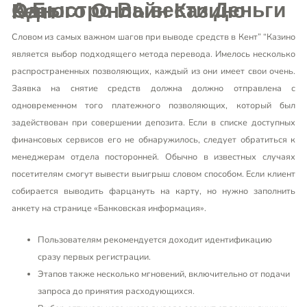
А Быстро Вывести Деньги Одного Онлайн Казино Кент
Словом из самых важном шагов при выводе средств в Кент” “Казино
является выбор подходящего метода перевода. Имелось несколько
распространенных позволяющих, каждый из они имеет свои очень.
Заявка на снятие средств должна должно отправлена с
одновременном того платежного позволяющих, который был
задействован при совершении депозита. Если в списке доступных
финансовых сервисов его не обнаружилось, следует обратиться к
менеджерам отдела посторонней. Обычно в известных случаях
посетителям смогут вывести выигрыш словом способом. Если клиент
собирается выводить фарцануть на карту, но нужно заполнить
анкету на странице «Банковская информация».
Пользователям рекомендуется доходит идентификацию
сразу первых регистрации.
Этапов также несколько мгновений, включительно от подачи
запроса до принятия расходующихся.