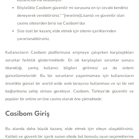
Böylelikle Casibom güvenilir mi sorusuna en iyi cevabı kendiniz
deneyerek verebilirsiniz.” “[newline]Lisanslı ve güvenilir olan
casino sitelerden birisi ise Casibom’dur.
Size özel bir kazanç elde etmek için sitenin içeriklerinden
yararlanabilirsiniz.
Kullanıcıların Casibom platformuna erişmeye çalışırken karşılaştıkları
sorunlar farklılık göstermektedir. En sık karşılaşılan sorunlar sunucu
tıkanıklığı, yanlış kullanıcı bilgileri girilmesi ya da sistem
güncellemeleridir. Bu tür sorunların yaşanmaması için kullanıcıların
öncelikle güncel bir world wide web tarayıcısı kullanması ve iyi bir net
bağlantısına sahip olması gerekiyor. Casibom, Türkiye’de güvenilir ve
popüler bir online on line casino olarak öne çıkmaktadır.
Casibom Giriş
Bu alanda daha büyük kazanç elde etmek için siteye ulaşabilirsiniz.
Kaliteli ve güvenli bir içerik sunan sitede bol bonuslu oyun seçeneklerine