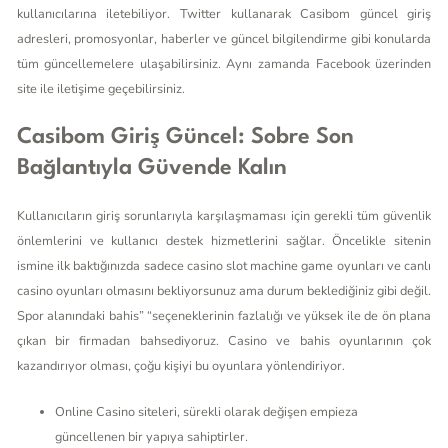
kullanıcılarına iletebiliyor. Twitter kullanarak Casibom güncel giriş
adresleri, promosyonlar, haberler ve güncel bilgilendirme gibi konularda
tüm güncellemelere ulaşabilirsiniz. Aynı zamanda Facebook üzerinden
site ile iletişime geçebilirsiniz.
Casibom Giriş Güncel: Sobre Son
Bağlantıyla Güvende Kalın
Kullanıcıların giriş sorunlarıyla karşılaşmaması için gerekli tüm güvenlik
önlemlerini ve kullanıcı destek hizmetlerini sağlar. Öncelikle sitenin
ismine ilk baktığınızda sadece casino slot machine game oyunları ve canlı
casino oyunları olmasını bekliyorsunuz ama durum beklediğiniz gibi değil.
Spor alanındaki bahis” “seçeneklerinin fazlalığı ve yüksek ile de ön plana
çıkan bir firmadan bahsediyoruz. Casino ve bahis oyunlarının çok
kazandırıyor olması, çoğu kişiyi bu oyunlara yönlendiriyor.
Online Casino siteleri, sürekli olarak değişen empieza
güncellenen bir yapıya sahiptirler.