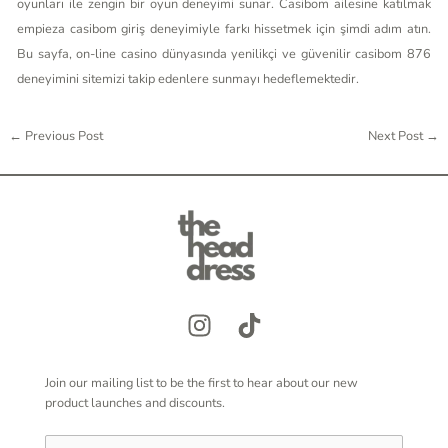
oyunları ile zengin bir oyun deneyimi sunar. Casibom ailesine katılmak
empieza casibom giriş deneyimiyle farkı hissetmek için şimdi adım atın.
Bu sayfa, on-line casino dünyasında yenilikçi ve güvenilir casibom 876
deneyimini sitemizi takip edenlere sunmayı hedeflemektedir.
←
Previous Post
Next Post
→
Join our mailing list to be the first to hear about our new
product launches and discounts.