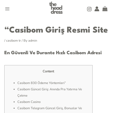
Skip
MAIN
to
MENU
content
Post
navigation
“casibom Giriş Resmi Site
/
casibom tr
/ By
admin
En Güvenli Ve Durante Hızlı Casibom Adresi
Content
Casibom 830 Ödeme Yöntemleri”
Casibom Güncel Giriş: Anında Pra Yatırma Ve
Çekme
Casibom Casino
Casibom Telegram Güncel Giriş, Bonuslar Ve