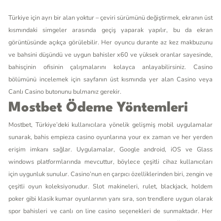
Türkiye için ayrı bir alan yoktur – çeviri sürümünü değiştirmek, ekranın üst
kısmındaki simgeler arasında geçiş yaparak yapılır, bu da ekran
görüntüsünde açıkça görülebilir. Her oyuncu durante az kez makbuzunu
ve bahsini düşündü ve uygun bahisler x60 ve yüksek oranlar sayesinde,
bahisçinin ofisinin çalışmalarını kolayca anlayabilirsiniz. Casino
bölümünü incelemek için sayfanın üst kısmında yer alan Casino veya
Canlı Casino butonunu bulmanız gerekir.
Mostbet Ödeme Yöntemleri
Mostbet, Türkiye’deki kullanıcılara yönelik gelişmiş mobil uygulamalar
sunarak, bahis empieza casino oyunlarına your ex zaman ve her yerden
erişim imkanı sağlar. Uygulamalar, Google android, iOS ve Glass
windows platformlarında mevcuttur, böylece çeşitli cihaz kullanıcıları
için uygunluk sunulur. Casino’nun en çarpıcı özelliklerinden biri, zengin ve
çeşitli oyun koleksiyonudur. Slot makineleri, rulet, blackjack, holdem
poker gibi klasik kumar oyunlarının yanı sıra, son trendlere uygun olarak
spor bahisleri ve canlı on line casino seçenekleri de sunmaktadır. Her