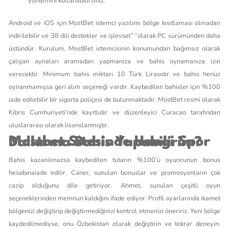
yöntemini kullanabilirsiniz.
Android ve iOS için MostBet istemci yazılımı bölge kısıtlaması olmadan
indirilebilir ve 38 dili destekler ve işlevsel” “olarak PC sürümünden daha
üstündür. Kurulum, MostBet istemcisinin konumundan bağımsız olarak
çalışan aynaları aramadan yapmanıza ve bahis oynamanıza izin
verecektir. Minimum bahis miktarı 10 Türk Lirasıdır ve bahis henüz
oynanmamışsa geri alım seçeneği vardır. Kaybedilen bahisler için %100
iade edilebilir bir sigorta poliçesi de bulunmaktadır. MostBet resmi olarak
Kıbrıs Cumhuriyeti’nde kayıtlıdır ve düzenleyici Curacao tarafından
uluslararası olarak lisanslanmıştır.
Mostbet Sitesinde Hangi Spor Dallarına Bahis Yapabilirim?
Bahis kazanılmazsa kaybedilen tutarın %100’ü oyuncunun bonus
hesabınaiade edilir. Caner, sunulan bonuslar ve promosyonların çok
cazip olduğunu dile getiriyor. Ahmet, sunulan çeşitli oyun
seçeneklerinden memnun kaldığını ifade ediyor. Profil ayarlarında ikamet
bölgenizi değiştirip değiştirmediğinizi kontrol etmenizi öneririz. Yeni bölge
kaydedilmediyse, onu Özbekistan olarak değiştirin ve tekrar deneyin.