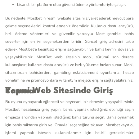
Lisanslı bir platform olup güvenli ödeme yöntemleriyle çalışır.
Bu nedenle, Mostbet’in resmi website sitesini ziyaret ederek mevcut para
çekme seçeneklerini kontrol etmeniz önemlidir. Kullanıcı dostu arayüzü,
hızlı ödeme yöntemleri ve güvenilir yapısıyla Most gamble, bahis
severler için en iyi seçeneklerden biridir. Güncel giriş adresini takip
ederek Most bet’e kesintisiz erişim sağlayabilir ve bahis keyfini doyasıya
yaşayabilirsiniz. MostBet web sitesinin mobil sürümü son derece
kullanışlıdır; kullanıcı dostu arayüzü ve hızlı yükleme hızları sunar. Mobil
cihazınızdan bahislerden, gambling establishment oyunlarına, hesap
yönetimine ve promosyonlara w tamtym miejscu erişim sağlayabilirsiniz.
Resmi Web Sitesinde Giriş Yapma
Bu oyunu oynayarak eğlenceli ve heyecanlı bir deneyim yaşayabilirsiniz.
Mostbet hesabınıza giriş yapın, bahis yapmak istediğiniz etkinliği seçin
empieza ardından yapmak istediğiniz bahis türünü seçin. Bahis oynamak
için bahis miktarını girin ve ‘Onayla’ seçeneğine tıklayın. Mostbet kayıt ol
işlemi yapmak isteyen kullanıcılarımız için belirli gereksinimler