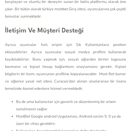
karşılayan ve olumlu bir deneyim sunan bir bahis platformu olarak öne
çıkar. Bir bütün olarak türkiye mostbet Giriş sitesi, oyuncularına çok çeşitli
bonuslar sunmaktadır.
İletişim Ve Müşteri Desteği
Ayrıca oyuncular hızlı erişim için Sık Kullanılanlara position
ekleyebilirler. Ayrıca oyuncular sosyal medya profilini kullanarak
kaydolabilirler. Bunu yapmak için, sosyal ağlardan birinin logosuna
basmanız ve kişisel hesap bağlantısını onaylamanız gerekir. Kişisel
bilgilerin bir kısmı oyuncunun profiline kopyalanacaktır. Most Bet kumar
ve eğlence yasal net sitesi, Curacao’dan alınan uluslararası bir lisans
temelinde ikamet edenlere hizmet vermektedir.
Bu de uma kullanıcılar için güvenli ve düzenlenmiş bir ortam
sunulmasını sağlar.
MostBet Google android Uygulaması, Android sürüm 5. 0 ya da
üzeri bir cihaz gerektirir.
Kullanıcılar, hesaplarındaki kazançları doğrudan banka