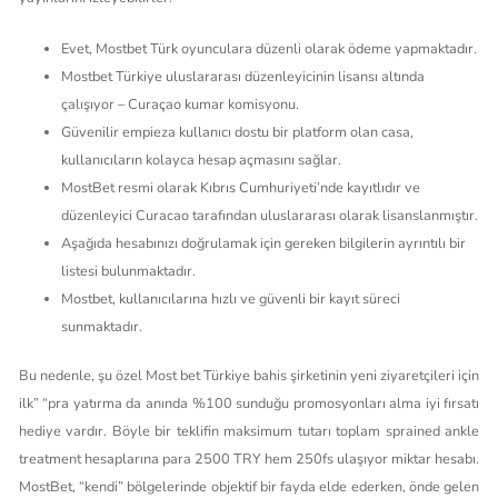
Evet, Mostbet Türk oyunculara düzenli olarak ödeme yapmaktadır.
Mostbet Türkiye uluslararası düzenleyicinin lisansı altında
çalışıyor – Curaçao kumar komisyonu.
Güvenilir empieza kullanıcı dostu bir platform olan casa,
kullanıcıların kolayca hesap açmasını sağlar.
MostBet resmi olarak Kıbrıs Cumhuriyeti’nde kayıtlıdır ve
düzenleyici Curacao tarafından uluslararası olarak lisanslanmıştır.
Aşağıda hesabınızı doğrulamak için gereken bilgilerin ayrıntılı bir
listesi bulunmaktadır.
Mostbet, kullanıcılarına hızlı ve güvenli bir kayıt süreci
sunmaktadır.
Bu nedenle, şu özel Most bet Türkiye bahis şirketinin yeni ziyaretçileri için
ilk” “pra yatırma da anında %100 sunduğu promosyonları alma iyi fırsatı
hediye vardır. Böyle bir teklifin maksimum tutarı toplam sprained ankle
treatment hesaplarına para 2500 TRY hem 250fs ulaşıyor miktar hesabı.
MostBet, “kendi” bölgelerinde objektif bir fayda elde ederken, önde gelen