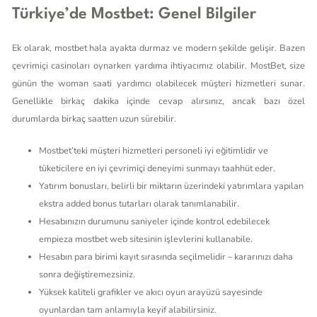
Türkiye’de Mostbet: Genel Bilgiler
Ek olarak, mostbet hala ayakta durmaz ve modern şekilde gelişir. Bazen
çevrimiçi casinoları oynarken yardıma ihtiyacımız olabilir. MostBet, size
günün the woman saati yardımcı olabilecek müşteri hizmetleri sunar.
Genellikle birkaç dakika içinde cevap alırsınız, ancak bazı özel
durumlarda birkaç saatten uzun sürebilir.
Mostbet’teki müşteri hizmetleri personeli iyi eğitimlidir ve
tüketicilere en iyi çevrimiçi deneyimi sunmayı taahhüt eder.
Yatırım bonusları, belirli bir miktarın üzerindeki yatırımlara yapılan
ekstra added bonus tutarları olarak tanımlanabilir.
Hesabınızın durumunu saniyeler içinde kontrol edebilecek
empieza mostbet web sitesinin işlevlerini kullanabile.
Hesabın para birimi kayıt sırasında seçilmelidir – kararınızı daha
sonra değiştiremezsiniz.
Yüksek kaliteli grafikler ve akıcı oyun arayüzü sayesinde
oyunlardan tam anlamıyla keyif alabilirsiniz.