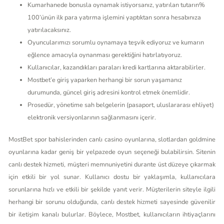
Kumarhanede bonusla oynamak istiyorsanız, yatırılan tutarın%
100’ünün ilk para yatırma işlemini yaptıktan sonra hesabınıza
yatırılacaksınız.
Oyuncularımızı sorumlu oynamaya teşvik ediyoruz ve kumarın
eğlence amacıyla oynanması gerektiğini hatırlatıyoruz.
Kullanıcılar, kazandıkları paraları kredi kartlarına aktarabilirler.
Mostbet’e giriş yaparken herhangi bir sorun yaşamanız
durumunda, güncel giriş adresini kontrol etmek önemlidir.
Prosedür, yönetime sah belgelerin (pasaport, uluslararası ehliyet)
elektronik versiyonlarının sağlanmasını içerir.
MostBet spor bahislerinden canlı casino oyunlarına, slotlardan goldmine
oyunlarına kadar geniş bir yelpazede oyun seçeneği bulabilirsin. Sitenin
canlı destek hizmeti, müşteri memnuniyetini durante üst düzeye çıkarmak
için etkili bir yol sunar. Kullanıcı dostu bir yaklaşımla, kullanıcılara
sorunlarına hızlı ve etkili bir şekilde yanıt verir. Müşterilerin siteyle ilgili
herhangi bir sorunu olduğunda, canlı destek hizmeti sayesinde güvenilir
bir iletişim kanalı bulurlar. Böylece, Mostbet, kullanıcıların ihtiyaçlarını