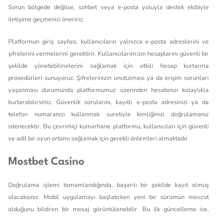
Sorun bölgede değilse, sohbet veya e-posta yoluyla destek ekibiyle
iletişime geçmenizi öneririz.
Platformun giriş sayfası, kullanıcıların yalnızca e-posta adreslerini ve
şifrelerini vermelerini gerektirir. Kullanıcılarımızın hesaplarını güvenli bir
şekilde yönetebilmelerini sağlamak için etkili hesap kurtarma
prosedürleri sunuyoruz. Şifrelerinizin unutulması ya da erişim sorunları
yaşanması durumunda platformumuz üzerinden hesabınızı kolaylıkla
kurtarabilirsiniz. Güvenlik sorularını, kayıtlı e-posta adresinizi ya da
telefon numaranızı kullanmak suretiyle kimliğinizi doğrulamanız
istenecektir. Bu çevrimiçi kumarhane platformu, kullanıcıları için güvenli
ve adil bir oyun ortamı sağlamak için gerekli önlemleri almaktadır.
Mostbet Casino
Doğrulama işlemi tamamlandığında, başarılı bir şekilde kayıt olmuş
olacaksınız. Mobil uygulamayı başlatırken yeni bir sürümün mevcut
olduğunu bildiren bir mesaj görüntülenebilir. Bu ilk güncelleme ise,