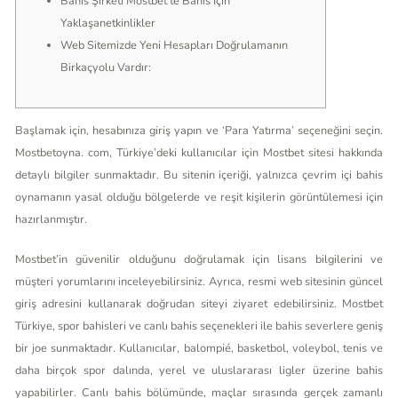
Bahis Şirketi Mostbet’te Bahis Için
Yaklaşanetkinlikler
Web Sitemizde Yeni Hesapları Doğrulamanın
Birkaçyolu Vardır:
Başlamak için, hesabınıza giriş yapın ve ‘Para Yatırma’ seçeneğini seçin.
Mostbetoyna. com, Türkiye’deki kullanıcılar için Mostbet sitesi hakkında
detaylı bilgiler sunmaktadır. Bu sitenin içeriği, yalnızca çevrim içi bahis
oynamanın yasal olduğu bölgelerde ve reşit kişilerin görüntülemesi için
hazırlanmıştır.
Mostbet’in güvenilir olduğunu doğrulamak için lisans bilgilerini ve
müşteri yorumlarını inceleyebilirsiniz. Ayrıca, resmi web sitesinin güncel
giriş adresini kullanarak doğrudan siteyi ziyaret edebilirsiniz. Mostbet
Türkiye, spor bahisleri ve canlı bahis seçenekleri ile bahis severlere geniş
bir joe sunmaktadır. Kullanıcılar, balompié, basketbol, voleybol, tenis ve
daha birçok spor dalında, yerel ve uluslararası ligler üzerine bahis
yapabilirler. Canlı bahis bölümünde, maçlar sırasında gerçek zamanlı