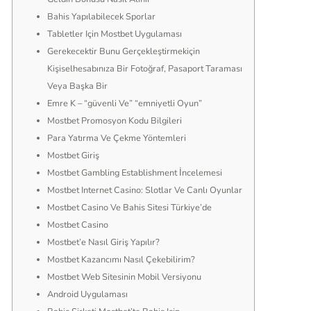
Bahis Yapılabilecek Sporlar
Tabletler Için Mostbet Uygulaması
Gerekecektir Bunu Gerçekleştirmekiçin
Kişiselhesabınıza Bir Fotoğraf, Pasaport Taraması
Veya Başka Bir
Emre K – “güvenli Ve” “emniyetli Oyun”
Mostbet Promosyon Kodu Bilgileri
Para Yatırma Ve Çekme Yöntemleri
Mostbet Giriş
Mostbet Gambling Establishment İncelemesi
Mostbet Internet Casino: Slotlar Ve Canlı Oyunlar
Mostbet Casino Ve Bahis Sitesi Türkiye’de
Mostbet Casino
Mostbet’e Nasıl Giriş Yapılır?
Mostbet Kazancımı Nasıl Çekebilirim?
Mostbet Web Sitesinin Mobil Versiyonu
Android Uygulaması