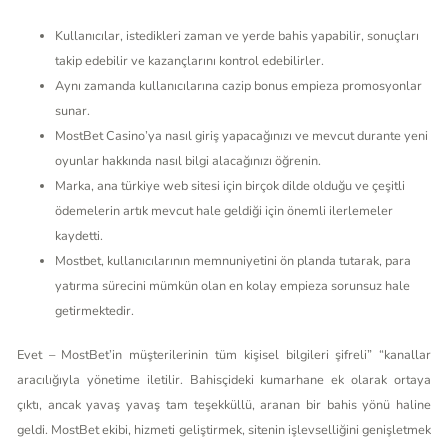
Kullanıcılar, istedikleri zaman ve yerde bahis yapabilir, sonuçları
takip edebilir ve kazançlarını kontrol edebilirler.
Aynı zamanda kullanıcılarına cazip bonus empieza promosyonlar
sunar.
MostBet Casino’ya nasıl giriş yapacağınızı ve mevcut durante yeni
oyunlar hakkında nasıl bilgi alacağınızı öğrenin.
Marka, ana türkiye web sitesi için birçok dilde olduğu ve çeşitli
ödemelerin artık mevcut hale geldiği için önemli ilerlemeler
kaydetti.
Mostbet, kullanıcılarının memnuniyetini ön planda tutarak, para
yatırma sürecini mümkün olan en kolay empieza sorunsuz hale
getirmektedir.
Evet – MostBet’in müşterilerinin tüm kişisel bilgileri şifreli” “kanallar
aracılığıyla yönetime iletilir. Bahisçideki kumarhane ek olarak ortaya
çıktı, ancak yavaş yavaş tam teşekküllü, aranan bir bahis yönü haline
geldi. MostBet ekibi, hizmeti geliştirmek, sitenin işlevselliğini genişletmek