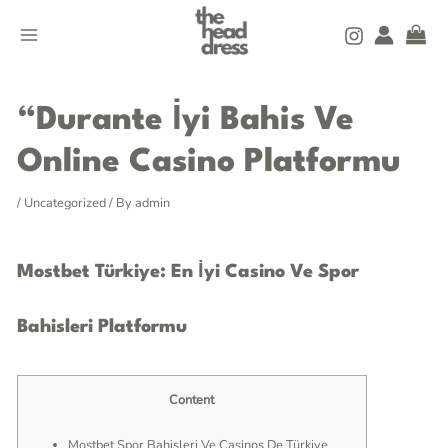
Skip
MAIN
to
MENU
content
Post
navigation
“Durante İyi Bahis Ve
Online Casino Platformu
/
Uncategorized
/ By
admin
Mostbet Türkiye: En İyi Casino Ve Spor
Bahisleri Platformu
Content
Mostbet Spor Bahisleri Ve Casinos De Türkiye