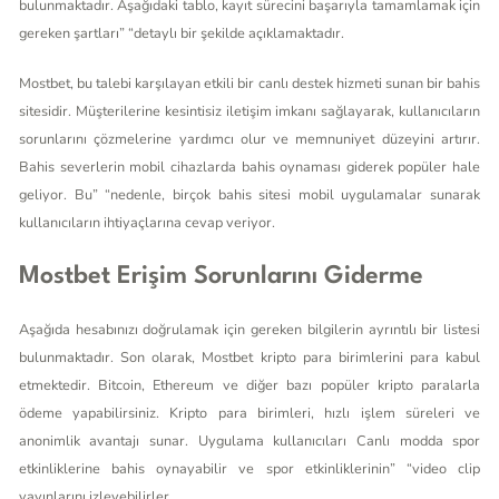
bulunmaktadır. Aşağıdaki tablo, kayıt sürecini başarıyla tamamlamak için
gereken şartları” “detaylı bir şekilde açıklamaktadır.
Mostbet, bu talebi karşılayan etkili bir canlı destek hizmeti sunan bir bahis
sitesidir. Müşterilerine kesintisiz iletişim imkanı sağlayarak, kullanıcıların
sorunlarını çözmelerine yardımcı olur ve memnuniyet düzeyini artırır.
Bahis severlerin mobil cihazlarda bahis oynaması giderek popüler hale
geliyor. Bu” “nedenle, birçok bahis sitesi mobil uygulamalar sunarak
kullanıcıların ihtiyaçlarına cevap veriyor.
Mostbet Erişim Sorunlarını Giderme
Aşağıda hesabınızı doğrulamak için gereken bilgilerin ayrıntılı bir listesi
bulunmaktadır. Son olarak, Mostbet kripto para birimlerini para kabul
etmektedir. Bitcoin, Ethereum ve diğer bazı popüler kripto paralarla
ödeme yapabilirsiniz. Kripto para birimleri, hızlı işlem süreleri ve
anonimlik avantajı sunar. Uygulama kullanıcıları Canlı modda spor
etkinliklerine bahis oynayabilir ve spor etkinliklerinin” “video clip
yayınlarını izleyebilirler.