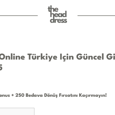
Online Türkiye Için Güncel Gi
5
onus + 250 Bedava Dönüş Fırsatını Kaçırmayın!