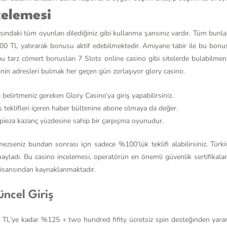
celemesi
fasındaki tüm oyunları dilediğiniz gibi kullanma şansınız vardır. Tüm bunl
TL yatırarak bonusu aktif edebilmektedir. Amiyane tabir ile bu bon
ı bu tarz cömert bonusları 7 Slots online casino gibi sitelerde bulabilme
erinin adresleri bulmak her geçen gün zorlaşıyor
glory casino
.
belirtmeniz gereken Glory Casino’ya giriş yapabilirsiniz.
s teklifleri içeren haber bültenine abone olmaya da değer.
pieza kazanç yüzdesine sahip bir çarpışma oyunudur.
mezseniz bundan sonrası için sadece %100’lük teklifi alabilirsiniz. T
nayladı. Bu casino incelemesi, operatörün en önemli güvenlik sertifikala
lisansından kaynaklanmaktadır.
ncel Giriş
 TL’ye kadar %125 + two hundred fifity ücretsiz spin desteğinden yarar