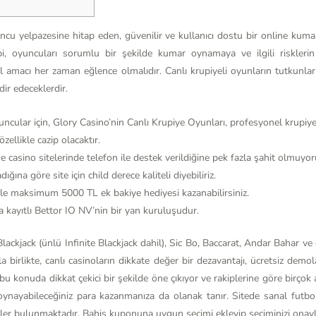
ncu yelpazesine hitap eden, güvenilir ve kullanıcı dostu bir online kum
, oyuncuları sorumlu bir şekilde kumar oynamaya ve ilgili risklerin
macı her zaman eğlence olmalıdır. Canlı krupiyeli oyunların tutkunları
ir edeceklerdir.
ncular için, Glory Casino’nin Canlı Krupiye Oyunları, profesyonel krupiye
zellikle cazip olacaktır.
e casino sitelerinde telefon ile destek verildiğine pek fazla şahit olmuyor
ına göre site için child derece kaliteli diyebiliriz.
ile maksimum 5000 TL ek bakiye hediyesi kazanabilirsiniz.
ta kayıtlı Bettor IO NV’nin bir yan kuruluşudur.
ackjack (ünlü Infinite Blackjack dahil), Sic Bo, Baccarat, Andar Bahar ve d
a birlikte, canlı casinoların dikkate değer bir dezavantajı, ücretsiz dem
bu konuda dikkat çekici bir şekilde öne çıkıyor ve rakiplerine göre birçok
nayabileceğiniz para kazanmanıza da olanak tanır. Sitede sanal futbol,
nler bulunmaktadır. Bahis kuponuna uygun seçimi ekleyip seçiminizi onayl