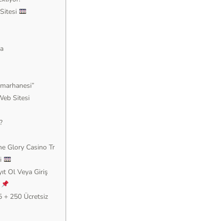
Sitesi
na
umarhanesi”
Web Sitesi
?
e Glory Casino Tr
mi
ıt Ol Veya Giriş
ı
 + 250 Ücretsiz