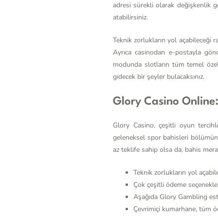
adresi sürekli olarak değişkenlik
atabilirsiniz.
Teknik zorlukların yol açabileceği
Ayrıca casinodan e-postayla gönde
modunda slotların tüm temel özell
gidecek bir şeyler bulacaksınız.
Glory Casino Online:
Glory Casino, çeşitli oyun tercih
geleneksel spor bahisleri bölümü
az teklife sahip olsa da, bahis merak
Teknik zorlukların yol açabi
Çok çeşitli ödeme seçenekler
Aşağıda Glory Gambling estab
Çevrimiçi kumarhane, tüm öd