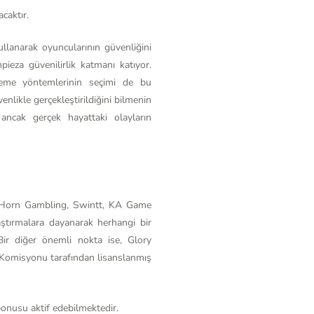
caktır.
ullanarak oyuncularının güvenliğini
eza güvenilirlik katmanı katıyor.
deme yöntemlerinin seçimi de bu
likle gerçekleştirildiğini bilmenin
ancak gerçek hayattaki olayların
 Horn Gambling, Swintt, KA Game
aştırmalara dayanarak herhangi bir
]Bir diğer önemli nokta ise, Glory
 Komisyonu tarafından lisanslanmış
onusu aktif edebilmektedir.