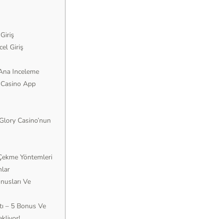
Giriş
el Giriş
na Inceleme
y Casino App
 Glory Casino’nun
Çekme Yöntemleri
nlar
nusları Ve
tı – 5 Bonus Ve
kliyor!