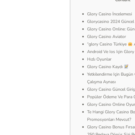
Glory Casino İncelemesi
Glorycasino 2024 Güncel 
Glory Casino Online: Günc
Glory Casino Aviator
“glory Casino Türkiye
A
Android Ve Ios Için Glor
Hızlı Oyunlar
Glory Casino Kaydı
Yetkilendirme Için Bugün
Çalışma Aynası
Glory Casino Güncel Giriş
Popüler Ödeme Ve Para 
Glory Casino Online Oyu
Te Hangi Glory Casino Bo
Promosyonları Mevcut?
Glory Casino Bonus Fırsa
250 Bedava Dönüş Sizi Be