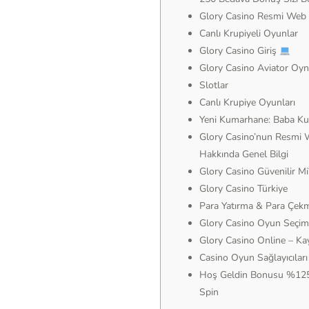
Glory Casino Resmi Web 
Canlı Krupiyeli Oyunlar
Glory Casino Giriş
Glory Casino Aviator Oy
Slotlar
Canlı Krupiye Oyunları
Yeni Kumarhane: Baba K
Glory Casino’nun Resmi 
Hakkında Genel Bilgi
Glory Casino Güvenilir Mi
Glory Casino Türkiye
Para Yatırma & Para Çekm
Glory Casino Oyun Seçi
Glory Casino Online – Kay
Casino Oyun Sağlayıcılar
Hoş Geldin Bonusu %125
Spin