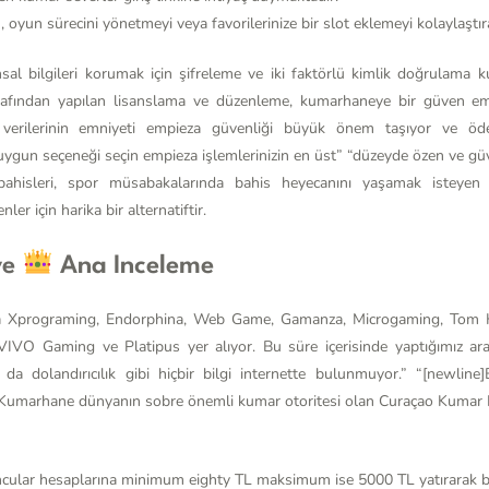
 oyun sürecini yönetmeyi veya favorilerinize bir slot eklemeyi kolaylaştıra
sal bilgileri korumak için şifreleme ve iki faktörlü kimlik doğrulama k
arafından yapılan lisanslama ve düzenleme, kumarhaneye bir güven empi
l verilerinin emniyeti empieza güvenliği büyük önem taşıyor ve ö
ygun seçeneği seçin empieza işlemlerinizin en üst” “düzeyde özen ve güven
 bahisleri, spor müsabakalarında bahis heyecanını yaşamak isteyen 
r için harika bir alternatiftir.
ye
Ana Inceleme
ında Xprograming, Endorphina, Web Game, Gamanza, Microgaming, Tom
VIVO Gaming ve Platipus yer alıyor. Bu süre içerisinde yaptığımız ar
da dolandırıcılık gibi hiçbir bilgi internette bulunmuyor.” “[newline
. Kumarhane dünyanın sobre önemli kumar otoritesi olan Curaçao Kumar
ncular hesaplarına minimum eighty TL maksimum ise 5000 TL yatırarak b