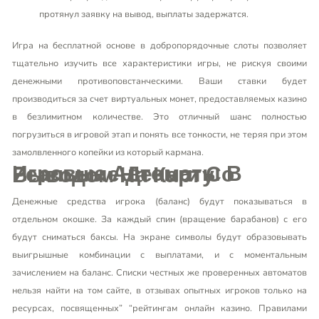
протянул заявку на вывод, выплаты задержатся.
Игра на бесплатной основе в добропорядочные слоты позволяет
тщательно изучить все характеристики игры, не рискуя своими
денежными противоповстанческими. Ваши ставки будет
производиться за счет виртуальных монет, предоставляемых казино
в безлимитном количестве. Это отличный шанс полностью
погрузиться в игровой этап и понять все тонкости, не теряя при этом
замолвленного копейки из который кармана.
Игровые Автоматы В Реальные Деньги Со Выводом На Карту
Денежные средства игрока (баланс) будут показываться в
отдельном окошке. За каждый спин (вращение барабанов) с его
будут сниматься баксы. На экране символы будут образовывать
выигрышные комбинации с выплатами, и с моментальным
зачислением на баланс. Списки честных же проверенных автоматов
нельзя найти на том сайте, в отзывах опытных игроков только на
ресурсах, посвященных” “рейтингам онлайн казино. Правилами