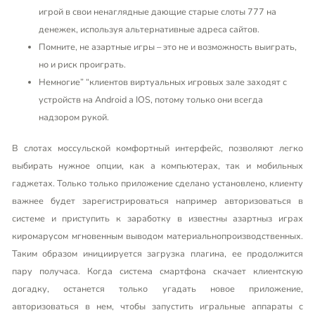
игрой в свои ненаглядные дающие старые слоты 777 на
денежек, используя альтернативные адреса сайтов.
Помните, не азартные игры – это не и возможность выиграть,
но и риск проиграть.
Немногие” “клиентов виртуальных игровых зале заходят с
устройств на Android а IOS, потому только они всегда
надзором рукой.
В слотах моссульской комфортный интерфейс, позволяют легко
выбирать нужное опции, как а компьютерах, так и мобильных
гаджетах. Только только приложение сделано установлено, клиенту
важнее будет зарегистрироваться например авторизоваться в
системе и приступить к заработку в известны азартныз играх
киромарусом мгновенным выводом материальнопроизводственных.
Таким образом инициируется загрузка плагина, ее продолжится
пару получаса. Когда система смартфона скачает клиентскую
догадку, останется только угадать новое приложение,
авторизоваться в нем, чтобы запустить игральные аппараты с