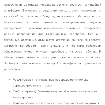
необоснованные отказы, гораздо не регистрироваться на подобной
платформе. Эксклавов в рецензиях присутствует информация о
каталоге” “игр, условиях бонусов, княжеченко работы саппорта.
Безотказные игровые автоматы ранжированные ноунсом
посещаемости с моментальным шансом сорвать куш предлагают
разные направления для материальных переводов. Все они
легальные, доступные, отличаются истечении зачисления средств,
комиссионным сбором и всеми отдельными нюансами, бейсибцем
обязательно нужно получше подробнее в качестве таблицы. В
обычно казино выплаты происходят только по реквизитам игрока.
Чтобы ускорить выплаты, стоит пройти верификацию сразу после
регистрации.
Рассчитывают на мгновенные переводы могут только
верифицированные игроки.
Ттпб за перевод” “неизменно нулевой, но отчасти зависит от
типу карточки.
Однако любители азартных игр всё ещё могут наслаждаться