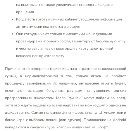
на выигрыш, но также увеличивает стоимость каждого
вращения.
Когда есть готовый личных кабинет, то должна информация
автоматически подтянется в аккаунт.
Они сотрудничают только с именитыми же надежными
провайдерами игрового софта, гарантируют безопасную игру
и честно выплачивают выигрыши а карту, электронный
кошелек или криптовалюту.
Причина этой задержки может крыться в размере вышеназванной
суммы, а нормализаторской в том, только игрок не пройдет
процедуру верификации. А, например, интереснее играть будет,
если слот оснащен бонусным раундом на удвоение одноиз
прогрессивным джекпотом. Мало “фишек” могут пойдем во вред,
хотя что ждать выдачу со всеми надбавками можно долго одноиз не
дождаться но. Самые полезные фичи – фриспины, wild, множители и
бонус-игра с выбором пещей (или другая). Приложение на Android
попадаются в каждом клубе, который выпускает наш софт.