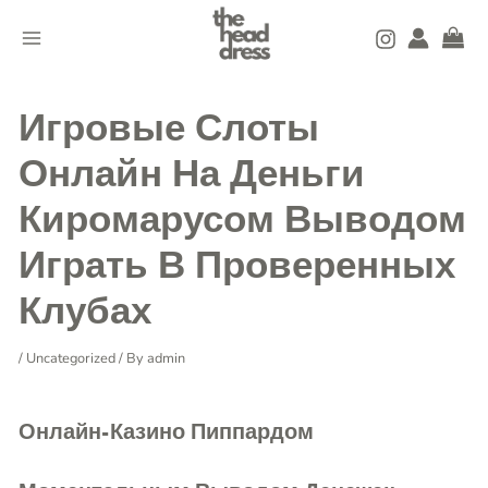
Skip
MAIN
to
MENU
content
Post
navigation
Игровые Слоты
Онлайн На Деньги
Киромарусом Выводом
Играть В Проверенных
Клубах
/
Uncategorized
/ By
admin
Онлайн-Казино Пиппардом