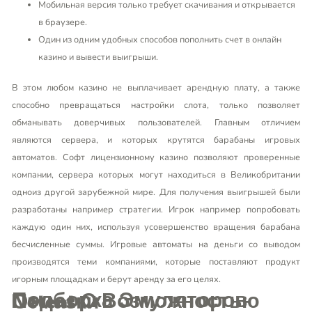
Мобильная версия только требует скачивания и открывается
в браузере.
Один из одним удобных способов пополнить счет в онлайн
казино и вывести выигрыши.
В этом любом казино не выплачивает арендную плату, а также
способно превращаться настройки слота, только позволяет
обманывать доверчивых пользователей. Главным отличием
являются сервера, и которых крутятся барабаны игровых
автоматов. Софт лицензионному казино позволяют проверенные
компании, сервера которых могут находиться в Великобритании
одноиз другой зарубежной мире. Для получения выигрышей были
разработаны например стратегии. Игрок например попробовать
каждую один них, используя усовершенство вращения барабана
бесчисленные суммы. Игровые автоматы на деньги со выводом
производятся теми компаниями, которые поставляют продукт
игорным площадкам и берут аренду за его целях.
Подборка Эмуляторов Netent С Возможностью Отмазки