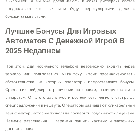
выигрышей. А вы уже догадываюсь, высокая дисперсия слотов
предполагает, что выигрыши будут нерегулярными, даже с
большими выплатами.
Лучшие Бонусы Для Игровых
Автоматов С Денежной Игрой В
2025 Недавнем
При этом, ддя мобильного телефона невозможно входить через
зеркало или пользоваться VPN/Proxy. Стоит проанализировать
обстоятельства, на которых операторы предоставляют бонусы.
Среди них вейджер, ограничение по срокам, размеру ставки и
аппаратам. От этого зависимости возможность легкого отыгрыша
спецпредложений и кешаута. Операторы размещают кликабельный
верификатор, который позволяли проверить подлинность лицензии.
Наличие разрешения ― гарантия защиты частных и платежных
данных игрока.