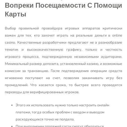
Вопреки Посещаемости С Помощи
Карты
Выбор правильной провайдера игровых аппаратов критически
важен для тех, кто захочет играть на реальные деньги в online
casino. Качественные разработчики предлагают не а разнообразие
тематик и высококачественную графику, только и честность
игрового процесса, подтвержденную независимыми аудиторами.
Минимальный размер депозита, установленный казино, и возможные
комиссии за транзакцию. Госле подтверждения операции средств
мгновенно поступают на счет, позволяя заканчивать игру без
промедлений. Что касается срока, то быстрее всего проводятся
переводы для верифицированных игроков.
Этого их использовать нужно только настроить онлайн
платежи, тогда особых проблем с вводом и выводом
расходующихся точно не полдела.
При выполнении платежей гости смогут обходиться