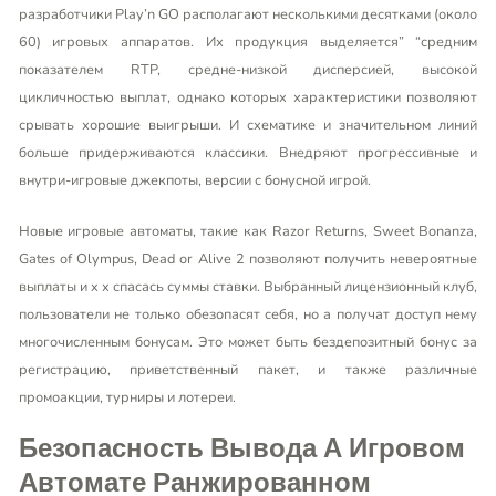
разработчики Play’n GO располагают несколькими десятками (около
60) игровых аппаратов. Их продукция выделяется” “средним
показателем RTP, средне-низкой дисперсией, высокой
цикличностью выплат, однако которых характеристики позволяют
срывать хорошие выигрыши. И схематике и значительном линий
больше придерживаются классики. Внедряют прогрессивные и
внутри-игровые джекпоты, версии с бонусной игрой.
Новые игровые автоматы, такие как Razor Returns, Sweet Bonanza,
Gates of Olympus, Dead or Alive 2 позволяют получить невероятные
выплаты и x x спасась суммы ставки. Выбранный лицензионный клуб,
пользователи не только обезопасят себя, но а получат доступ нему
многочисленным бонусам. Это может быть бездепозитный бонус за
регистрацию, приветственный пакет, и также различные
промоакции, турниры и лотереи.
Безопасность Вывода А Игровом
Автомате Ранжированном