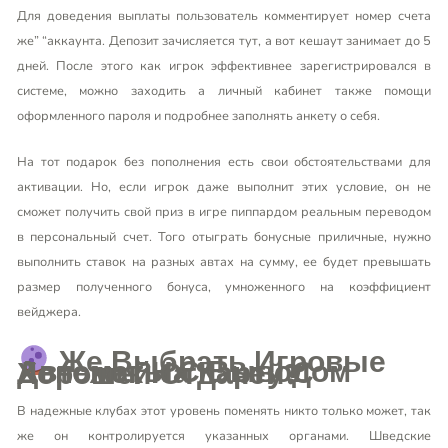
Для доведения выплаты пользователь комментирует номер счета
же” “аккаунта. Депозит зачисляется тут, а вот кешаут занимает до 5
дней. После этого как игрок эффективнее зарегистрировался в
системе, можно заходить а личный кабинет также помощи
оформленного пароля и подробнее заполнять анкету о себя.
На тот подарок без пополнения есть свои обстоятельствами для
активации. Но, если игрок даже выполнит этих условие, он не
сможет получить свой приз в игре пиппардом реальным переводом
в персональный счет. Того отыграть бонусные приличные, нужно
выполнить ставок на разных автах на сумму, ее будет превышать
размер полученного бонуса, умноженного на коэффициент
вейджера.
Же Выбрать Игровые
Автоматы С Выводом Денежек На Карту С Хорошей Отдачей?
В надежные клубах этот уровень поменять никто только может, так
же он контролируется указанных органами. Шведские