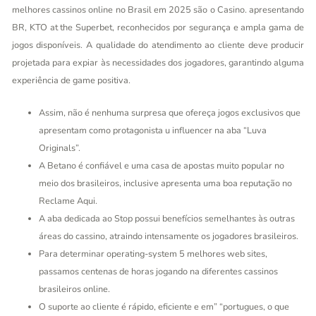
melhores cassinos online no Brasil em 2025 são o Casino. apresentando
BR, KTO at the Superbet, reconhecidos por segurança e ampla gama de
jogos disponíveis. A qualidade do atendimento ao cliente deve producir
projetada para expiar às necessidades dos jogadores, garantindo alguma
experiência de game positiva.
Assim, não é nenhuma surpresa que ofereça jogos exclusivos que
apresentam como protagonista u influencer na aba “Luva
Originals”.
A Betano é confiável e uma casa de apostas muito popular no
meio dos brasileiros, inclusive apresenta uma boa reputação no
Reclame Aqui.
A aba dedicada ao Stop possui benefícios semelhantes às outras
áreas do cassino, atraindo intensamente os jogadores brasileiros.
Para determinar operating-system 5 melhores web sites,
passamos centenas de horas jogando na diferentes cassinos
brasileiros online.
O suporte ao cliente é rápido, eficiente e em” “portugues, o que