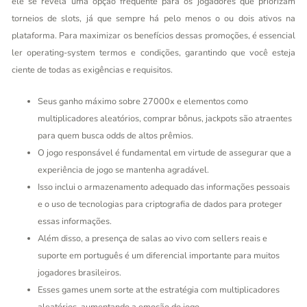
ele se revela uma opção frequente para os jogadores que priorizam
torneios de slots, já que sempre há pelo menos o ou dois ativos na
plataforma. Para maximizar os benefícios dessas promoções, é essencial
ler operating-system termos e condições, garantindo que você esteja
ciente de todas as exigências e requisitos.
Seus ganho máximo sobre 27000x e elementos como
multiplicadores aleatórios, comprar bônus, jackpots são atraentes
para quem busca odds de altos prêmios.
O jogo responsável é fundamental em virtude de assegurar que a
experiência de jogo se mantenha agradável.
Isso inclui o armazenamento adequado das informações pessoais
e o uso de tecnologias para criptografia de dados para proteger
essas informações.
Além disso, a presença de salas ao vivo com sellers reais e
suporte em português é um diferencial importante para muitos
jogadores brasileiros.
Esses games unem sorte at the estratégia com multiplicadores
aleatórios, aumentando a emoção do jogo.