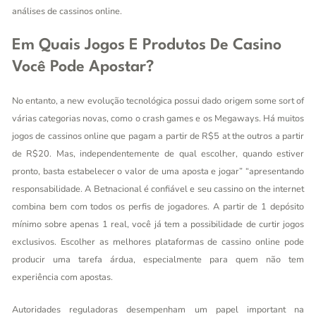
análises de cassinos online.
Em Quais Jogos E Produtos De Casino
Você Pode Apostar?
No entanto, a new evolução tecnológica possui dado origem some sort of
várias categorias novas, como o crash games e os Megaways. Há muitos
jogos de cassinos online que pagam a partir de R$5 at the outros a partir
de R$20. Mas, independentemente de qual escolher, quando estiver
pronto, basta estabelecer o valor de uma aposta e jogar” “apresentando
responsabilidade. A Betnacional é confiável e seu cassino on the internet
combina bem com todos os perfis de jogadores. A partir de 1 depósito
mínimo sobre apenas 1 real, você já tem a possibilidade de curtir jogos
exclusivos. Escolher as melhores plataformas de cassino online pode
producir uma tarefa árdua, especialmente para quem não tem
experiência com apostas.
Autoridades reguladoras desempenham um papel important na