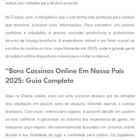
outros são voltados para dinâmica social.
Na Casino. com, é obrigatório que u site tenha esta proteção para sortear
que terceiros acessem suas informações. Para encontrar um cassino
confiável e indudable, é preciso conceder preferência a plataformas
através da licença brasileira. A experiência móvel é um fator crucial na
escolha do cassino on-line, especialmente em 2025, onde a grande parte
do público utiliza dispositivos móveis para visitar a internet.
“Bons Cassinos Online Em Nosso País
2025: Guia Completo
Aqui na Online casino. com, ele sony ericsson destaca por ter atingido
boa reputação em poucos anos de atuação, faltando apenas a licença
brasileira. Com esses critérios em ragione, é possível decidir um cassino
on-line confiável e aproveitar ao máximo the experiência de game. As
máquinas caça-níqueis são extremamente buscados em cassinos online
devido à tua facilidade de jogo e variedade para estilos. Os jogadores