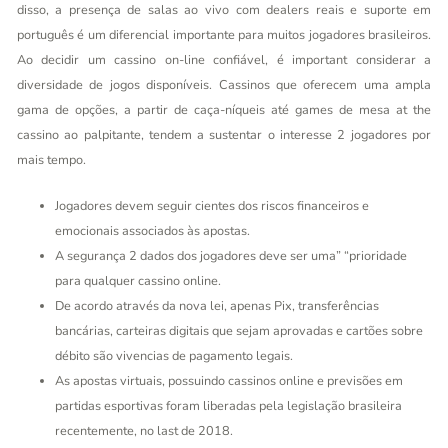
disso, a presença de salas ao vivo com dealers reais e suporte em
português é um diferencial importante para muitos jogadores brasileiros.
Ao decidir um cassino on-line confiável, é important considerar a
diversidade de jogos disponíveis. Cassinos que oferecem uma ampla
gama de opções, a partir de caça-níqueis até games de mesa at the
cassino ao palpitante, tendem a sustentar o interesse 2 jogadores por
mais tempo.
Jogadores devem seguir cientes dos riscos financeiros e
emocionais associados às apostas.
A segurança 2 dados dos jogadores deve ser uma” “prioridade
para qualquer cassino online.
De acordo através da nova lei, apenas Pix, transferências
bancárias, carteiras digitais que sejam aprovadas e cartões sobre
débito são vivencias de pagamento legais.
As apostas virtuais, possuindo cassinos online e previsões em
partidas esportivas foram liberadas pela legislação brasileira
recentemente, no last de 2018.