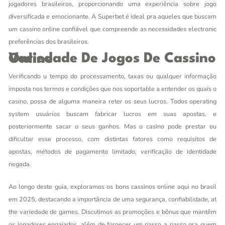
jogadores brasileiros, proporcionando uma experiência sobre jogo
diversificada e emocionante. A Superbet é ideal pra aqueles que buscam
um cassino online confiável que compreende as necessidades electronic
preferências dos brasileiros.
Variedade De Jogos De Cassino Online
Verificando u tempo do processamento, taxas ou qualquer informação
imposta nos termos e condições que nos soportable a entender os quais o
casino, possa de alguma maneira reter os seus lucros. Todos operating
system usuários buscam fabricar lucros em suas apostas, e
posteriormente sacar o seus ganhos. Mas o casino pode prestar ou
dificultar esse processo, com distintas fatores como requisitos de
apostas, métodos de pagamento limitado, verificação de identidade
negada.
Ao longo deste guia, exploramos os bons cassinos online aqui no brasil
em 2025, destacando a importância de uma segurança, confiabilidade, at
the variedade de games. Discutimos as promoções e bônus que mantêm
os jogadores engajados, além de fornecer um passo a passo pra quem