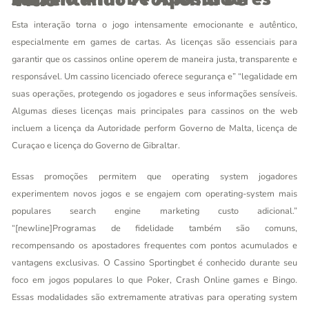
Auxílio Afin De Apostadores Enfrentando Problema De Vício”
Esta interação torna o jogo intensamente emocionante e autêntico,
especialmente em games de cartas. As licenças são essenciais para
garantir que os cassinos online operem de maneira justa, transparente e
responsável. Um cassino licenciado oferece segurança e” “legalidade em
suas operações, protegendo os jogadores e seus informações sensíveis.
Algumas dieses licenças mais principales para cassinos on the web
incluem a licença da Autoridade perform Governo de Malta, licença de
Curaçao e licença do Governo de Gibraltar.
Essas promoções permitem que operating system jogadores
experimentem novos jogos e se engajem com operating-system mais
populares search engine marketing custo adicional.”
“[newline]Programas de fidelidade também são comuns,
recompensando os apostadores frequentes com pontos acumulados e
vantagens exclusivas. O Cassino Sportingbet é conhecido durante seu
foco em jogos populares lo que Poker, Crash Online games e Bingo.
Essas modalidades são extremamente atrativas para operating system