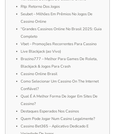
Rtp: Retorno Dos Jogos
Seubet – Milhões Em Prêmios No Jogos De
Cassino Online
“Grandes Cassinos Online No Brasil 2025: Guia
Completo
Vbet – Promoções Recorrentes Para Cassino
Live Blackjack (ao Vivo)
Brazino777 – Melhor Para Games De Roleta,
Blackjack & Jogos Para Crash
Cassino Online Brasil
Como Selecionar Um Cassino On The Internet
Confiável?
Qual É A Melhor Forma De Jogar Em Sites De
Cassino?
Destaques Esperados Nos Casinos
Quem Pode Jogar Num Casino Legalmente?
Cassino Bet365 – Aplicativo Dedicado E
Variedade De Jogos