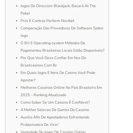
Jogos De Direccion: Blackjack, Bacará At The
Poker
Prós E Contras Perform Novibet
Comparação Das Provedoras De Software Sobre
Jogo
O Brl E Operating-system Métodos De
Pagamentos Brasileiros Locais Estão Disponíveis?
Por Que Você Deve Confiar Em Nos Do
Brasilcasinos Com Br
Em Quais Jogos E Itens De Casino Você Pode
Apostar?
Melhores Cassinos Online No País Brasileiro Em
2025 – Ranking Atualizado
Como Saber Se Um Cassino É Confiável?
A Melhor Selecao De Games De Cassino
Auxílio Afin De Apostadores Enfrentando
Problematica De Vício”
Variedade De Jogos De Cassino Online