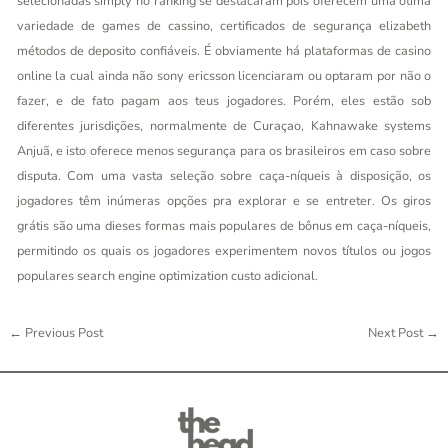
selecionadas simply no ranking se destacaram pois oferecem uma ótima
variedade de games de cassino, certificados de segurança elizabeth
métodos de deposito confiáveis. É obviamente há plataformas de casino
online la cual ainda não sony ericsson licenciaram ou optaram por não o
fazer, e de fato pagam aos teus jogadores. Porém, eles estão sob
diferentes jurisdições, normalmente de Curaçao, Kahnawake systems
Anjuã, e isto oferece menos segurança para os brasileiros em caso sobre
disputa. Com uma vasta seleção sobre caça-níqueis à disposição, os
jogadores têm inúmeras opções pra explorar e se entreter. Os giros
grátis são uma dieses formas mais populares de bônus em caça-níqueis,
permitindo os quais os jogadores experimentem novos títulos ou jogos
populares search engine optimization custo adicional.
←
Previous Post
Next Post
→