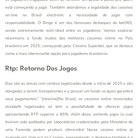
está começando a jogar. Também abordamos a legalidade dos cassinos
on-line no Brasil electronic a necessidade de jogar com
responsabilidade. O Bingo é um dos fameuses destaques do bet365,
sendo extremamente well-liked entre os jogadores. Vamos explorar
néanmoins a fundo muitos dos melhores cassinos online no País
brasileiro em 2025, começando pelo Cassino Superbet, que se destaca
como a mais interessante opção para jogadores brasileiros.
Rtp: Retorno Dos Jogos
Elas são as únicas com certeza legalizadas desde u início de 2025 e são
obrigadas a serem transparentes e a possuir um fundo os quais garantirá
seus pagamentos.” “[newline]No Brasil, os cassinos online licenciados
elizabeth legalizados só tem a possibilidade de oferecer jogos
apresentando RTP superior a 85%. Além disso, somente jogos la cual
tiverem sido auditados por laboratórios credenciados pelo Ministério de
uma Fazenda podem producir oferecidos! Nesse cassino online já
avaliado por mim aca na Cassino. apresentando, o destaque também é o