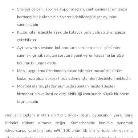
Site ayrıca canlı spor ve eSpor maçları, canlı casinolar empieza
herhangi bir kullanıcının ziyaret edebileceği diğer oyunlar
sunmaktadır.
Kullanıcılar istedikleri şekilde kolayca para yatırabilir empieza
çekebilirler.
Ayrıca web sitesinde, kullanıcılara sorularına hızlı çözümler
sunmak için sık sorulan sorulara yanıt veren kapsamlı bir SSS
bölümü bulunmaktadır.
Mobil uygulama üzerinden yapılan işlemler masaüstü sürüm
kadar hızlı olup, yüksek hızda ödeme işlemleri desteklenmektedir.
Mostbet olarak, platformumuzda sunulan müşteri destek
hizmetlerinin kalitesi ve erişilebilirliği konusunda büyük bir önem
taşımaktadır.
Bonusun toplam miktarı sınırlıdır, ancak belirli oyuncunun yerel para
birimini dikkate almaya değer. Kumarhanede bonusla oynamak
istiyorsanız, yatırılan tutarın% 100’ünün ilk em virtude de yatırma