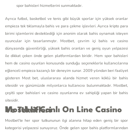
spor bahisleri hizmetlerini sunmaktadır.
Ayrıca futbol, basketbol ve tenis gibi büyük sporlar için yüksek oranlar
empieza tek tıklamayla bahis ve para çekme işlevleri. Ayrıca kripto para
birimi işlemlerini desteklediği için anonim olarak bahis oynamak isteyen
oyuncular için tasarlanmıştır. Mostbet, çevrim içi bahis ve casino
dünyasında güvenilirliği, yüksek bahis oranları ve geniş oyun yelpazesi
ile dikkat çeken önde gelen platformlardan biridir. Hem spor bahisleri
hem de casino oyunları konusunda sunduğu seçeneklerle kullanıcılarına
eğlenceli empieza kazançlı bir deneyim sunar. 2009 yılından beri faaliyet
gösteren Most bet, uluslararası alanda hizmet veren köklü bir bahis
sitesidir ve günümüzde milyonlarca kullanıcısı bulunmaktadır. Mostbet,
çeşitli spor bahisleri ve casino oyunlarına ev sahipliği yapan bir bahis
sitesidir.
Mostbet Canlı On Line Casino Ve Teklifleri
Mostbet’te her spor tutkununun ilgi alanına hitap eden geniş bir spor
kategorisi yelpazesi sunuyoruz. Önde gelen spor bahis platformlarından