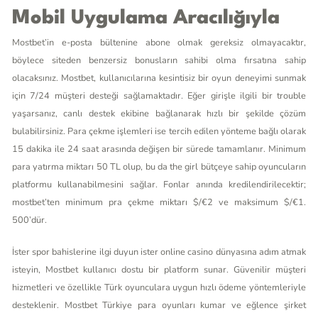
Mobil Uygulama Aracılığıyla
Mostbet’in e-posta bültenine abone olmak gereksiz olmayacaktır,
böylece siteden benzersiz bonusların sahibi olma fırsatına sahip
olacaksınız. Mostbet, kullanıcılarına kesintisiz bir oyun deneyimi sunmak
için 7/24 müşteri desteği sağlamaktadır. Eğer girişle ilgili bir trouble
yaşarsanız, canlı destek ekibine bağlanarak hızlı bir şekilde çözüm
bulabilirsiniz. Para çekme işlemleri ise tercih edilen yönteme bağlı olarak
15 dakika ile 24 saat arasında değişen bir sürede tamamlanır. Minimum
para yatırma miktarı 50 TL olup, bu da the girl bütçeye sahip oyuncuların
platformu kullanabilmesini sağlar. Fonlar anında kredilendirilecektir;
mostbet’ten minimum pra çekme miktarı $/€2 ve maksimum $/€1.
500’dür.
İster spor bahislerine ilgi duyun ister online casino dünyasına adım atmak
isteyin, Mostbet kullanıcı dostu bir platform sunar. Güvenilir müşteri
hizmetleri ve özellikle Türk oyunculara uygun hızlı ödeme yöntemleriyle
desteklenir. Mostbet Türkiye para oyunları kumar ve eğlence şirket