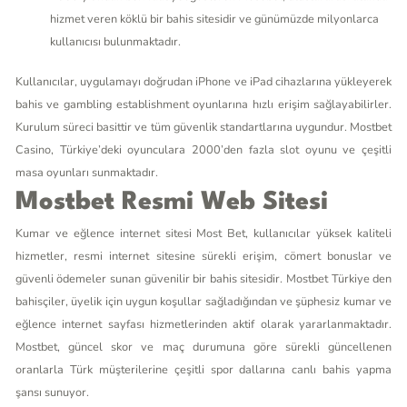
hizmet veren köklü bir bahis sitesidir ve günümüzde milyonlarca
kullanıcısı bulunmaktadır.
Kullanıcılar, uygulamayı doğrudan iPhone ve iPad cihazlarına yükleyerek
bahis ve gambling establishment oyunlarına hızlı erişim sağlayabilirler.
Kurulum süreci basittir ve tüm güvenlik standartlarına uygundur. Mostbet
Casino, Türkiye’deki oyunculara 2000’den fazla slot oyunu ve çeşitli
masa oyunları sunmaktadır.
Mostbet Resmi Web Sitesi
Kumar ve eğlence internet sitesi Most Bet, kullanıcılar yüksek kaliteli
hizmetler, resmi internet sitesine sürekli erişim, cömert bonuslar ve
güvenli ödemeler sunan güvenilir bir bahis sitesidir. Mostbet Türkiye den
bahisçiler, üyelik için uygun koşullar sağladığından ve şüphesiz kumar ve
eğlence internet sayfası hizmetlerinden aktif olarak yararlanmaktadır.
Mostbet, güncel skor ve maç durumuna göre sürekli güncellenen
oranlarla Türk müşterilerine çeşitli spor dallarına canlı bahis yapma
şansı sunuyor.