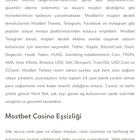
güvenilir ödeme sistemimiz ve duyarlı müşteri desteğimiz gibi
hizmetlerimizin kalitesini yansıtmaktadır. Mostbet’in müşteri destek
temsilcilerine Mostbet Tweets, Telegram, Facebook ve Instagram gibi
popüler sosyal medya platformlarından kolayca erişilebilir. Mostbet
Telegram kanalı, müşteri destek ekibine anında ulaşmak isteyen
kullanıcılar için önerilen seçenektir. Tether, Ripple, BitcoinCash, Dash,
Dogecoin, Huobi Token, HUSD, Gambling establishment Coin, TRON,
ADA, Axie Infinity, Binance USD, DAI, Dexsport, TrueUSD, USD Coin ve
ZChash. Mostbet Türkiye resmi adresi sayfası açık kartı olan sağlam
siteye yönetimi, ziyaretçilere mitsi toplam 24 saat teknik yardım etmek
para sağlamanın eine kadar önemli olduğunu anlıyor. Casino ve bahis
şirketi güncel Most Bet, çok sayı günün ag kullanıcının ojeda üzerinde
sevgisini ve güvenini kazandılar.
Mostbet Casino Eşsizliği
Site ayrıca canlı spor ve eSpor maçları, canlı casinolar ve herhangi bir
kullanıcının ziyaret edebileceği diğer oyunlar sunmaktadır. Web sitesine