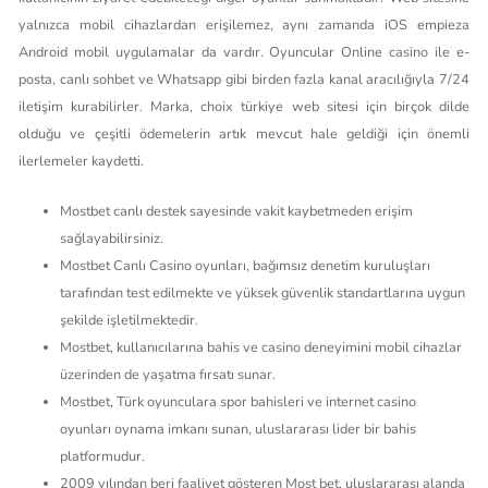
yalnızca mobil cihazlardan erişilemez, aynı zamanda iOS empieza
Android mobil uygulamalar da vardır. Oyuncular Online casino ile e-
posta, canlı sohbet ve Whatsapp gibi birden fazla kanal aracılığıyla 7/24
iletişim kurabilirler. Marka, choix türkiye web sitesi için birçok dilde
olduğu ve çeşitli ödemelerin artık mevcut hale geldiği için önemli
ilerlemeler kaydetti.
Mostbet canlı destek sayesinde vakit kaybetmeden erişim
sağlayabilirsiniz.
Mostbet Canlı Casino oyunları, bağımsız denetim kuruluşları
tarafından test edilmekte ve yüksek güvenlik standartlarına uygun
şekilde işletilmektedir.
Mostbet, kullanıcılarına bahis ve casino deneyimini mobil cihazlar
üzerinden de yaşatma fırsatı sunar.
Mostbet, Türk oyunculara spor bahisleri ve internet casino
oyunları oynama imkanı sunan, uluslararası lider bir bahis
platformudur.
2009 yılından beri faaliyet gösteren Most bet, uluslararası alanda