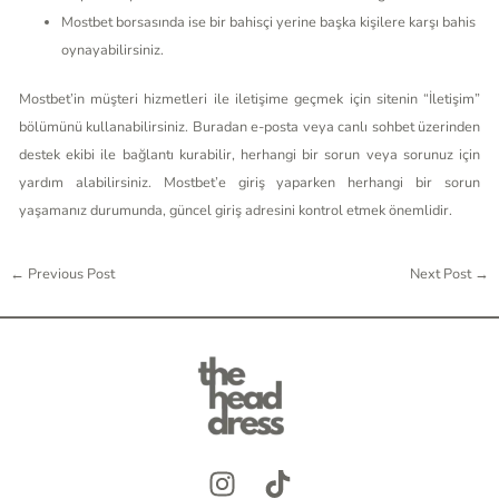
Mostbet borsasında ise bir bahisçi yerine başka kişilere karşı bahis
oynayabilirsiniz.
Mostbet’in müşteri hizmetleri ile iletişime geçmek için sitenin “İletişim”
bölümünü kullanabilirsiniz. Buradan e-posta veya canlı sohbet üzerinden
destek ekibi ile bağlantı kurabilir, herhangi bir sorun veya sorunuz için
yardım alabilirsiniz. Mostbet’e giriş yaparken herhangi bir sorun
yaşamanız durumunda, güncel giriş adresini kontrol etmek önemlidir.
←
Previous Post
Next Post
→