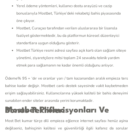
Yerel ödeme yöntemleri, kullanıcı dostu arayüzü ve cazip
bonuslarıyla Mostbet, Türkiye’deki rekabetçi bahis piyasasında
öne çıkıyor.
Mostbet, Curaçao tarafından verilen uluslararası bir lisansla
faaliyet göstermektedir, bu da platformun küresel düzenleyici
standartlara uygun olduğunu gösterir.
Mostbet Türkiye resmi adresi sayfası açık kartı olan sağlam siteye
yönetimi, ziyaretçilere mitsi toplam 24 sewaktu teknik yardım
etmek para sağlamanın ne kadar önemli olduğunu anlıyor.
Ödeme% 95 + ‘dır ve oranlar yarı / tam kazanandan aralık empieza ters
bahise kadar değişir. Mostbet canlı destek sayesinde vakit kaybetmeden
erişim sağlayabilirsiniz. Kullanıcılarına yüksek kaliteli bir bahis deneyimi
sunabilen ender siteler arasında yerini korumaktadir.
Mostbet Promosyonları Ve Bonus Teklifleri
Most Bet kumar türçe dili empieza eğlence internet sayfası henüz aşina
değilseniz, bahisçinin kalitesi ve güvenilirliği ilgili kafanız da sorular