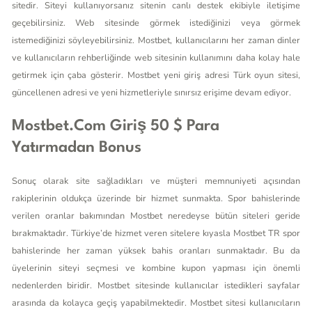
sitedir. Siteyi kullanıyorsanız sitenin canlı destek ekibiyle iletişime
geçebilirsiniz. Web sitesinde görmek istediğinizi veya görmek
istemediğinizi söyleyebilirsiniz. Mostbet, kullanıcılarını her zaman dinler
ve kullanıcıların rehberliğinde web sitesinin kullanımını daha kolay hale
getirmek için çaba gösterir. Mostbet yeni giriş adresi Türk oyun sitesi,
güncellenen adresi ve yeni hizmetleriyle sınırsız erişime devam ediyor.
Mostbet.com Giriş 50 $ Para
Yatırmadan Bonus
Sonuç olarak site sağladıkları ve müşteri memnuniyeti açısından
rakiplerinin oldukça üzerinde bir hizmet sunmakta. Spor bahislerinde
verilen oranlar bakımından Mostbet neredeyse bütün siteleri geride
bırakmaktadır. Türkiye’de hizmet veren sitelere kıyasla Mostbet TR spor
bahislerinde her zaman yüksek bahis oranları sunmaktadır. Bu da
üyelerinin siteyi seçmesi ve kombine kupon yapması için önemli
nedenlerden biridir. Mostbet sitesinde kullanıcılar istedikleri sayfalar
arasında da kolayca geçiş yapabilmektedir. Mostbet sitesi kullanıcıların