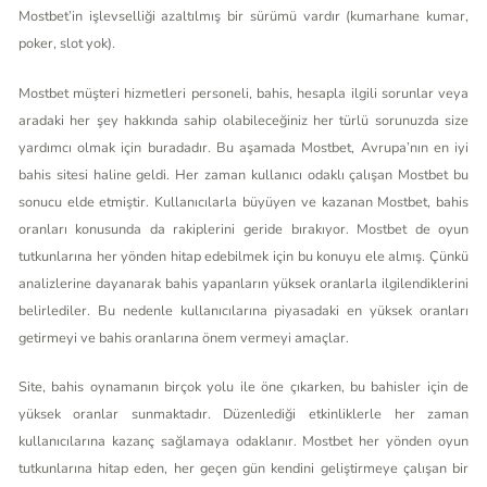
Mostbet’in işlevselliği azaltılmış bir sürümü vardır (kumarhane kumar,
poker, slot yok).
Mostbet müşteri hizmetleri personeli, bahis, hesapla ilgili sorunlar veya
aradaki her şey hakkında sahip olabileceğiniz her türlü sorunuzda size
yardımcı olmak için buradadır. Bu aşamada Mostbet, Avrupa’nın en iyi
bahis sitesi haline geldi. Her zaman kullanıcı odaklı çalışan Mostbet bu
sonucu elde etmiştir. Kullanıcılarla büyüyen ve kazanan Mostbet, bahis
oranları konusunda da rakiplerini geride bırakıyor. Mostbet de oyun
tutkunlarına her yönden hitap edebilmek için bu konuyu ele almış. Çünkü
analizlerine dayanarak bahis yapanların yüksek oranlarla ilgilendiklerini
belirlediler. Bu nedenle kullanıcılarına piyasadaki en yüksek oranları
getirmeyi ve bahis oranlarına önem vermeyi amaçlar.
Site, bahis oynamanın birçok yolu ile öne çıkarken, bu bahisler için de
yüksek oranlar sunmaktadır. Düzenlediği etkinliklerle her zaman
kullanıcılarına kazanç sağlamaya odaklanır. Mostbet her yönden oyun
tutkunlarına hitap eden, her geçen gün kendini geliştirmeye çalışan bir