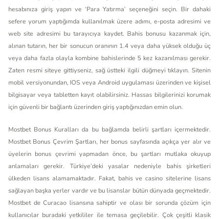
hesabınıza giriş yapın ve ‘Para Yatırma’ seçeneğini seçin. Bir dahaki
sefere yorum yaptığımda kullanılmak üzere adımı, e-posta adresimi ve
web site adresimi bu tarayıcıya kaydet. Bahis bonusu kazanmak için,
alınan tutarın, her bir sonucun oranının 1.4 veya daha yüksek olduğu üç
veya daha fazla olayla kombine bahislerinde 5 kez kazanılması gerekir.
Zaten resmi siteye gittiyseniz, sağ üstteki ilgili düğmeyi tıklayın. Sitenin
mobil versiyonundan, IOS veya Android uygulaması üzerinden ve kişisel
bilgisayar veya tabletten kayıt olabilirsiniz. Hassas bilgilerinizi korumak
için güvenli bir bağlantı üzerinden giriş yaptığınızdan emin olun.
Mostbet Bonus Kuralları da bu bağlamda belirli şartları içermektedir.
Mostbet Bonus Çevrim Şartları, her bonus sayfasında açıkça yer alır ve
üyelerin bonus çevrimi yapmadan önce, bu şartları mutlaka okuyup
anlamaları gerekir. Türkiye’deki yasalar nedeniyle bahis şirketleri
ülkeden lisans alamamaktadır. Fakat, bahis ve casino sitelerine lisans
sağlayan başka yerler vardır ve bu lisanslar bütün dünyada geçmektedir.
Mostbet de Curacao lisansına sahiptir ve olası bir sorunda çözüm için
kullanıcılar buradaki yetkililer ile temasa geçilebilir. Çok çeşitli klasik