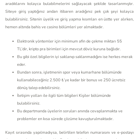
aradıklarını kolayca bulabilmelerini sağlayacak şekilde tasarlanmıştır.
Siteye giriş yaptığınız andan itibaren aradığınız pek çok şeyi kolayca
bulabilirsiniz. Sitenin üyelik ve giriş yapma kısımları en üstte yer alırken,
hemen altında bahis ve casino bölümleri yer almaktadır.
Elektronik yöntemler için minimum afin de çekme miktarı 55
TL’dir, kripto pra birimleri için mevcut döviz kuruna bağlıdır.
Bu gibi özel bilgilerin iyi saklanıp saklanmadığını ise herkes merak
eder.
Bundan sonra, işletmenin spor veya kumarhane bölümünde
kullanabileceğiniz 2.500 ₺’ye kadar bir bonus ve 250 ücretsiz
dönüş talep edebilirsiniz.
İletişim yolları ile ilgili tüm bilgileri Kişiler bölümünde
bulabilirsiniz.
Bu departmanda üyelerin soruları anında cevaplanmakta ve
problemler en kısa sürede çözüme kavuşturulmaktadır.
Kayıt sırasında yapılmadıysa, belirtilen telefon numarasını ve e-postayı