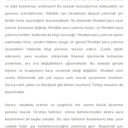
ve ödül kazanmayı unutmayın! Bu sayede kazançlarınızı katlayabilir ve
şansınızı artırabilirsiniz. Sitedeki üye hesabınıza depozit yatırmak için
birden fazla seçeneğiniz bulunmaktadır. Bu bölümde Mostbet para nasıl
yatırılır konusuna değinip, Mostbet para yatırma hızları ve Mostbet para
yatırma limitleri hakkında da bilgi vereceğiz. Mostbet para yatırma işlemi
yapmadan önce, yardım hattına ulaşıp, en güncel Mostbet para yatırma
seçenekleri hakkında bilgi almanızı tavsiye ederiz. Çünkü takdir
ederseniz, şans oyunları sitelerinde finansal işlemlerde kullanılan
yöntemler, ara sıra değişikliklere uğramaktadır. Bu sebeple gerçek
kişilere ve krupiyelere karşı oynamak isteği doğabilir. Mostbet canlı
casino bölümünde pek çok oyunu canlı olarak oynamanız mümkün.
Ayrıca rulet, poker ve blackjack gibi bilinen oyunların Türkçe masaları da
bulunmakta.
Ayrıca, rekabetçi oranlar ve çizgilerle, her zaman büyük kazanma
şansınız olacak. Ücretsiz bahisler, online bahislerinizden ekstra para
kazanmanın bir başka yoludur. Bu, bazı bahisleri kaybetseniz bile, uzun
vadede hiçbir şey kaybetmeyeceğiniz anlamına gelir. Başlamak için,