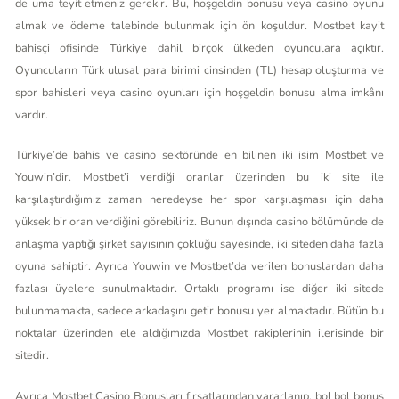
de uma teyit etmeniz gerekir. Bu, hoşgeldin bonusu veya casino oyunu
almak ve ödeme talebinde bulunmak için ön koşuldur. Mostbet kayit
bahisçi ofisinde Türkiye dahil birçok ülkeden oyunculara açıktır.
Oyuncuların Türk ulusal para birimi cinsinden (TL) hesap oluşturma ve
spor bahisleri veya casino oyunları için hoşgeldin bonusu alma imkânı
vardır.
Türkiye’de bahis ve casino sektöründe en bilinen iki isim Mostbet ve
Youwin’dir. Mostbet’i verdiği oranlar üzerinden bu iki site ile
karşılaştırdığımız zaman neredeyse her spor karşılaşması için daha
yüksek bir oran verdiğini görebiliriz. Bunun dışında casino bölümünde de
anlaşma yaptığı şirket sayısının çokluğu sayesinde, iki siteden daha fazla
oyuna sahiptir. Ayrıca Youwin ve Mostbet’da verilen bonuslardan daha
fazlası üyelere sunulmaktadır. Ortaklı programı ise diğer iki sitede
bulunmamakta, sadece arkadaşını getir bonusu yer almaktadır. Bütün bu
noktalar üzerinden ele aldığımızda Mostbet rakiplerinin ilerisinde bir
sitedir.
Ayrıca Mostbet Casino Bonusları fırsatlarından yararlanıp, bol bol bonus