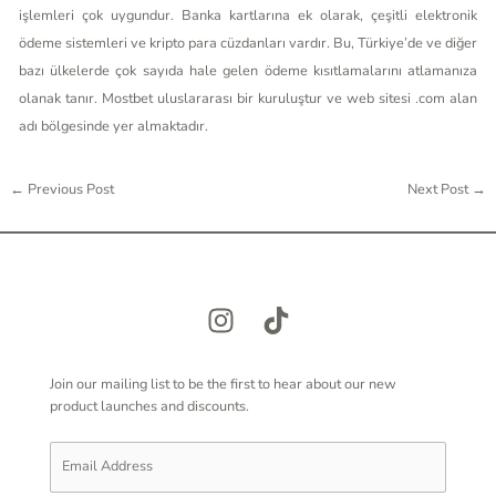
işlemleri çok uygundur. Banka kartlarına ek olarak, çeşitli elektronik
ödeme sistemleri ve kripto para cüzdanları vardır. Bu, Türkiye’de ve diğer
bazı ülkelerde çok sayıda hale gelen ödeme kısıtlamalarını atlamanıza
olanak tanır. Mostbet uluslararası bir kuruluştur ve web sitesi .com alan
adı bölgesinde yer almaktadır.
←
Previous Post
Next Post
→
Join our mailing list to be the first to hear about our new
product launches and discounts.