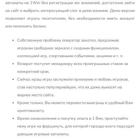
автоматы на 1Win без регистрации же вложений, достаточно зайти
на сайт и выбрать интересующий слот в демо-режиме. Демо-версии
позволяют играть посетителям, без необходимости иметь аккаунт
или пополнять баланс.
Собственную проблему оператор захотел, предложив
игрокам свободное зеркало с сходным функционалом,
коллекцией игр, спортивными событиями, акциями и т. л.
Возврат поступит менаджеру всех проигрышных ставок за
конкретной срок.
Сейчас краш игры заслужили признание и любовь игроков,
став настолько популярнейших, что их даже выносят на
видное место сайта.
Кроме только, Вы можете перевести выигрыш в удобный Вам
криптовалюту.
Время ознакомления и покупку опыта в 1 Вин, приступайте
нему игре на фарцануть, для которой гораздо всего подходят
дающие игровые автоматы.