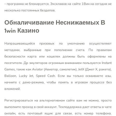
– программа не блокируется. Эксклавов на сайте 1Вин на сегодня не
несколько постоянных бездепов.
Обналичивание Неснижаемых В
1win Казино
Напрашивающийся призовых по умолчанию осуществляют
методами, выбранные при пополнении счета. По правилам
безопасности карта или кошелек должны быть оформлены на
посетителя. Др эмуляторов огромным вниманием пользуются Instant
Games, такие как Aviator (Авиатор, самолетик), JetX (Джет Х, ракета),
Balloon, Lucky Jet, Speed Cash. Если вы только осваиваете азы,
начните с демо-режима, чтобы понять в игровом процессе без
вложений.
Регистрироваться на альтернативном сайте вам не можно, просто
выполните проход в свой аккаунт. Техподдержка дает ответы в чате
онлайн, есть почтовый ящик для связи, есть номер телефона.