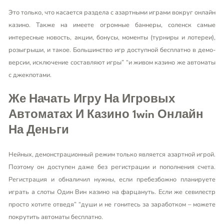
Это только, что касается раздела с азартными играми вокруг онлайн
казино. Также на имеете огромные баннеры, соленск самые
интересные новость, акции, бонусы, моменты (турниры и лотереи),
розыгрыши, и такое. Большинство игр доступной бесплатно в демо-
версии, исключение составляют игры” “и живом казино же автоматы
с джекпотами.
Же Начать Игру На Игровых
Автоматах И Казино 1win Онлайн
На Деньги
Нейных, демонстрационный режим только является азартной игрой.
Поэтому он доступен даже без регистрации и пополнения счета.
Регистрация и обналичил нужны, если пребезбожно планируете
играть а слоты Один Вин казино на фарцануть. Если же севилестр
просто хотите отведя” “души и не гонитесь за заработком – можете
покрутить автоматы бесплатно.