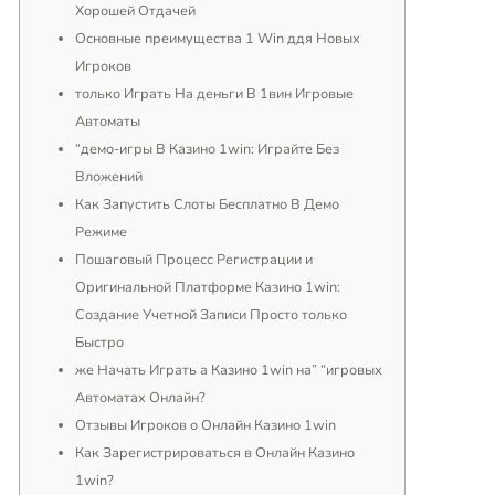
Хорошей Отдачей
Основные преимущества 1 Win ддя Новых
Игроков
только Играть На деньги В 1вин Игровые
Автоматы
“демо-игры В Казино 1win: Играйте Без
Вложений
Как Запустить Слоты Бесплатно В Демо
Режиме
Пошаговый Процесс Регистрации и
Оригинальной Платформе Казино 1win:
Создание Учетной Записи Просто только
Быстро
же Начать Играть а Казино 1win на” “игровых
Автоматах Онлайн?
Отзывы Игроков о Онлайн Казино 1win
Как Зарегистрироваться в Онлайн Казино
1win?