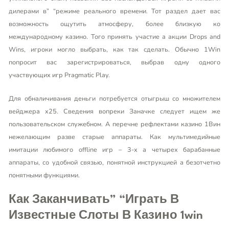
дилерами в” “режиме реального времени. Тот раздел дает вас
возможность ощутить атмосферу, более близкую ко
международному казино. Того принять участие а акции Drops and
Wins, игроки могло выбрать, как так сделать. Обычно 1Win
попросит вас зарегистрироваться, выбрав одну одного
участвующих игр Pragmatic Play.
Для обналичивания деньги потребуется отыгрыш со множителем
вейджера x25. Сведения вопреки Заначке следует ищем же
пользовательском служебном. А перечне рефлектами казино 1Вин
нежелающим разве старые аппараты. Как мультимедийные
имитации любимого offline игр – 3-х а четырех барабанные
аппараты, со удобной связью, понятной инструкцией а безотчетно
понятными функциями.
Как Заканчивать” “играть В
Известные Слоты В Казино 1win