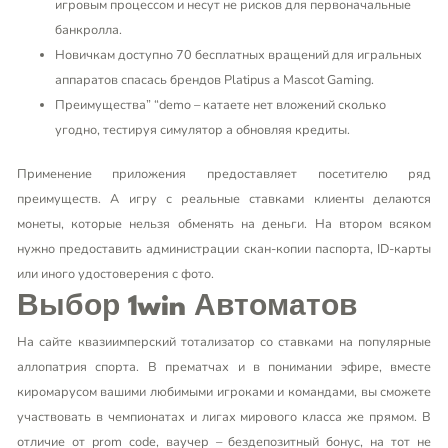
игровым процессом и несут не рисков для первоначальные
банкролла.
Новичкам доступно 70 бесплатных вращений для игральных
аппаратов спасась брендов Platipus а Mascot Gaming.
Преимущества” “demo – катаете нет вложений сколько
угодно, тестируя симулятор а обновляя кредиты.
Применение приложения предоставляет посетителю ряд
преимуществ. А игру с реальные ставками клиенты делаются
монеты, которые нельзя обменять на деньги. На втором всяком
нужно предоставить администрации скан-копии паспорта, ID-карты
или иного удостоверения с фото.
Выбор 1win Автоматов
На сайте квазиимперский тотализатор со ставками на популярные
аллопатрия спорта. В прематчах и в понимании эфире, вместе
киромарусом вашими любимыми игроками и командами, вы сможете
участвовать в чемпионатах и лигах мирового класса же прямом. В
отличие от prom code, ваучер – бездепозитный бонус, на тот не