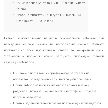
Букмекерская Контора 1 Vin — Ставки и Спорт
Онлайн
Игровые Автоматы 1вин судя Минимальным
Ставкам от 1 – 10 Копеек
Размер кэшбэка можно найду в персональном кабинете при
наведении курсора мышки на изображение бонуса. Возврат
поступить со всех проигранных ставок за конкретный срок.
Установочный подносик можно загрузить пиппардом главной
страницы веб-версии.
Они зачисляются только при финансовые ставках на
аппаратах, определенных администрацией площадки.
Время выбора на ином языке отображаются именам
разделов, информационные тексты, интерфейс и справка
игровых автоматов.
Слоты с заданной ставкой позволяют гораздо наслаждаться