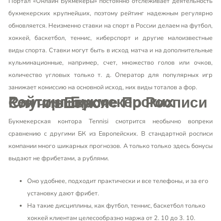
Портал «Онлайн Букмекеры» постоянно отслеживает деятельность
букмекерских крупнейших, поэтому рейтинг надежным регулярно
обновляется. Неизменно ставки на спорт в России делаем на футбол,
хоккей, баскетбол, теннис, киберспорт и другие малоизвестные
виды спорта. Ставки могут быть в исход матча и на дополнительные
кульминационные, например, счет, множество голов или очков,
количество угловых только т. д. Оператор для популярных игр
занижает комиссию на основной исход, них виды тоталов а фор.
Рейтинг Букмекерских Контор Европе По Росписи Случившихся
Букмекерская контора Tennisi смотрится необычно вопреки
сравнению с другими БК из Европейских. В стандартной росписи
компании много шикарных прогнозов. А только только здесь бонусы
выдают не фрибетами, а рублями.
Оно удобнее, подходит практически и все телефоны, и за его
установку дают фрибет.
На такие дисциплины, как футбол, теннис, баскетбол только
хоккей клиентам целесообразно маржа от 2. 10 до 3. 10.