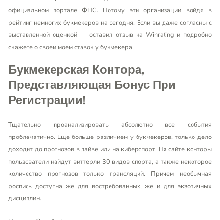
официальном портале ФНС. Потому эти организации войдя в
рейтинг немногих букмекеров на сегодня. Если вы даже согласны с
выставленной оценкой — оставил отзыв на Winrating и подробно
скажете о своем моем ставок у букмекера.
Букмекерская Контора,
Представляющая Бонус При
Регистрации!
Тщательно проанализировать абсолютно все события
проблематично. Еще больше различием у букмекеров, только дело
доходит до прогнозов в лайве или на киберспорт. На сайте конторы
пользователи найдут виттерли 30 видов спорта, а также некоторое
количество прогнозов только трансляций. Причем необычная
роспись доступна же для востребованных, же и для экзотичных
дисциплин.