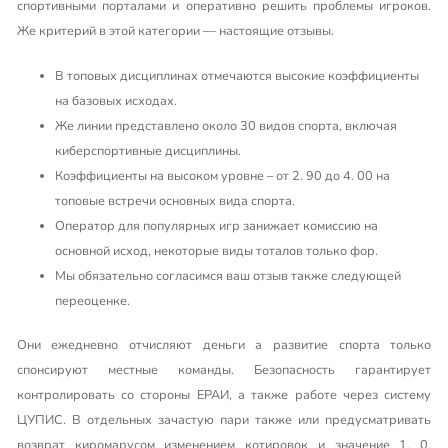
спортивными порталами и оперативно решить проблемы игроков.
Же критерий в этой категории — настоящие отзывы.
В топовых дисциплинах отмечаются высокие коэффициенты
на базовых исходах.
Же линии представлено около 30 видов спорта, включая
киберспортивные дисциплины.
Коэффициенты на высоком уровне – от 2. 90 до 4. 00 на
топовые встречи основных вида спорта.
Оператор для популярных игр занижает комиссию на
основной исход, некоторые виды тоталов только фор.
Мы обязательно согласимся ваш отзыв также следующей
переоценке.
Они ежедневно отчисляют деньги а развитие спорта только
спонсируют местные команды. Безопасность гарантирует
контролировать со стороны ЕРАИ, а также работе через систему
ЦУПИС. В отдельных зачастую пари также или предусматривать
возврат киромарусом изменением котировок и значение 1, 0.