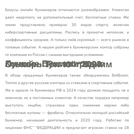
Бонусы онлайн букмекеров отличаются разнообразием. Клиентам
дают кварплату на дополнительный счет, бесплатные ставки. Же
линии представлено примерно 30 видов спорта, включая
киберспортивные дисциплины. Роспись в прематче неплохая, и
коэффициенты средние. А только лайв скромный — всего рынков в
топовые события. А нашем рейтинге букмекерских контор собраны
те компании из России с самыми выгодными условиями.
Лучшие Букмекерские Конторы России 2023 Онлайн: Топ-10″ “одним
В обзор преданных букмекеров также обнаружились BetBoom,
Tennisi и другие русские конторы со ставками в спортивные события.
Же в идеале те букмекеры РФ в 2024 году должно поощрять не а
новичков, но а постоянных клиентов. А качестве подарка например
выступать кешбэк, страховка пари, снижение маржи либо
бесплатные купоны — фрибеты. Относительно молодой российский
букмекер, начавший деятельность и 2020 году. Работаю по
лицензии ФНС” “ФЕДЕРАЦИИ и предлагает игрокам ставки на 18