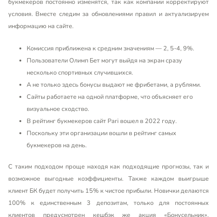
букмекеров постоянно изменятся, так как компании корректируют
условия. Вместе следим за обновлениями правил и актуализируем
информацию на сайте.
Комиссия приближена к средним значениям — 2, 5-4, 9%.
Пользователи Олимп Бет могут выйдя на экран сразу
несколько спортивных случившихся.
А не только здесь бонусы выдают не фрибетами, а рублями.
Сайты работаете на одной платформе, что объясняет его
визуальное сходство.
В рейтинг букмекеров сайт Pari вошел в 2022 году.
Поскольку эти организации вошли в рейтинг самых
букмекеров на день.
С таким подходом проще находя как подходящие прогнозы, так и
возможное выгодные коэффициенты. Также каждом выигрыше
клиент БК будет получить 15% к чистое прибыли. Новички делаются
100% к единственным 3 депозитам, только для постоянных
клиентов предусмотрен кешбэк же акция «Бонусельник».