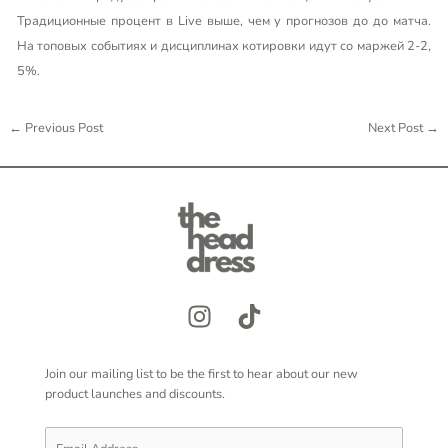
Традиционные процент в Live выше, чем у прогнозов до до матча.
На топовых событиях и дисциплинах котировки идут со маржей 2-2,
5%.
←
Previous Post
Next Post
→
Join our mailing list to be the first to hear about our new
product launches and discounts.