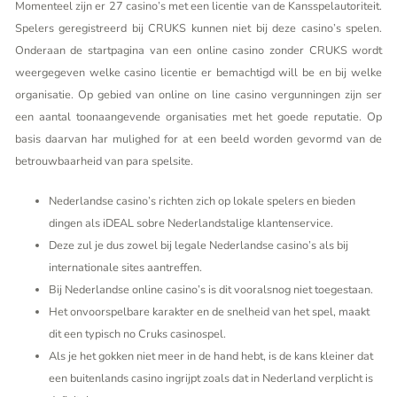
Momenteel zijn er 27 casino’s met een licentie van de Kansspelautoriteit.
Spelers geregistreerd bij CRUKS kunnen niet bij deze casino’s spelen.
Onderaan de startpagina van een online casino zonder CRUKS wordt
weergegeven welke casino licentie er bemachtigd will be en bij welke
organisatie. Op gebied van online on line casino vergunningen zijn ser
een aantal toonaangevende organisaties met het goede reputatie. Op
basis daarvan har mulighed for at een beeld worden gevormd van de
betrouwbaarheid van para spelsite.
Nederlandse casino’s richten zich op lokale spelers en bieden
dingen als iDEAL sobre Nederlandstalige klantenservice.
Deze zul je dus zowel bij legale Nederlandse casino’s als bij
internationale sites aantreffen.
Bij Nederlandse online casino’s is dit vooralsnog niet toegestaan.
Het onvoorspelbare karakter en de snelheid van het spel, maakt
dit een typisch no Cruks casinospel.
Als je het gokken niet meer in de hand hebt, is de kans kleiner dat
een buitenlands casino ingrijpt zoals dat in Nederland verplicht is