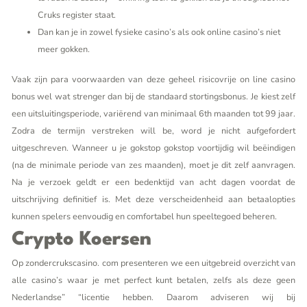
Cruks register staat.
Dan kan je in zowel fysieke casino’s als ook online casino’s niet
meer gokken.
Vaak zijn para voorwaarden van deze geheel risicovrije on line casino
bonus wel wat strenger dan bij de standaard stortingsbonus. Je kiest zelf
een uitsluitingsperiode, variërend van minimaal 6th maanden tot 99 jaar.
Zodra de termijn verstreken will be, word je nicht aufgefordert
uitgeschreven. Wanneer u je gokstop gokstop voortijdig wil beëindigen
(na de minimale periode van zes maanden), moet je dit zelf aanvragen.
Na je verzoek geldt er een bedenktijd van acht dagen voordat de
uitschrijving definitief is. Met deze verscheidenheid aan betaalopties
kunnen spelers eenvoudig en comfortabel hun speeltegoed beheren.
Crypto Koersen
Op zondercrukscasino. com presenteren we een uitgebreid overzicht van
alle casino’s waar je met perfect kunt betalen, zelfs als deze geen
Nederlandse” “licentie hebben. Daarom adviseren wij bij