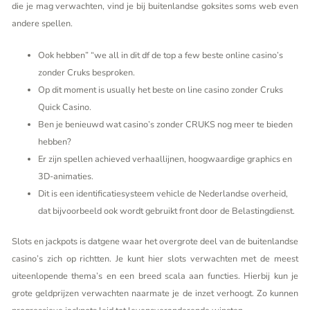
die je mag verwachten, vind je bij buitenlandse goksites soms web even
andere spellen.
Ook hebben” “we all in dit df de top a few beste online casino’s
zonder Cruks besproken.
Op dit moment is usually het beste on line casino zonder Cruks
Quick Casino.
Ben je benieuwd wat casino’s zonder CRUKS nog meer te bieden
hebben?
Er zijn spellen achieved verhaallijnen, hoogwaardige graphics en
3D-animaties.
Dit is een identificatiesysteem vehicle de Nederlandse overheid,
dat bijvoorbeeld ook wordt gebruikt front door de Belastingdienst.
Slots en jackpots is datgene waar het overgrote deel van de buitenlandse
casino’s zich op richtten. Je kunt hier slots verwachten met de meest
uiteenlopende thema’s en een breed scala aan functies. Hierbij kun je
grote geldprijzen verwachten naarmate je de inzet verhoogt. Zo kunnen