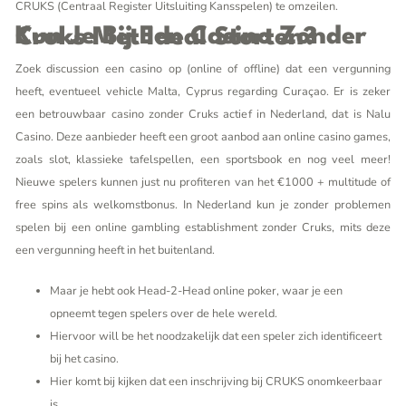
CRUKS (Centraal Register Uitsluiting Kansspelen) te omzeilen.
Kun Je Bij Een Casino Zonder Cruks Met Ideal Storten?
Zoek discussion een casino op (online of offline) dat een vergunning
heeft, eventueel vehicle Malta, Cyprus regarding Curaçao. Er is zeker
een betrouwbaar casino zonder Cruks actief in Nederland, dat is Nalu
Casino. Deze aanbieder heeft een groot aanbod aan online casino games,
zoals slot, klassieke tafelspellen, een sportsbook en nog veel meer!
Nieuwe spelers kunnen just nu profiteren van het €1000 + multitude of
free spins als welkomstbonus. In Nederland kun je zonder problemen
spelen bij een online gambling establishment zonder Cruks, mits deze
een vergunning heeft in het buitenland.
Maar je hebt ook Head-2-Head online poker, waar je een
opneemt tegen spelers over de hele wereld.
Hiervoor will be het noodzakelijk dat een speler zich identificeert
bij het casino.
Hier komt bij kijken dat een inschrijving bij CRUKS onomkeerbaar
is.