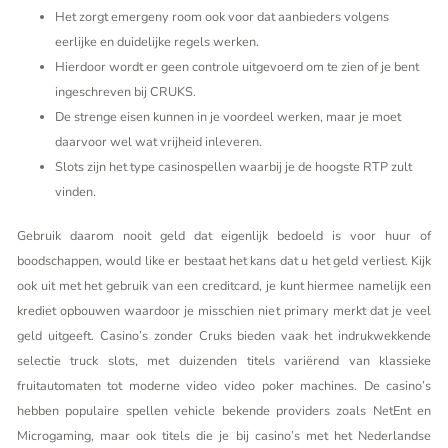
Het zorgt emergeny room ook voor dat aanbieders volgens
eerlijke en duidelijke regels werken.
Hierdoor wordt er geen controle uitgevoerd om te zien of je bent
ingeschreven bij CRUKS.
De strenge eisen kunnen in je voordeel werken, maar je moet
daarvoor wel wat vrijheid inleveren.
Slots zijn het type casinospellen waarbij je de hoogste RTP zult
vinden.
Gebruik daarom nooit geld dat eigenlijk bedoeld is voor huur of
boodschappen, would like er bestaat het kans dat u het geld verliest. Kijk
ook uit met het gebruik van een creditcard, je kunt hiermee namelijk een
krediet opbouwen waardoor je misschien niet primary merkt dat je veel
geld uitgeeft. Casino’s zonder Cruks bieden vaak het indrukwekkende
selectie truck slots, met duizenden titels variërend van klassieke
fruitautomaten tot moderne video video poker machines. De casino’s
hebben populaire spellen vehicle bekende providers zoals NetEnt en
Microgaming, maar ook titels die je bij casino’s met het Nederlandse