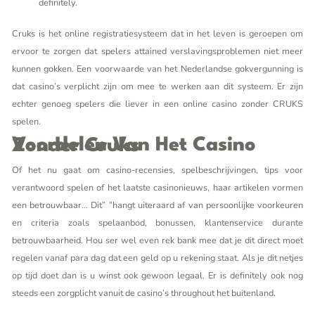
definitely.
Cruks is het online registratiesysteem dat in het leven is geroepen om
ervoor te zorgen dat spelers attained verslavingsproblemen niet meer
kunnen gokken. Een voorwaarde van het Nederlandse gokvergunning is
dat casino’s verplicht zijn om mee te werken aan dit systeem. Er zijn
echter genoeg spelers die liever in een online casino zonder CRUKS
spelen.
Voordelen Van Het Casino Zonder Cruks
Of het nu gaat om casino-recensies, spelbeschrijvingen, tips voor
verantwoord spelen of het laatste casinonieuws, haar artikelen vormen
een betrouwbaar… Dit” “hangt uiteraard af van persoonlijke voorkeuren
en criteria zoals spelaanbod, bonussen, klantenservice durante
betrouwbaarheid. Hou ser wel even rek bank mee dat je dit direct moet
regelen vanaf para dag dat een geld op u rekening staat. Als je dit netjes
op tijd doet dan is u winst ook gewoon legaal. Er is definitely ook nog
steeds een zorgplicht vanuit de casino’s throughout het buitenland.