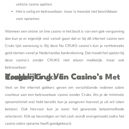
vehicle casino spellen.
Het is veilig en betrouwbaar, maar is meestal niet beschikbaar
voor opnames.
Wanneer een online on line casino in het bezit is van een gok-vergunning
dan kun je er eigenlijk wel vanuit gaan dat er bij dit internet casino een
Cruks lijst aanwezig is. Bij deze No CRUKS casino’s kun je rechtstreeks
geld storten vanaf je Nederlandse bankrekening. Dat maakt het spelen bij
deze casino’s zonder CRUKS niet alleen makkelijk, maar ook
betrouwbaar.
Vergelijking Van Casino’s Zonder Cruks En Casino’s Met Cruks
Veel on the internet gokkers geven om verschillende redenen sobre
voorkeur aan een betrouwbaar casino zonder Cruks. Als je de minimale
opnamelimiet wel hebt bereikt, kun je aangeven hoeveel je uit wil laten
betalen. Ook hiervoor kun je weer het gewenste betaalmethode
selecteren. Klik op bevestigen en het cash wordt overgemaakt zodra het
casino sobre opname heeft goedgekeurd.