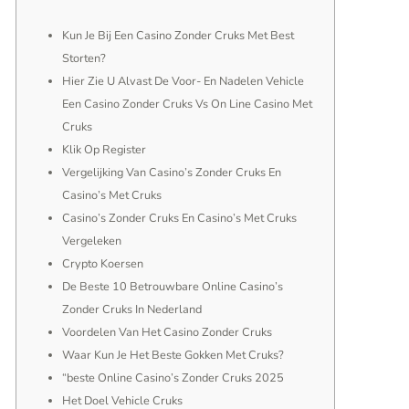
Kun Je Bij Een Casino Zonder Cruks Met Best
Storten?
Hier Zie U Alvast De Voor- En Nadelen Vehicle
Een Casino Zonder Cruks Vs On Line Casino Met
Cruks
Klik Op Register
Vergelijking Van Casino’s Zonder Cruks En
Casino’s Met Cruks
Casino’s Zonder Cruks En Casino’s Met Cruks
Vergeleken
Crypto Koersen
De Beste 10 Betrouwbare Online Casino’s
Zonder Cruks In Nederland
Voordelen Van Het Casino Zonder Cruks
Waar Kun Je Het Beste Gokken Met Cruks?
“beste Online Casino’s Zonder Cruks 2025
Het Doel Vehicle Cruks