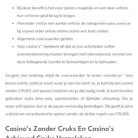
Bij deze benefit is het voor spelers mogelijk om een deel vehicle
hun verloren geld terug te krijgen.
Hieronder vind je een aantal vehicle de categorieën pass away je
bij vrijwel ieder online online casino wel kunt vinden.
Algemene voorwaarden gelden.
Voor casino’s” “betekent dit dat ze hun activiteiten within
overeenstemming moeten brengen met internationale normen om
deze felbegeerde licentie te bemachtigen en te behouden.
Vergeet niet omkring altijd de voorwaarden te lezen voordat je” “een
bonus claimt, zodat je weet waar je aan toe bent. Ja, je kunt bij een casino
zonder CRUKS zelf pauzes instellen als je dat nodig vindt. Je kunt functies
gebruiken zoals time-outs, speellimieten of tijdelijke uitsluiting. Als je
weer wilt spelen, kun je de pauze eenvoudig beëindigen. Dit geeft je para
vrijheid om verantwoord te spelen zonder de strikte regels van CRUKS.
Casino’s Zonder Cruks En Casino’s