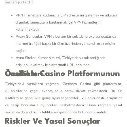
bazıları şunlardır:
VPN Hizmetleri: Kullanıcılar, IP adreslerini gizlemek ve ülkeleri
dışındaki sunuculara bağlanmak için VPN hizmetlerini
kullanmaktadır.
Proxy Sunucular: VPN’e benzer bir şekilde, proxy sunucular da
internet trafiğini başka bir ülke üzerinden yönlendirerek erişim
sağlar.
Ayna Siteler: Kumar siteleri, Türkiye’de yasaklandığında
erişilebilir kalmak için alternatif URL’ler sunar.
Casibom Casino Platformunun Özellikleri
Türkiye’deki yasaklara rağmen, Casibom Casino gibi platformlar,
kullanıcılarına çeşitli avantajlar sunarak dikkat çekmektedir. Bu tür
platformlar genellikle geniş oyun seçenekleri, kullanıcı dostu arayüzler
ve cazip bonuslarla oyuncuları cezbetmektedir. Buna rağmen, yasal
riskler ve dolandırıcılık tehlikeleri göz önünde bulundurulmalıdır.
Riskler Ve Yasal Sonuçlar