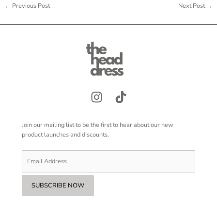
←
Previous Post
Next Post
→
Join our mailing list to be the first to hear about our new
product launches and discounts.