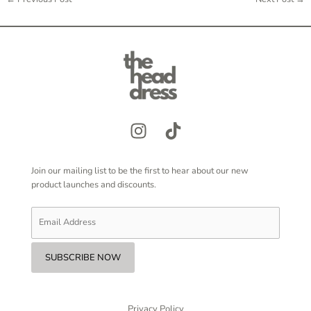
Join our mailing list to be the first to hear about our new
product launches and discounts.
Privacy Policy