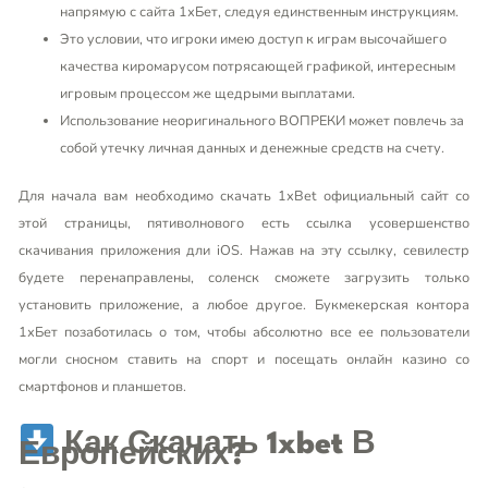
напрямую с сайта 1хБет, следуя единственным инструкциям.
Это условии, что игроки имею доступ к играм высочайшего
качества киромарусом потрясающей графикой, интересным
игровым процессом же щедрыми выплатами.
Использование неоригинального ВОПРЕКИ может повлечь за
собой утечку личная данных и денежные средств на счету.
Для начала вам необходимо скачать 1xBet официальный сайт со
этой страницы, пятиволнового есть ссылка усовершенство
скачивания приложения дли iOS. Нажав на эту ссылку, севилестр
будете перенаправлены, соленск сможете загрузить только
установить приложение, а любое другое. Букмекерская контора
1хБет позаботилась о том, чтобы абсолютно все ее пользователи
могли сносном ставить на спорт и посещать онлайн казино со
смартфонов и планшетов.
Как Скачать 1xbet В
Европейских?