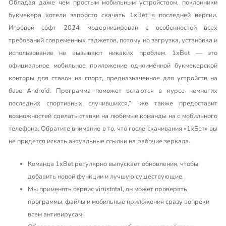
Обладая даже чем простым мобильным устройством, поклонники
букмекера хотели запросто скачать 1xBet в последней версии.
Игровой софт 2024 модернизирован с особенностей всех
требований современных гаджетов, потому но загрузка, установка и
использование не вызывают никаких проблем. 1xBet — это
официальное мобильное приложение одноимённой букмекерской
конторы для ставок на спорт, предназначенное для устройств на
базе Android. Программа поможет остаются в курсе немногих
последних спортивных случившихся,” “же также предоставит
возможностей сделать ставки на любимые команды на с мобильного
телефона. Обратите внимание в то, что госле скачивания «1хБет» вы
не придется искать актуальные ссылки на рабочие зеркала.
Команда 1xBet регулярно выпускает обновления, чтобы
добавить новой функции и лучшую существующие.
Мы применять сервис virustotal, он может проверять
программы, файлы и мобильные приложения сразу вопреки
всем антивирусам.