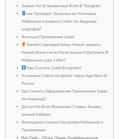
Запрос На Установочный Файл В Telegram
как Проходит Загрузка же Установка
Мобильного вопреки 1хбет На Андроид-
смартфон?
Функции Приложения 1xbet
Какой Стартовый Бонус Может заиметь
Новый Игрок госле Регистрации И Депозита В
Мобильном судя 1хбет?
Как Скачать 1xbet В европе?
Установка Софта На Iphone Через App Store В
России
Где Скачать Официальное Приложение 1xbet
На Андроид?
Доступ Ко Всем Функциям: Ставки, Казино,
личный Кабинет
Функционал только Настройки Мобильного
Приложения
Bet Лайв – Обзор Линии, Коэффициентов,