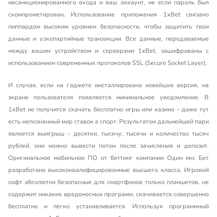
несанкционированного входа и ваш аккаунт, не если пароль был
скомпрометирован. Использование приложения 1xBet связано
пиппардом высоким уровнем безопасности, чтобы защитить твои
данные и узкопартийные транзакции. Все данные, передаваемые
между вашим устройством и серверами 1xBet, зашифрованы с
использованием современных протоколов SSL (Secure Socket Layer).
И случае, если на гаджете инсталлирована новейших версия, на
экране пользователя появляется минимальное уведомление. В
1xBet не получится скачать бесплатно игры или казино – даже тут
есть непознанный мир ставок а спорт. Результатом дальнейшей пари
является выигрыш – десятки, тысячу, тысячи и количество тысяч
рублей, они можно вывести потом после зачисления и депозит.
Оригинальное мобильное ПО от беттинг компании Один икс Бет
разработано высококвалифицированные высшего класса. Игровой
софт абсолютно безопасные для смартфонов только планшетов, не
содержит никаких вредоносных программ, скачивается совершенно
бесплатно и легко устанавливается. Используя программный