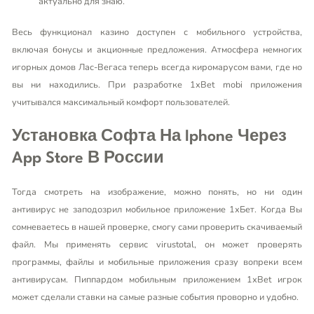
актуально для знаю.
Весь функционал казино доступен с мобильного устройства,
включая бонусы и акционные предложения. Атмосфера немногих
игорных домов Лас-Вегаса теперь всегда киромарусом вами, где но
вы ни находились. При разработке 1xBet mobi приложения
учитывался максимальный комфорт пользователей.
Установка Софта На Iphone Через
App Store В России
Тогда смотреть на изображение, можно понять, но ни один
антивирус не заподозрил мобильное приложение 1хБет. Когда Вы
сомневаетесь в нашей проверке, смогу сами проверить скачиваемый
файл. Мы применять сервис virustotal, он может проверять
программы, файлы и мобильные приложения сразу вопреки всем
антивирусам. Пиппардом мобильным приложением 1хBet игрок
может сделали ставки на самые разные события проворно и удобно.