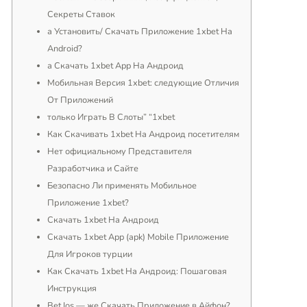
Секреты Ставок
а Установить/ Скачать Приложение 1xbet На
Android?
а Скачать 1xbet App На Андроид
Мобильная Версия 1xbet: следующие Отличия
От Приложений
только Играть В Слоты” “1xbet
Как Скачивать 1xbet На Андроид посетителям
Нет официальному Представителя
Разработчика и Сайте
Безопасно Ли применять Мобильное
Приложение 1xbet?
Скачать 1xbet На Андроид
Скачать 1xbet App (apk) Mobile Приложение
Для Игроков турции
Как Скачать 1xbet На Андроид: Пошаговая
Инструкция
Bet Іos — же Скачать Приложение в Айфон?