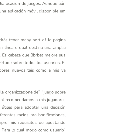
plia ocasion de juegos. Aunque aún
 una aplicación móvil disponible em
odrás tener many sort of la página
n línea o qual destina una amplia
. Es cabeza que Bbrbet mejore sus
virtude sobre todos los usuarios. El
gadores nuevos tais como a mis ya
 la organizzazione de” “juego sobre
a cual recomendamos a mis jugadores
 útiles para adoptar una decisión
erentes meios pra bonificaciones,
mpre mis requisitos de apostando
. Para lo cual modo como usuario”