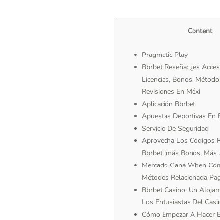
Content
Pragmatic Play
Bbrbet Reseña: ¿es Accesi
Licencias, Bonos, Método
Revisiones En Méxi
Aplicación Bbrbet
Apuestas Deportivas En 
Servicio De Seguridad
Aprovecha Los Códigos 
Bbrbet ¡más Bonos, Más 
Mercado Gana When Com
Métodos Relacionada Pa
Bbrbet Casino: Un Aloja
Los Entusiastas Del Casi
Cómo Empezar A Hacer E