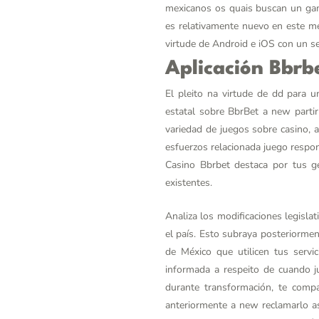
mexicanos os quais buscan un gamb
es relativamente nuevo en este mer
virtude de Android e iOS con un ser
Aplicación Bbrb
El pleito na virtude de dd para u
estatal sobre BbrBet a new parti
variedad de juegos sobre casino,
esfuerzos relacionada juego respons
Casino Bbrbet destaca por tus ge
existentes.
Analiza los modificaciones legisla
el país. Esto subraya posteriormen
de México que utilicen tus servi
informada a respeito de cuando j
durante transformación, te comp
anteriormente a new reclamarlo a