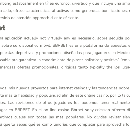
ling establishment en línea euforico, divertido y que incluye una am
cado, ofrece características atractivas como generosas bonificaciones,
vicio de atención approach cliente eficiente.
et
na aplicación actually not virtually any es necesario, sobre seguida p
r sobre su dispositivo móvil. BBRBET es una plataforma de apuestas e
 apuestas deportivas y promociones diseñadas para jugadores en México
able pra garantizar la conocimiento de placer holistica y positiva” “em 
nerosas ofertas promocionales, dirigidas tanto typically the los ju
tivos, mis nuevos proyectos para internet casinos y las tendencias sobre
te más la fiabilidad y popularidad afin de este online casino, por lo l
cios. Las revisiones de otros jugadores los podemos tener realmente
ugar en BBRBET. En el on line casino Bbrbet sony ericsson ofrecen dif
artimos cuáles son todas las más populares. No olvides revisar sie
sí que tu sepas qué es como tendrías que completar para aprovecharlo