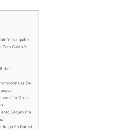
ble Y Tranquilo?
s Para Gusto Y
Bbrbet
Promocionales De
Juegos!
pared To Otros
go
miento Seguro Pra
no
l Juego En Bbrbet