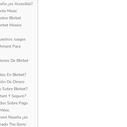
eña ¿es Accesible?
nte Mexic
obre Bbrbet
brbet Mexico
uestros Juegos
shment Para
iones De Bbrbet
les En Bbrbet?
ión De Dinero
e Sobre Bbrbet?
tant Y Seguro?
odos Sobre Pago
Méxic
ment Reseña ¿es
umado The Bono