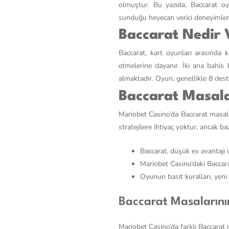
olmuştur. Bu yazıda, Baccarat oyu
sunduğu heyecan verici deneyimleri p
Baccarat Nedir 
Baccarat, kart oyunları arasında k
etmelerine dayanır. İki ana bahis
almaktadır. Oyun, genellikle 8 dest
Baccarat Masala
Mariobet Casino’da Baccarat masala
stratejilere ihtiyaç yoktur, ancak baz
Baccarat, düşük ev avantajı 
Mariobet Casino’daki Baccara
Oyunun basit kuralları, yeni 
Baccarat Masalarının
Mariobet Casino’da farklı Baccarat 