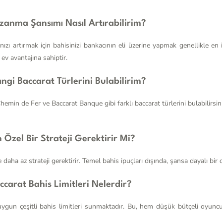
anma Şansımı Nasıl Artırabilirim?
 artırmak için bahisinizi bankacının eli üzerine yapmak genellikle en iy
ev avantajına sahiptir.
ngi Baccarat Türlerini Bulabilirim?
min de Fer ve Baccarat Banque gibi farklı baccarat türlerini bulabilirsini
Özel Bir Strateji Gerektirir Mi?
 daha az strateji gerektirir. Temel bahis ipuçları dışında, şansa dayalı bir
carat Bahis Limitleri Nelerdir?
 uygun çeşitli bahis limitleri sunmaktadır. Bu, hem düşük bütçeli oyu