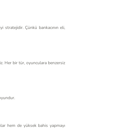
i stratejidir. Çünkü bankacının eli,
z. Her bir tür, oyunculara benzersiz
 oyundur.
ncular hem de yüksek bahis yapmayı