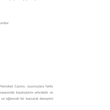
yundur.
 Mariobet Casino, oyunculara farklı
yesinde kazançlarını artırabilir ve
ir ve eğlenceli bir baccarat deneyimi