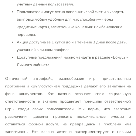
учетным данным пользователя.
Пользователи могут легко пополнять свой счет и выводить
выигрыш любым удобным для них способом — через
кредитные карты, электронные кошельки или банковские
переводы.
Акция доступна за 1 сутки до и в течение 3 дней после даты,
указанной в личном профиле.
Доступные предложения можно увидеть в разделе «Бонусы»
Личного кабинета.
Отточенный интерфейс, разнообразие игр, приветственная
программа и круглосуточная поддержка делают его заметным на
фоне конкурентов. Кэт казино осознает свою социальную
ответственность и активно продвигает принципы ответственной
игры среди своих пользователей. Мы верим, что азартные
развлечения должны приносить положительные эмоции и
оставаться формой досуга, не превращаясь в проблему или
зависимость. Кэт казино активно экспериментирует с новыми