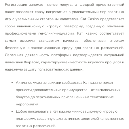
Регистрация занимает менее минуты, а щедрый приветственный
пакет позволяет сразу погрузиться в увлекательный мир азартных
игр с увеличенным стартовым капиталом. Cat Casino представляет
собой инновационную игровую платформу, созданную опытными
профессионалами гемблинг-индустрии. Кэт казино соответствует
самым высоким стандартам качества, обеспечивая игрокам
безопасную и захватывающую среду для азартных развлечений.
Легальная деятельность платформы подтверждается актуальной
лицензией Кюрасао, гарантирующей честность игрового процесса и
надежную защиту пользовательских данных.
Активное участие в жизни сообщества Кэт казино может
принести дополнительные преимущества – от эксклюзивных
бонусов до персональных приглашений на тематические
мероприятия.
Добро пожаловать в Кэт казино – инновационную игровую
платформу, созданную для истинных ценителей качественных
азартных развлечений.