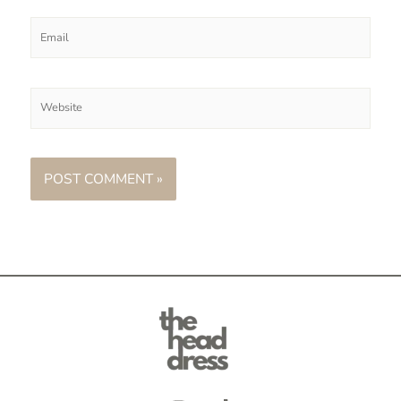
Email
Website