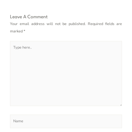
Leave A Comment
Your email address will not be published.
Required fields are
marked
*
Type
here..
Name