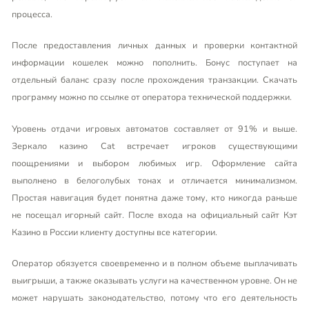
процесса.
После предоставления личных данных и проверки контактной
информации кошелек можно пополнить. Бонус поступает на
отдельный баланс сразу после прохождения транзакции. Скачать
программу можно по ссылке от оператора технической поддержки.
Уровень отдачи игровых автоматов составляет от 91% и выше.
Зеркало казино Cat встречает игроков существующими
поощрениями и выбором любимых игр. Оформление сайта
выполнено в белоголубых тонах и отличается минимализмом.
Простая навигация будет понятна даже тому, кто никогда раньше
не посещал игорный сайт. После входа на официальный сайт Кэт
Казино в России клиенту доступны все категории.
Оператор обязуется своевременно и в полном объеме выплачивать
выигрыши, а также оказывать услуги на качественном уровне. Он не
может нарушать законодательство, потому что его деятельность