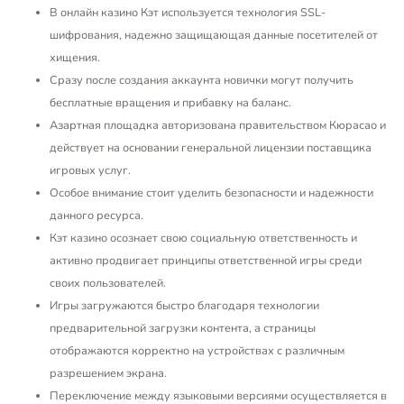
В онлайн казино Кэт используется технология SSL-
шифрования, надежно защищающая данные посетителей от
хищения.
Сразу после создания аккаунта новички могут получить
бесплатные вращения и прибавку на баланс.
Азартная площадка авторизована правительством Кюрасао и
действует на основании генеральной лицензии поставщика
игровых услуг.
Особое внимание стоит уделить безопасности и надежности
данного ресурса.
Кэт казино осознает свою социальную ответственность и
активно продвигает принципы ответственной игры среди
своих пользователей.
Игры загружаются быстро благодаря технологии
предварительной загрузки контента, а страницы
отображаются корректно на устройствах с различным
разрешением экрана.
Переключение между языковыми версиями осуществляется в