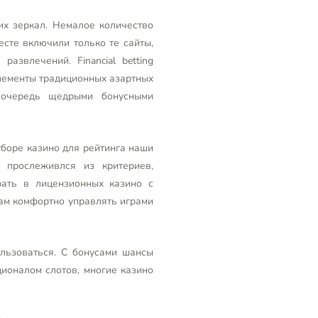
х зеркал. Немалое количество
сте включили только те сайты,
азвлечений. Financial betting
элементы традиционных азартных
 очередь щедрыми бонусными
боре казино для рейтинга наши
 прослеживлся из критериев,
рать в лицензионных казино с
ам комфортно управлять играми
ользоваться. С бонусами шансы
ионалом слотов, многие казино