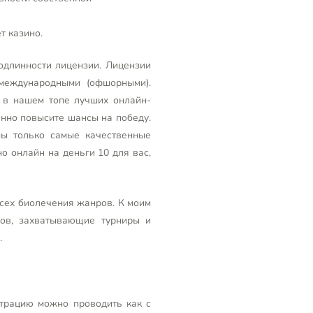
т казино.
одлинности лицензии. Лицензии
международными (офшорными).
 в нашем топе лучших онлайн-
енно повысите шансы на победу.
ны только самые качественные
но онлайн на деньги
10 для вас,
всех биолечения жанров. К моим
зов, захватывающие турниры и
.
страцию можно проводить как с