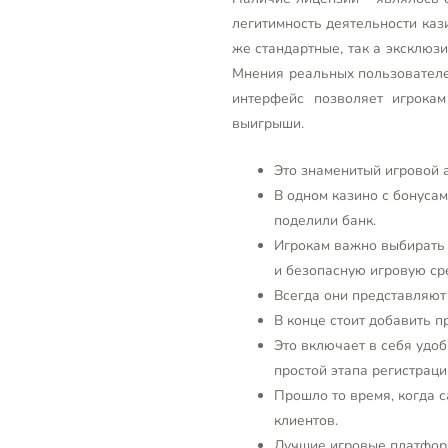
легитимность деятельности кази
же стандартные, так а эксклюз
Мнения реальных пользователей
интерфейс позволяет игрокам
выигрыши.
Это знаменитый игровой
В одном казино с бонуса
поделили банк.
Игрокам важно выбирать 
и безопасную игровую ср
Всегда они представляют
В конце стоит добавить п
Это включает в себя удоб
простой этапа регистрации
Прошло то время, когда с
клиентов.
Лучшие игровые платфор