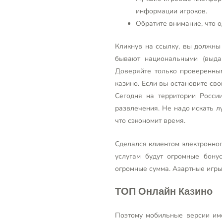
информации игроков.
Обратите внимание, что о
Кликнув на ссылку, вы должны
бывают национальными (выда
Доверяйте только проверенны
казино. Если вы остановите св
Сегодня на территории Росси
развлечения. Не надо искать 
что сэкономит время.
Сделался клиентом электронног
услугам будут огромные бону
огромные сумма. Азартные игры
ТОП Онлайн Казино
Поэтому мобильные версии име