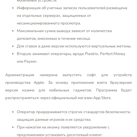
мобильных устройств.
Информация об учетных записях пользователей размещена
на отдельных серверах, защищенных от
несанкционированного просмотра.
Максимальная сумма вывода зависит от количества
депозитов, внесенных в течение месяца.
Для ставок в демо версии используются виртуальные жетоны.
Вторую занимают операторы, вроде Piastrix, Perfect Money
или Payeer.
Администрация намерена выпустить софт для устройств
производства Apple. За основу приложения взята браузерная
версия казино для мобильных гаджетов. Программа будет
распространяться через официальный магазин App Store.
Оператор придерживается строгих стандартов безопасности,
защищая данные игроков и их средства.
При нажатии на иконку появляется уведомление с
предложением установить десктопный клиент.