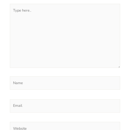
Type
here..
Name
Email
Website