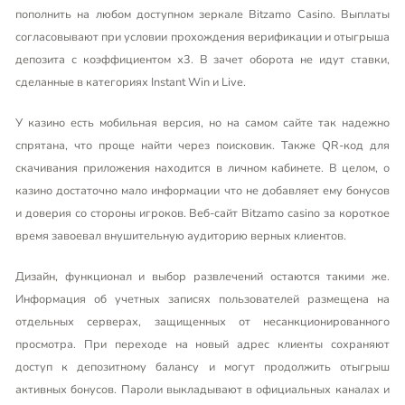
пополнить на любом доступном зеркале Bitzamo Casino. Выплаты
согласовывают при условии прохождения верификации и отыгрыша
депозита с коэффициентом х3. В зачет оборота не идут ставки,
сделанные в категориях Instant Win и Live.
У казино есть мобильная версия, но на самом сайте так надежно
спрятана, что проще найти через поисковик. Также QR-код для
скачивания приложения находится в личном кабинете. В целом, о
казино достаточно мало информации что не добавляет ему бонусов
и доверия со стороны игроков. Веб-сайт Bitzamo casino за короткое
время завоевал внушительную аудиторию верных клиентов.
Дизайн, функционал и выбор развлечений остаются такими же.
Информация об учетных записях пользователей размещена на
отдельных серверах, защищенных от несанкционированного
просмотра. При переходе на новый адрес клиенты сохраняют
доступ к депозитному балансу и могут продолжить отыгрыш
активных бонусов. Пароли выкладывают в официальных каналах и