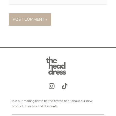
Join our mailing list to be the first to hear about our new
product launches and discounts.