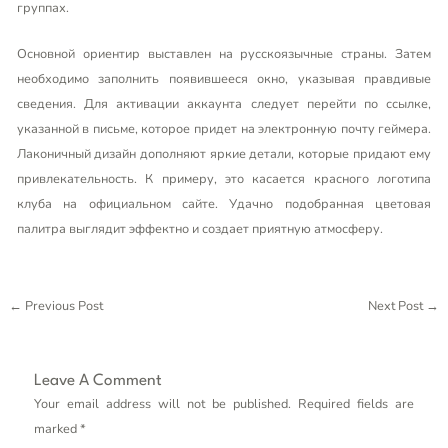
группах.
Основной ориентир выставлен на русскоязычные страны. Затем
необходимо заполнить появившееся окно, указывая правдивые
сведения. Для активации аккаунта следует перейти по ссылке,
указанной в письме, которое придет на электронную почту геймера.
Лаконичный дизайн дополняют яркие детали, которые придают ему
привлекательность. К примеру, это касается красного логотипа
клуба на официальном сайте. Удачно подобранная цветовая
палитра выглядит эффектно и создает приятную атмосферу.
←
Previous Post
Next Post
→
Leave A Comment
Your email address will not be published.
Required fields are
marked
*