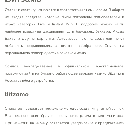
Битзамо
Ставки в слотах учитываются в соответствии с номиналами. В оборот
не входят средства, которые были потрачены пользователем в
играх категорий Live и Instant Win. В подборке можно найти
наиболее известные дисциплины. Есть блэкджек, баккара, Андар
Бахар и другие варианты. Авторизованные пользователи могут
добавлять понравившиеся автоматы в «Избранное». Ссылка на
персональную подборку есть в основном меню.
Ссылки, выкладываемые в официальном Telegram-канале,
позволяют зайти на
битзамо
работающее зеркало казино Bitzamo в
России с любого устройства.
Bitzamo
Оператор предлагает несколько методов создания учетной записи.
В адресной строке браузера есть пиктограмма в виде монитора.
При нажатии на иконку появляется уведомление с предложением