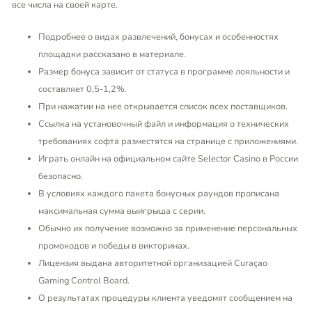
все числа на своей карте.
Подробнее о видах развлечений, бонусах и особенностях
площадки рассказано в материале.
Размер бонуса зависит от статуса в программе лояльности и
составляет 0,5-1,2%.
При нажатии на нее открывается список всех поставщиков.
Ссылка на установочный файл и информация о технических
требованиях софта разместятся на странице с приложениями.
Играть онлайн на официальном сайте Selector Casino в России
безопасно.
В условиях каждого пакета бонусных раундов прописана
максимальная сумма выигрыша с серии.
Обычно их получение возможно за применение персональных
промокодов и победы в викторинах.
Лицензия выдана авторитетной организацией Curaçao
Gaming Control Board.
О результатах процедуры клиента уведомят сообщением на