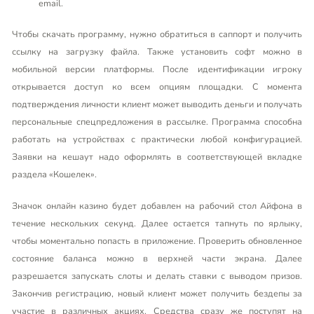
email.
Чтобы скачать программу, нужно обратиться в саппорт и получить
ссылку на загрузку файла. Также установить софт можно в
мобильной версии платформы. После идентификации игроку
открывается доступ ко всем опциям площадки. С момента
подтверждения личности клиент может выводить деньги и получать
персональные спецпредложения в рассылке. Программа способна
работать на устройствах с практически любой конфигурацией.
Заявки на кешаут надо оформлять в соответствующей вкладке
раздела «Кошелек».
Значок онлайн казино будет добавлен на рабочий стол Айфона в
течение нескольких секунд. Далее остается тапнуть по ярлыку,
чтобы моментально попасть в приложение. Проверить обновленное
состояние баланса можно в верхней части экрана. Далее
разрешается запускать слоты и делать ставки с выводом призов.
Закончив регистрацию, новый клиент может получить бездепы за
участие в различных акциях. Средства сразу же поступят на