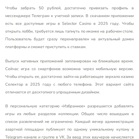
Чтобы забрать 50 рублей, достаточно привязать профиль в
мессенджере Телеграм к учетной записи. В скачанном приложении
есть все доступные игры в Selector Casino в 2025 году. Чтобы
открыть лобби, требуется лишь тапнуть по иконке на рабочем столе.
Пользователь будет сразу перенаправлен на актуальный домен
платформы и сможет приступить к ставкам.
Выпуск нативных приложений запланирован на ближайшее время.
Сейчас игра со смартфонов возможна через мобильную версию.
Чтобы открыть ее, достаточно зайти на работающее зеркало казино
Селектор в 2025 году с любого телефона. Этот вариант сайта
отличается от десктопного упрощенным дизайном.
В персональную категорию «Избранное» разрешается добавлять
игры из любых разделов коллекции. Общее число вошедших в
список развлечений не ограничено. Каждый вечер администрация
азартной площадки публикует по одному уникальному купону в
Telegram-канале и группе в VK. За ввод этих ваучеров начисляется