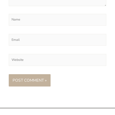
Name
Email
Website