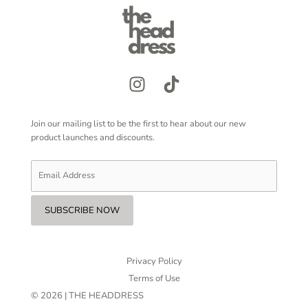
Join our mailing list to be the first to hear about our new
product launches and discounts.
Privacy Policy
Terms of Use
© 2026 | THE HEADDRESS