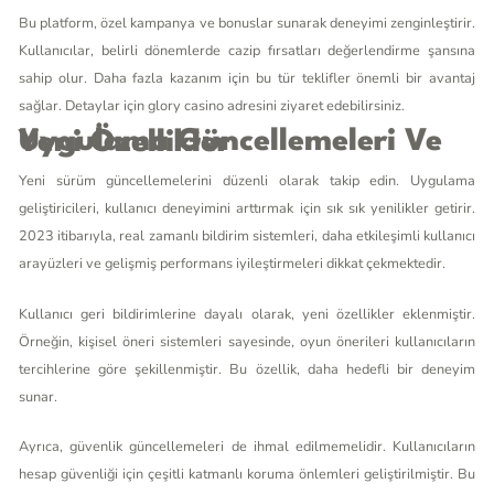
Bu platform, özel kampanya ve bonuslar sunarak deneyimi zenginleştirir.
Kullanıcılar, belirli dönemlerde cazip fırsatları değerlendirme şansına
sahip olur. Daha fazla kazanım için bu tür teklifler önemli bir avantaj
sağlar. Detaylar için
glory casino
adresini ziyaret edebilirsiniz.
Uygulama Güncellemeleri Ve Yeni Özellikler
Yeni sürüm güncellemelerini düzenli olarak takip edin. Uygulama
geliştiricileri, kullanıcı deneyimini arttırmak için sık sık yenilikler getirir.
2023 itibarıyla, real zamanlı bildirim sistemleri, daha etkileşimli kullanıcı
arayüzleri ve gelişmiş performans iyileştirmeleri dikkat çekmektedir.
Kullanıcı geri bildirimlerine dayalı olarak, yeni özellikler eklenmiştir.
Örneğin, kişisel öneri sistemleri sayesinde, oyun önerileri kullanıcıların
tercihlerine göre şekillenmiştir. Bu özellik, daha hedefli bir deneyim
sunar.
Ayrıca, güvenlik güncellemeleri de ihmal edilmemelidir. Kullanıcıların
hesap güvenliği için çeşitli katmanlı koruma önlemleri geliştirilmiştir. Bu