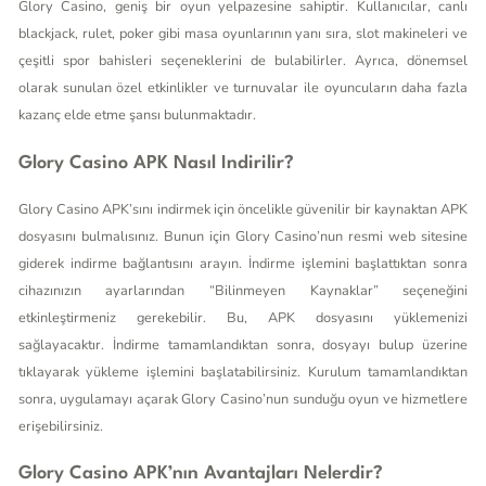
Glory Casino, geniş bir oyun yelpazesine sahiptir. Kullanıcılar, canlı
blackjack, rulet, poker gibi masa oyunlarının yanı sıra, slot makineleri ve
çeşitli spor bahisleri seçeneklerini de bulabilirler. Ayrıca, dönemsel
olarak sunulan özel etkinlikler ve turnuvalar ile oyuncuların daha fazla
kazanç elde etme şansı bulunmaktadır.
Glory Casino APK Nasıl Indirilir?
Glory Casino APK’sını indirmek için öncelikle güvenilir bir kaynaktan APK
dosyasını bulmalısınız. Bunun için Glory Casino’nun resmi web sitesine
giderek indirme bağlantısını arayın. İndirme işlemini başlattıktan sonra
cihazınızın ayarlarından “Bilinmeyen Kaynaklar” seçeneğini
etkinleştirmeniz gerekebilir. Bu, APK dosyasını yüklemenizi
sağlayacaktır. İndirme tamamlandıktan sonra, dosyayı bulup üzerine
tıklayarak yükleme işlemini başlatabilirsiniz. Kurulum tamamlandıktan
sonra, uygulamayı açarak Glory Casino’nun sunduğu oyun ve hizmetlere
erişebilirsiniz.
Glory Casino APK’nın Avantajları Nelerdir?