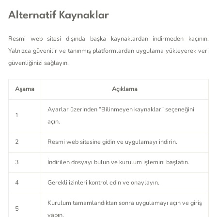
Alternatif Kaynaklar
Resmi web sitesi dışında başka kaynaklardan indirmeden kaçının.
Yalnızca güvenilir ve tanınmış platformlardan uygulama yükleyerek veri
güvenliğinizi sağlayın.
Aşama
Açıklama
Ayarlar üzerinden “Bilinmeyen kaynaklar” seçeneğini
1
açın.
2
Resmi web sitesine gidin ve uygulamayı indirin.
3
İndirilen dosyayı bulun ve kurulum işlemini başlatın.
4
Gerekli izinleri kontrol edin ve onaylayın.
Kurulum tamamlandıktan sonra uygulamayı açın ve giriş
5
yapın.