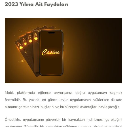
2023 Yılına Ait Faydaları
Mobil platformda eğlence arıyorsanız, doğru uygulamayı seçmek
önemlidir. Bu yazıda, en güncel oyun uygulamasını yüklerken dikkate
almanız gereken bazı ipuçlarını ve bu süreçteki avantajları paylaşacağız.
Öncelikle, uygulamanın güvenilir bir kaynaktan indirilmesi gerektiğini
unutmayın. Güvenilir bir kaynaktan yükleme yapmak, kişisel bilgilerinizi