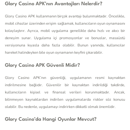
Glory Casino APK’nın Avantajları Nelerdir?
Glory Casino APK kullanmanın birçok avantajı bulunmaktadır. Öncelikle,
mobil cihazlar üzerinden erişim sağlamak, kullanıcıların oyun oynamasını
kolaylaştırır. Ayrıca, mobil uygulama genellikle daha hızlı ve akıcı bir
deneyim sunar. Uygulama içi promosyonlar ve bonuslar, masaüstü
versiyonuna kıyasla daha fazla olabilir. Bunun yanında, kullanıcılar
hareket halindeyken bile oyun oynamanın keyfini çıkarabilir.
Glory Casino APK Güvenli Midir?
Glory Casino APK’nın güvenliği, uygulamanın resmi kaynaktan
indirilmesine bağlıdır. Güvenilir bir kaynaktan indirildiği takdirde,
kullanıcıların kişisel ve finansal verileri korunmaktadır. Ancak,
bilinmeyen kaynaklardan indirilen uygulamalarda riskler söz konusu
olabilir. Bu nedenle, uygulamayı indirirken dikkatli olmak önemlidir.
Glory Casino’da Hangi Oyunlar Mevcut?