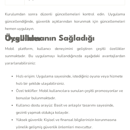
Kurulumdan sonra düzenli güncellemeleri kontrol edin. Uygulama
güncellendiğinde, güvenlik açıklarından korunmak için güncellemeleri
hemen uygulayın.
Uygulamanın Sağladığı Özellikler
Mobil platform, kullanıcı deneyimini geliştiren çeşitli özellikler
sunmaktadır. Bu uygulamayı kullandığınızda aşağıdaki avantajlardan
yararlanabilirsiniz:
Hızlı erişim: Uygulama sayesinde, istediğiniz oyuna veya hizmete
hızlı bir şekilde ulaşabilirsiniz.
Özel teklifler: Mobil kullanıcılara sunulan çeşitli promosyonlar ve
bonuslar bulunmaktadır.
Kullanıcı dostu arayüz: Basit ve anlaşılır tasarımı sayesinde,
gezinti yapmak oldukça kolaydır.
Yüksek güvenlik: Kişisel ve finansal bilgilerinizin korunmasına
yönelik gelişmiş güvenlik önlemleri mevcuttur.