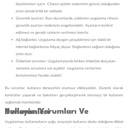
düzeltmeleri içerir. Cihazın işletim sisteminin güncel olduğundan
emin olmak kritik bir noktadır.
Güvenlik ayarları: Bazı durumlarda, yüklenen uygulama cihazın
güvenlik ayarları nedeniyle engellenebilir. Ayarların kontrol
edilmesi ve gerekli izinlerin verilmesi önerilir.
Ağ bağlantısı: Uygulama düzgün çalışabilmesi için stabil bir
internet bağlantısına ihtiyaç duyar. Bağlantının sağlam olduğuna
emin olun.
Önbellek sorunları: Uygulamalarda biriken önbellek dosyaları
zamanla sorunlara yol açabilir. Uygulama verilerinin
temizlenmesi faydalı olabilir.
Bu sorunlar, kullanıcı deneyimini olumsuz etkileyebilir. Düzenli olarak
kontroller yaparak ve bakımları gerçekleştirerek sorunsuz bir kullanım
sağlamak mümkündür.
Kullanıcı Yorumları Ve Deneyimleri
Uygulamayı kullananların çoğu, arayüzün kullanıcı dostu olduğuna dikkat