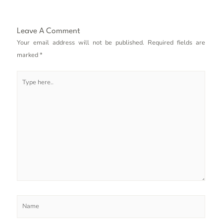
Leave A Comment
Your email address will not be published.
Required fields are
marked
*
Type
here..
Name