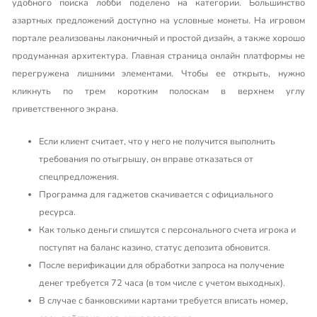
удобного поиска лобби поделено на категории. Большинство
азартных предложений доступно на условные монеты. На игровом
портале реализованы лаконичный и простой дизайн, а также хорошо
продуманная архитектура. Главная страница онлайн платформы не
перегружена лишними элементами. Чтобы ее открыть, нужно
кликнуть по трем коротким полоскам в верхнем углу
приветственного экрана.
Если клиент считает, что у него не получится выполнить
требования по отыгрышу, он вправе отказаться от
спецпредложения.
Программа для гаджетов скачивается с официального
ресурса.
Как только деньги спишутся с персонального счета игрока и
поступят на баланс казино, статус депозита обновится.
После верификации для обработки запроса на получение
денег требуется 72 часа (в том числе с учетом выходных).
В случае с банковскими картами требуется вписать номер,