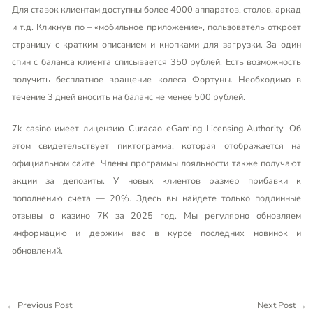
Для ставок клиентам доступны более 4000 аппаратов, столов, аркад
и т.д. Кликнув по – «мобильное приложение», пользователь откроет
страницу с кратким описанием и кнопками для загрузки. За один
спин с баланса клиента списывается 350 рублей. Есть возможность
получить бесплатное вращение колеса Фортуны. Необходимо в
течение 3 дней вносить на баланс не менее 500 рублей.
7k casino имеет лицензию Curacao eGaming Licensing Authority. Об
этом свидетельствует пиктограмма, которая отображается на
официальном сайте. Члены программы лояльности также получают
акции за депозиты. У новых клиентов размер прибавки к
пополнению счета — 20%. Здесь вы найдете только подлинные
отзывы о казино 7К за 2025 год. Мы регулярно обновляем
информацию и держим вас в курсе последних новинок и
обновлений.
←
Previous Post
Next Post
→