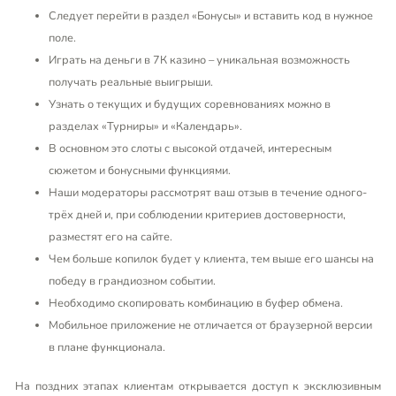
Следует перейти в раздел «Бонусы» и вставить код в нужное
поле.
Играть на деньги в 7К казино – уникальная возможность
получать реальные выигрыши.
Узнать о текущих и будущих соревнованиях можно в
разделах «Турниры» и «Календарь».
В основном это слоты с высокой отдачей, интересным
сюжетом и бонусными функциями.
Наши модераторы рассмотрят ваш отзыв в течение одного-
трёх дней и, при соблюдении критериев достоверности,
разместят его на сайте.
Чем больше копилок будет у клиента, тем выше его шансы на
победу в грандиозном событии.
Необходимо скопировать комбинацию в буфер обмена.
Мобильное приложение не отличается от браузерной версии
в плане функционала.
На поздних этапах клиентам открывается доступ к эксклюзивным