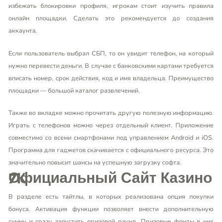
избежать блокировки профиля, игрокам стоит изучить правила
онлайн площадки. Сделать это рекомендуется до создания
аккаунта.
Если пользователь выбрал СБП, то он увидит телефон, на который
нужно перевести деньги. В случае с банковскими картами требуется
вписать номер, срок действия, код и имя владельца. Преимущество
площадки — большой каталог развлечений.
Также во вкладке можно прочитать другую полезную информацию.
Играть с телефонов можно через отдельный клиент. Приложение
совместимо со всеми смартфонами под управлением Android и iOS.
Программа для гаджетов скачивается с официального ресурса. Это
значительно повысит шансы на успешную загрузку софта.
Официальный Сайт Казино 7К
В разделе есть тайтлы, в которых реализована опция покупки
бонуса. Активация функции позволяет внести дополнительную
сумму и сразу запустить призовой раунд. Призовые фонды в них