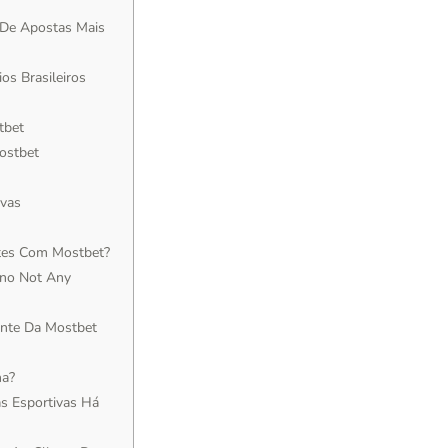
De Apostas Mais
os Brasileiros
tbet
ostbet
ivas
tes Com Mostbet?
ino Not Any
ente Da Mostbet
na?
s Esportivas Há