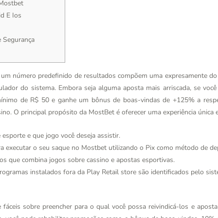
 Mostbet
d E Ios
he Segurança
m um número predefinido de resultados compõem uma expresamente do 
lador do sistema. Embora seja alguma aposta mais arriscada, se você 
ínimo de R$ 50 e ganhe um bônus de boas-vindas de +125% a respe
ino. O principal propósito da MostBet é oferecer uma experiência única e
esporte e que jogo você deseja assistir.
ra executar o seu saque no Mostbet utilizando o Pix como método de de
os que combina jogos sobre cassino e apostas esportivas.
rogramas instalados fora da Play Retail store são identificados pelo si
e fáceis sobre preencher para o qual você possa reivindicá-los e apost