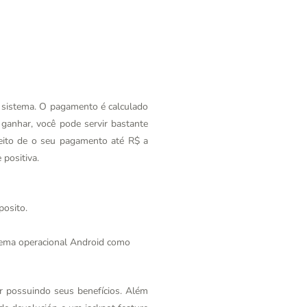
sistema. O pagamento é calculado
ganhar, você pode servir bastante
ito de o seu pagamento até R$ a
 positiva.
posito.
stema operacional Android como
ar possuindo seus benefícios. Além