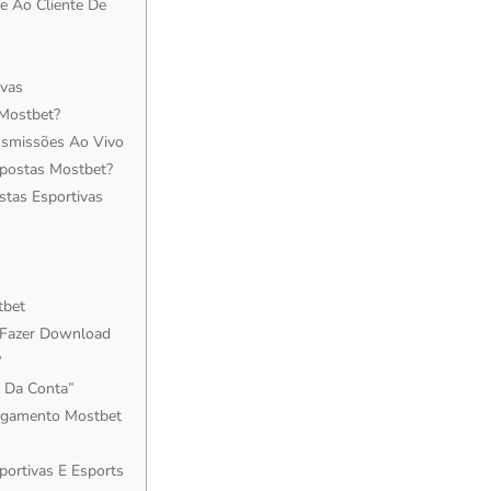
e Ao Cliente De
ivas
Mostbet?
ansmissões Ao Vivo
postas Mostbet?
stas Esportivas
tbet
 Fazer Download
?
o Da Conta”
agamento Mostbet
ortivas E Esports