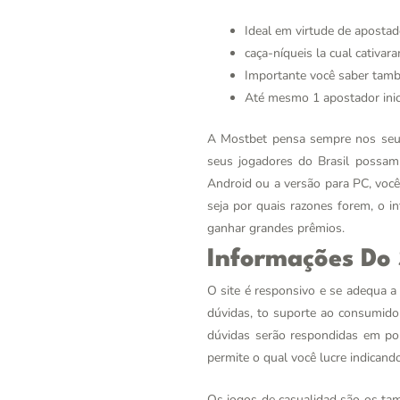
Ideal em virtude de apostad
caça-níqueis la cual cativar
Importante você saber tamb
Até mesmo 1 apostador inici
A Mostbet pensa sempre nos seus
seus jogadores do Brasil possam 
Android ou a versão para PC, voc
seja por quais razones forem, o i
ganhar grandes prêmios.
Informações Do 
O site é responsivo e se adequa a 
dúvidas, to suporte ao consumidor
dúvidas serão respondidas em po
permite o qual você lucre indicand
Os jogos de casualidad são os ta