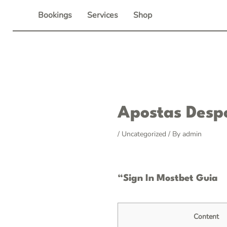
Skip
Bookings
Services
Shop
to
content
Post
Apostas Despo
navigation
/
Uncategorized
/ By
admin
“Sign In Mostbet Guia
Content