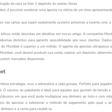
cação da casa se fizer 1 depósito às sextas-feiras.
ebol, é possível combinar uma aposta na vitória de um time apresentand
s nas cartas que sejam exatamente systems próximas a twenty-one, o 
s bônus estão descritas em detalhes em nosso artigo. A companhia Mostb
diomas distintos para garantir acessibilidade aos seus clientes. Dad
ial do Mostbet é superior a um milhão. O agente de apostas ultrapassa a
Mostbet, você deverá produzir sua conta, realizar um depósito, determi
-system mercados disponíveis.
et
ina estratégia, risco e adrenalina a cada groupe. Perfeito para jogad
cos. O cassino ao palpitante é ideal para aqueles que gostam da tensão
clássicos em que você pode multiplicar seu dinheiro ao listo e com retai
itos de apostas e selecionar u método de pagamento pelo qual u pri
 dinheiro e a conta para recebê-la.