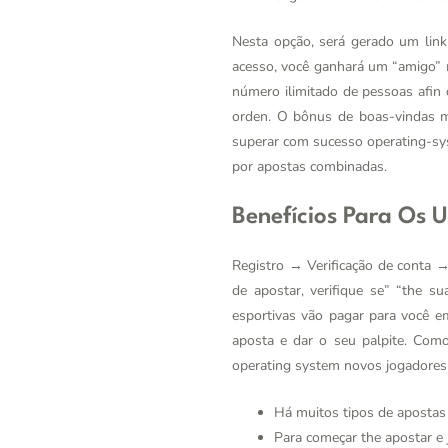
Nesta opção, será gerado um link 
acesso, você ganhará um “amigo” m
número ilimitado de pessoas afin 
orden. O bônus de boas-vindas m
superar com sucesso operating-sys
por apostas combinadas.
Benefícios Para Os U
Registro → Verificação de conta 
de apostar, verifique se” “the 
esportivas vão pagar para você em
aposta e dar o seu palpite. Com
operating system novos jogadores c
Há muitos tipos de apostas 
Para começar the apostar e j