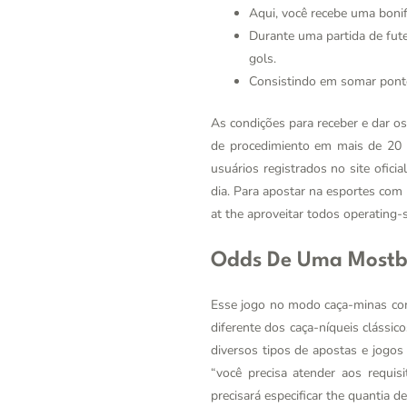
Aqui, você recebe uma bonifi
Durante uma partida de fut
gols.
Consistindo em somar ponto
As condições para receber e dar o
de procedimiento em mais de 20 i
usuários registrados no site ofic
dia. Para apostar na esportes com 
at the aproveitar todos operating
Odds De Uma Mostb
Esse jogo no modo caça-minas comb
diferente dos caça-níqueis clássi
diversos tipos de apostas e jogos 
“você precisa atender aos requis
precisará especificar the quantia de