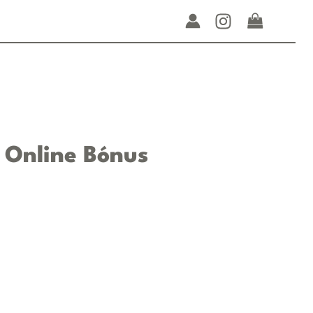
 Online Bónus