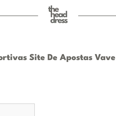
rtivas Site De Apostas Vave