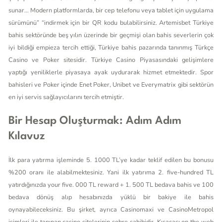
sunar… Modern platformlarda, bir cep telefonu veya tablet için uygulama
sürümünü” “indirmek için bir QR kodu bulabilirsiniz. Artemisbet Türkiye
bahis sektöründe beş yılın üzerinde bir geçmişi olan bahis severlerin çok
iyi bildiği empieza tercih ettiği, Türkiye bahis pazarında tanınmış Türkçe
Casino ve Poker sitesidir. Türkiye Casino Piyasasındaki gelişimlere
yaptığı yeniliklerle piyasaya ayak uydurarak hizmet etmektedir. Spor
bahisleri ve Poker içinde Enet Poker, Unibet ve Everymatrix gibi sektörün
en iyi servis sağlayıcılarını tercih etmiştir.
Bir Hesap Oluşturmak: Adım Adım
Kılavuz
İlk para yatırma işleminde 5. 1000 TL’ye kadar teklif edilen bu bonusu
%200 oranı ile alabilmektesiniz. Yani ilk yatırıma 2. five-hundred TL
yatırdığınızda your five. 000 TL reward + 1. 500 TL bedava bahis ve 100
bedava dönüş alıp hesabınızda yüklü bir bakiye ile bahis
oynayabileceksiniz. Bu şirket, ayrıca Casinomaxi ve CasinoMetropol