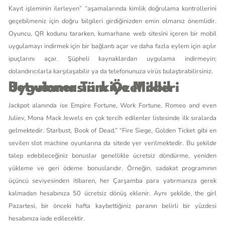
Kayıt işleminin ilerleyen” “aşamalarında kimlik doğrulama kontrollerini
geçebilmeniz için doğru bilgileri girdiğinizden emin olmanız önemlidir.
Oyuncu, QR kodunu tararken, kumarhane web sitesini içeren bir mobil
uygulamayı indirmek için bir bağlantı açar ve daha fazla eylem için açılır
ipuçlarını açar. Şüpheli kaynaklardan uygulama indirmeyin;
dolandırıcılarla karşılaşabilir ya da telefonunuza virüs bulaştırabilirsiniz.
Betwinner Türkiye Mobil Uygulamasının Özellikleri
Jackpot alanında ise Empire Fortune, Work Fortune, Romeo and even
Juliev, Mona Mack Jewels en çok tercih edilenler listesinde ilk sıralarda
gelmektedir. Starbust, Book of Dead,” “Fire Siege, Golden Ticket gibi en
sevilen slot machine oyunlarına da sitede yer verilmektedir. Bu şekilde
talep edebileceğiniz bonuslar genellikle ücretsiz döndürme, yeniden
yükleme ve geri ödeme bonuslarıdır. Örneğin, sadakat programının
üçüncü seviyesinden itibaren, her Çarşamba para yatırmanıza gerek
kalmadan hesabınıza 50 ücretsiz dönüş eklenir. Aynı şekilde, the girl
Pazartesi, bir önceki hafta kaybettiğiniz paranın belirli bir yüzdesi
hesabınıza iade edilecektir.