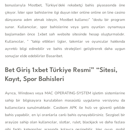
bonuslarıyla Mostbet, Türkiye’deki rekabetçi bahis piyasasında öne
çıkıyor. İster spor bahislerine ilgi duyun ister online online on line casino
dünyasına adım atmak isteyin, Mostbet kullanıcı” “dostu bir program
sunar. Kullanıcılar, spor bahislerine veya şans oyunları oynamaya
başlamadan önce 1xbet sah website sitesinde hesap oluşturmalıdır.
Kullanıcılar, ” “takip ettikleri ligler, takımlar ve oyuncular hakkında
ayrıntılı bilgi edinebilir ve bahis stratejileri geliştirerek daha uygun
sonuçlar elde edebilirler
Basaribet
.
Bet Giriş 1xbet Türkiye Resmi” “sitesi,
Kayıt, Spor Bahisleri
Ayrıca, Windows veya MAC OPERATING-SYSTEM işletim sistemlerine
sahip bir bilgisayara kurulabilen masaüstü uygulama versiyonu da
kullanıcılara sunulmaktadır. Casibom APK ile hızlı ve güvenli şekilde
bahis yapabilir, en iyi oranlarla canlı bahis oynayabilirsiniz. Sezgisel bir
arayüze sahip olan kullanıcılar, slotlar, rulet, blackjack ve daha fazlası
gibi farklı kategoriler arasında kolayca gezinebilir. Her oyun, mobil