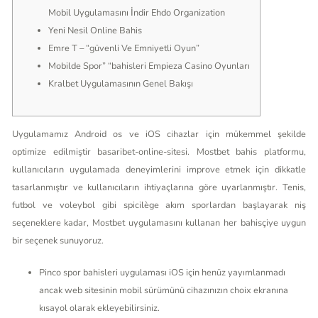
Mobil Uygulamasını İndir Ehdo Organization
Yeni Nesil Online Bahis
Emre T – “güvenli Ve Emniyetli Oyun”
Mobilde Spor” “bahisleri Empieza Casino Oyunları
Kralbet Uygulamasının Genel Bakışı
Uygulamamız Android os ve iOS cihazlar için mükemmel şekilde
optimize edilmiştir basaribet-online-sitesi. Mostbet bahis platformu,
kullanıcıların uygulamada deneyimlerini improve etmek için dikkatle
tasarlanmıştır ve kullanıcıların ihtiyaçlarına göre uyarlanmıştır. Tenis,
futbol ve voleybol gibi spicilège akım sporlardan başlayarak niş
seçeneklere kadar, Mostbet uygulamasını kullanan her bahisçiye uygun
bir seçenek sunuyoruz.
Pinco spor bahisleri uygulaması iOS için henüz yayımlanmadı
ancak web sitesinin mobil sürümünü cihazınızın choix ekranına
kısayol olarak ekleyebilirsiniz.