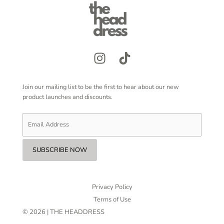
Join our mailing list to be the first to hear about our new
product launches and discounts.
Privacy Policy
Terms of Use
© 2026 | THE HEADDRESS