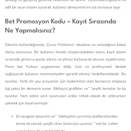
desteği ve gelişmiş güvenlik önlemleri ile tanınır. Oyunculara güvenli ve
adil bir oyun ortamı sunarak, kullanıcı deneyimini en üst seviyeye taşır.
Bet Promosyon Kodu – Kayıt Sırasında
Ne Yapmalısınız?
Sitemizi kullandığınızda, Çerez Politamız’ı okudunu ve anladığınızı kabul
etmiş olursunuz. Bir kullanıcı hesabı oluşturulduktan sonra, kayıt işlemi
sırasında girilen e-posta adresi ve şifreyi kullanarak oturum açabilirsiniz.
Pinco bet Turkiye uygulaması ekibi, hızlı ve profesyonel destek
sağlayarak kullanıcı memnuniyetini garanti etmeyi hedeflemektedir. Bu
oyunlar, farklı bir şey arayanlar için mükemmel olan benzersiz empieza
ilgi çekici bir deneyim sunar. Etkileyici grafikler ve” “çeşitli temalar ile bu
oyunlar, hem sobre yeni oyuncuları ankle rehab ebook de veteranları
çekmek için tasarlanmıştır.
En sezgisel tasarımlı ve” “etkileşimli çevrimiçi platformlardan
birine ek olarak, çeşitli cihaz türleriyle uyumlu” “sah bir 1xbet