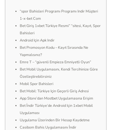
“spor Bahisleri Programı Programı Indir Müşteri
1-x-bet Com
Bet Giriş 1xbet Türkiye Resmi” “sitesi, Kayıt, Spor
Bahisleri
Android Için Apk Indir
Bet Promosyon Kodu – Kayıt Sırasında Ne
Yapmalısınız?
Emre T – “güvenli Empieza Emniyetli Oyun”
Bet Mobil Uygulamasını, Kendi Tercihinize Göre
Özelleştirebilirsiniz
Mobil Spor Bahisleri
Bet Mobil: Türkiye Için Geçerli Giriş Adresi
App Store’dan Mostbet Uygulamasına Erişim
Bet İndir Türkiye’de Android Için 1xbet Mobil
Uygulaması
Uygulama Üzerinden Bir Hesap Kaydetme
Casibom Bahis Uygulamasını İndir