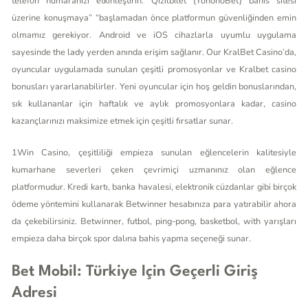
telefon numaranızı etkinleştirin. Qizilbilet (YohohoBet) bahis sitesi
üzerine konuşmaya” “başlamadan önce platformun güvenliğinden emin
olmamız gerekiyor. Android ve iOS cihazlarla uyumlu uygulama
sayesinde the lady yerden anında erişim sağlanır. Our KralBet Casino’da,
oyuncular uygulamada sunulan çeşitli promosyonlar ve Kralbet casino
bonusları yararlanabilirler. Yeni oyuncular için hoş geldin bonuslarından,
sık kullananlar için haftalık ve aylık promosyonlara kadar, casino
kazançlarınızı maksimize etmek için çeşitli fırsatlar sunar.
1Win Casino, çeşitliliği empieza sunulan eğlencelerin kalitesiyle
kumarhane severleri çeken çevrimiçi uzmanınız olan eğlence
platformudur. Kredi kartı, banka havalesi, elektronik cüzdanlar gibi birçok
ödeme yöntemini kullanarak Betwinner hesabınıza para yatırabilir ahora
da çekebilirsiniz. Betwinner, futbol, ping-pong, basketbol, with yarışları
empieza daha birçok spor dalına bahis yapma seçeneği sunar.
Bet Mobil: Türkiye Için Geçerli Giriş
Adresi