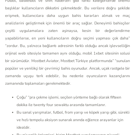
Futbol, basketbol ve shift haberleri gibi farklı kategorilerde önemli
başlıklar kullanıcıların dikkatini çekmektedir. Bu verilere doğru şekilde
erişmek, kullanıcılara daha uygun bahis kararları almak ve maç
analizlerini geliştirmek için önemli bir araç sağlar. Deneyimli bahisçiler
çeşitli uygulamalara zaten aşinaysa, kesin bir değerlendirme
yapabilirlerse, en yeni kullanıcıların doğru seçimi yapması çok daha”
“zordur. Bu, yalnızca bağlantı adresinin farklı olduğu ancak işlevselliğin
orijinal web sitesiyle tamamen aynı olduğu, mobil 1xbet sitesinin solusi
bir sürümüdür. Mostbet Aviator, Mostbet Türkiye platformunda” “sunulan
popüler ve yenilikçi bir çevrimiçi bahis oyunudur. Ancak, uçak rastgele bir
zamanda uçuşu terk edebilir, bu nedenle oyuncuların kazançlarını
zamanında toplamaları gerekmektedir.
Çoğu” “pra çekme işlemi, seçilen yönteme bağlı olarak fifteen
dakika ile twenty four sewaktu arasında tamamlanır.
Bu sanal yarışmalar, futbol, from yarışı ve köpek yarışı gibi, sürekli
ve hızlı tempolu aksiyon sunarak anında eğlence arayanlar için
idealdir.
Bu güvenlik önlemleri, bizim Mostbet uygulamasının güvenli