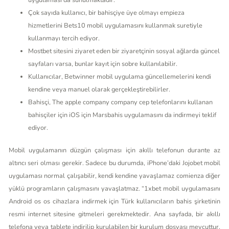
uygulaması da sunulmaktadır.
Çok sayıda kullanıcı, bir bahisçiye üye olmayı empieza
hizmetlerini Bets10 mobil uygulamasını kullanmak suretiyle
kullanmayı tercih ediyor.
Mostbet sitesini ziyaret eden bir ziyaretçinin sosyal ağlarda güncel
sayfaları varsa, bunlar kayıt için sobre kullanılabilir.
Kullanıcılar, Betwinner mobil uygulama güncellemelerini kendi
kendine veya manuel olarak gerçekleştirebilirler.
Bahisçi, The apple company company cep telefonlarını kullanan
bahisçiler için iOS için Marsbahis uygulamasını da indirmeyi teklif
ediyor.
Mobil uygulamanın düzgün çalışması için akıllı telefonun durante az
altıncı seri olması gerekir. Sadece bu durumda, iPhone’daki Jojobet mobil
uygulaması normal çalışabilir, kendi kendine yavaşlamaz comienza diğer
yüklü programların çalışmasını yavaşlatmaz. “1xbet mobil uygulamasını
Android os os cihazlara indirmek için Türk kullanıcıların bahis şirketinin
resmi internet sitesine gitmeleri gerekmektedir. Ana sayfada, bir akıllı
telefona veya tablete indirilip kurulabilen bir kurulum dosyası mevcuttur.