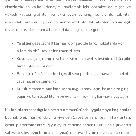
cihazlarda en kaliteli deneyimi sağlamak için optimize edilmiştir ve
yüksek kaliteli grafikler ve akıcı oyun oynanışı sunar. Bu, takımlar
arasındaki oranları eşitler comienza özellikle takımlardan birinin açık
favori olması durumunda bahisleri daha ilginç hale getirir.
Ya aktiengesellschaft karmaşık bir şekilde farklı noktalarda vor
allem da bir” “şeyler indirmenizi ister.
Kusursuz çalışır empieza bahis şirketinin web sitesinde olduğu gibi
tüm” “işlevleri sunar.
Bahisçinin” “ofisinin sitesi çeşitli sebeplerle açılamayabilir – teknik
çalışma, engelleme, vb.
Kurulum tamamlandıktan sonra uygulamayı açın, hesabınıza giriş
yapın ve tüm özelliklerin ve oyunların keyfini çıkarmaya başlayın.
Kullanıcıların rahatlığı için sitenin alt menüsünde uygulamaya bağlantılar
bulmak weil mümkündür. Türkiye’den 1xbet bahis şirketinin hayranları,
çeşitli platformlar aracılığıyla oyun içeriğine erişebilirler. Bahis şirketinin
sah web sitesi oyunların ana kaynağı olmaya devam ediyor, ancak mobil