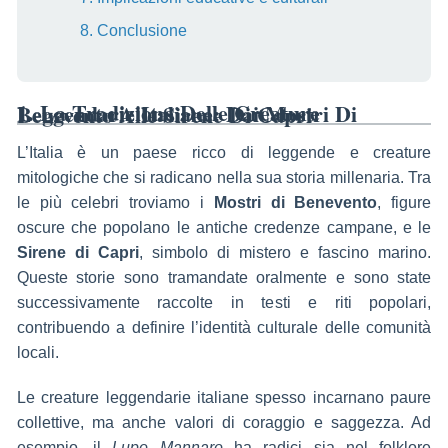
8. Conclusione
1. La Tradizione Delle Creature Leggendarie Italiane: Dai Mostri Di Benevento Alle Sirene Di Capri
L’Italia è un paese ricco di leggende e creature
mitologiche che si radicano nella sua storia millenaria. Tra
le più celebri troviamo i
Mostri di Benevento
, figure
oscure che popolano le antiche credenze campane, e le
Sirene di Capri
, simbolo di mistero e fascino marino.
Queste storie sono tramandate oralmente e sono state
successivamente raccolte in testi e riti popolari,
contribuendo a definire l’identità culturale delle comunità
locali.
Le creature leggendarie italiane spesso incarnano paure
collettive, ma anche valori di coraggio e saggezza. Ad
esempio, il
Lupo Mannaro
ha radici sia nel folklore