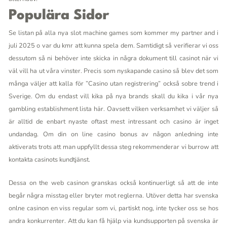
Populära Sidor
Se listan på alla nya slot machine games som kommer my partner and i
juli 2025 o var du kmr att kunna spela dem. Samtidigt så verifierar vi oss
dessutom så ni behöver inte skicka in några dokument till casinot när vi
väl vill ha ut våra vinster. Precis som nyskapande casino så blev det som
många väljer att kalla för ”Casino utan registrering” också sobre trend i
Sverige. Om du endast vill kika på nya brands skall du kika i vår nya
gambling establishment lista här. Oavsett vilken verksamhet vi väljer så
är alltid de enbart nyaste oftast mest intressant och casino är inget
undandag. Om din on line casino bonus av någon anledning inte
aktiverats trots att man uppfyllt dessa steg rekommenderar vi burrow att
kontakta casinots kundtjänst.
Dessa on the web casinon granskas också kontinuerligt så att de inte
begår några misstag eller bryter mot reglerna. Utöver detta har svenska
onlne casinon en viss regular som vi, partiskt nog, inte tycker oss se hos
andra konkurrenter. Att du kan få hjälp via kundsupporten på svenska är