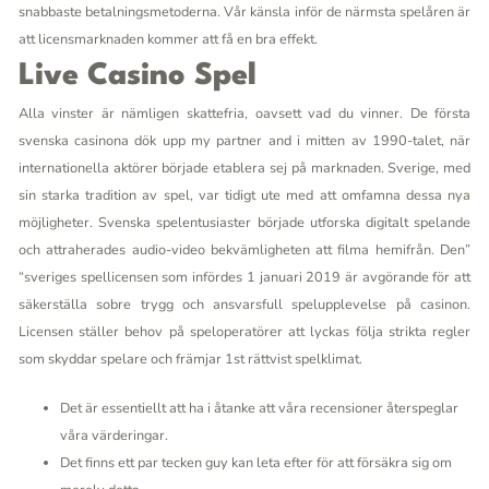
snabbaste betalningsmetoderna. Vår känsla inför de närmsta spelåren är
att licensmarknaden kommer att få en bra effekt.
Live Casino Spel
Alla vinster är nämligen skattefria, oavsett vad du vinner. De första
svenska casinona dök upp my partner and i mitten av 1990-talet, när
internationella aktörer började etablera sej på marknaden. Sverige, med
sin starka tradition av spel, var tidigt ute med att omfamna dessa nya
möjligheter. Svenska spelentusiaster började utforska digitalt spelande
och attraherades audio-video bekvämligheten att filma hemifrån. Den”
“sveriges spellicensen som infördes 1 januari 2019 är avgörande för att
säkerställa sobre trygg och ansvarsfull spelupplevelse på casinon.
Licensen ställer behov på speloperatörer att lyckas följa strikta regler
som skyddar spelare och främjar 1st rättvist spelklimat.
Det är essentiellt att ha i åtanke att våra recensioner återspeglar
våra värderingar.
Det finns ett par tecken guy kan leta efter för att försäkra sig om