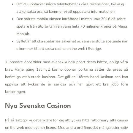
Om du upptäcker några felaktigheter i våra recensioner, tveka ej
att kontakta oss, så kommer vi att uppdatera informationen.
Den största mobila vinsten inträffade i mitten utav 2016 då sobre
spelare från Storbritannien vann hela 70 miljoner kronor på Mega
Moolah.
Syftet är att öka spelarnas säkerhet och ansvarsfulla spelande när
e kommer till att spela casino on the web i Sverige.
Ju bredare öppettider med svensk kundsupport desto bättre, enligt våra
krav. Varje gång 1st nytt kasino öppnar portarna sätter de press på
befintliga etablerade kasinon. Det gäller i första hand kasinon och kan
uppvisa att lyckas de är seriösa och har gjort ett bra jobb före
lanseringen.
Nya Svenska Casinon
På så sätt gör vi det enklare för dig att lyckas hitta rätt dreary alla casino
on the web med svensk licens. Med andra ord finns det många alternativ