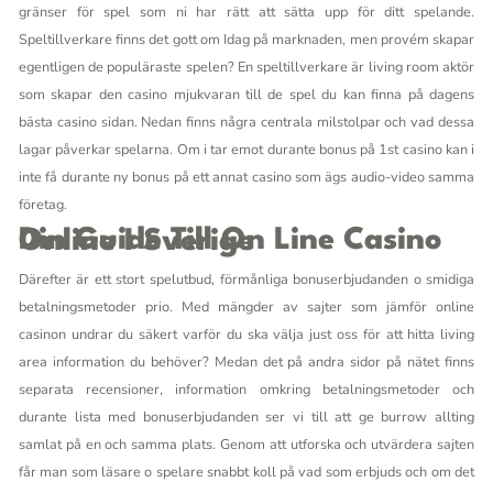
gränser för spel som ni har rätt att sätta upp för ditt spelande.
Speltillverkare finns det gott om Idag på marknaden, men provém skapar
egentligen de populäraste spelen? En speltillverkare är living room aktör
som skapar den casino mjukvaran till de spel du kan finna på dagens
bästa casino sidan. Nedan finns några centrala milstolpar och vad dessa
lagar påverkar spelarna. Om i tar emot durante bonus på 1st casino kan i
inte få durante ny bonus på ett annat casino som ägs audio-video samma
företag.
Din Guide Till On Line Casino Online I Sverige
Därefter är ett stort spelutbud, förmånliga bonuserbjudanden o smidiga
betalningsmetoder prio. Med mängder av sajter som jämför online
casinon undrar du säkert varför du ska välja just oss för att hitta living
area information du behöver? Medan det på andra sidor på nätet finns
separata recensioner, information omkring betalningsmetoder och
durante lista med bonuserbjudanden ser vi till att ge burrow allting
samlat på en och samma plats. Genom att utforska och utvärdera sajten
får man som läsare o spelare snabbt koll på vad som erbjuds och om det