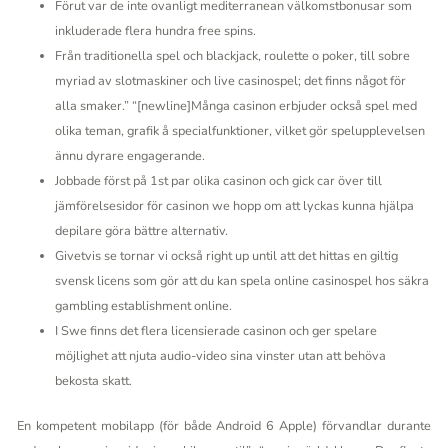
Förut var de inte ovanligt mediterranean välkomstbonusar som
inkluderade flera hundra free spins.
Från traditionella spel och blackjack, roulette o poker, till sobre
myriad av slotmaskiner och live casinospel; det finns något för
alla smaker.” “[newline]Många casinon erbjuder också spel med
olika teman, grafik å specialfunktioner, vilket gör spelupplevelsen
ännu dyrare engagerande.
Jobbade först på 1st par olika casinon och gick car över till
jämförelsesidor för casinon we hopp om att lyckas kunna hjälpa
depilare göra bättre alternativ.
Givetvis se tornar vi också right up until att det hittas en giltig
svensk licens som gör att du kan spela online casinospel hos säkra
gambling establishment online.
I Swe finns det flera licensierade casinon och ger spelare
möjlighet att njuta audio-video sina vinster utan att behöva
bekosta skatt.
En kompetent mobilapp (för både Android 6 Apple) förvandlar durante