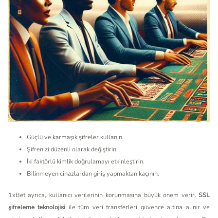
Güçlü ve karmaşık şifreler kullanın.
Şifrenizi düzenli olarak değiştirin.
İki faktörlü kimlik doğrulamayı etkinleştirin.
Bilinmeyen cihazlardan giriş yapmaktan kaçının.
1xBet ayrıca, kullanıcı verilerinin korunmasına büyük önem verir.
SSL
şifreleme teknolojisi
ile tüm veri transferleri güvence altına alınır ve