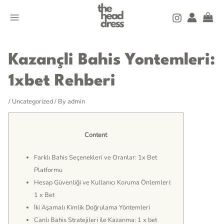
Skip
MAIN
to
MENU
content
Post
navigation
Kazançli Bahis Yontemleri:
1xbet Rehberi
/
Uncategorized
/ By
admin
Content
Farklı Bahis Seçenekleri ve Oranlar: 1x Bet
Platformu
Hesap Güvenliği ve Kullanıcı Koruma Önlemleri:
1 x Bet
İki Aşamalı Kimlik Doğrulama Yöntemleri
Canlı Bahis Stratejileri ile Kazanma: 1 x bet