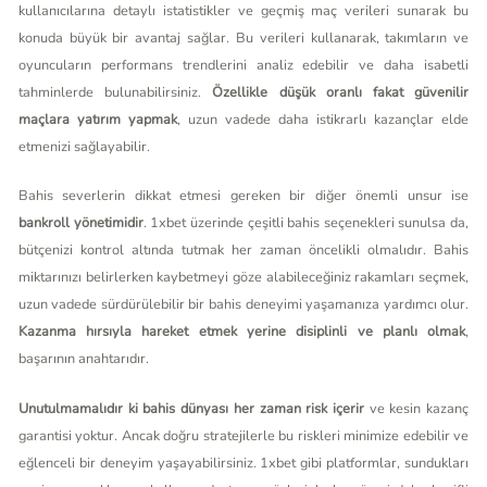
kullanıcılarına detaylı istatistikler ve geçmiş maç verileri sunarak bu
konuda büyük bir avantaj sağlar. Bu verileri kullanarak, takımların ve
oyuncuların performans trendlerini analiz edebilir ve daha isabetli
tahminlerde bulunabilirsiniz.
Özellikle düşük oranlı fakat güvenilir
maçlara yatırım yapmak
, uzun vadede daha istikrarlı kazançlar elde
etmenizi sağlayabilir.
Bahis severlerin dikkat etmesi gereken bir diğer önemli unsur ise
bankroll yönetimidir
. 1xbet üzerinde çeşitli bahis seçenekleri sunulsa da,
bütçenizi kontrol altında tutmak her zaman öncelikli olmalıdır. Bahis
miktarınızı belirlerken kaybetmeyi göze alabileceğiniz rakamları seçmek,
uzun vadede sürdürülebilir bir bahis deneyimi yaşamanıza yardımcı olur.
Kazanma hırsıyla hareket etmek yerine disiplinli ve planlı olmak
,
başarının anahtarıdır.
Unutulmamalıdır ki bahis dünyası her zaman risk içerir
ve kesin kazanç
garantisi yoktur. Ancak doğru stratejilerle bu riskleri minimize edebilir ve
eğlenceli bir deneyim yaşayabilirsiniz. 1xbet gibi platformlar, sundukları