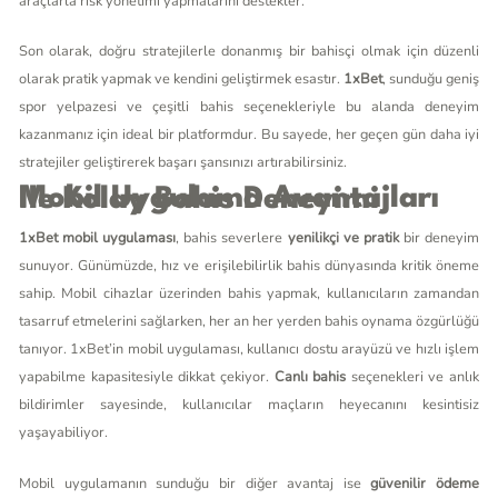
araçlarla risk yönetimi yapmalarını destekler.
Son olarak, doğru stratejilerle donanmış bir bahisçi olmak için düzenli
olarak pratik yapmak ve kendini geliştirmek esastır.
1xBet
, sunduğu geniş
spor yelpazesi ve çeşitli bahis seçenekleriyle bu alanda deneyim
kazanmanız için ideal bir platformdur. Bu sayede, her geçen gün daha iyi
stratejiler geliştirerek başarı şansınızı artırabilirsiniz.
Mobil Uygulama Avantajları Ile Kolay Bahis Deneyimi
1xBet mobil uygulaması
, bahis severlere
yenilikçi ve pratik
bir deneyim
sunuyor. Günümüzde, hız ve erişilebilirlik bahis dünyasında kritik öneme
sahip. Mobil cihazlar üzerinden bahis yapmak, kullanıcıların zamandan
tasarruf etmelerini sağlarken, her an her yerden bahis oynama özgürlüğü
tanıyor. 1xBet’in mobil uygulaması, kullanıcı dostu arayüzü ve hızlı işlem
yapabilme kapasitesiyle dikkat çekiyor.
Canlı bahis
seçenekleri ve anlık
bildirimler sayesinde, kullanıcılar maçların heyecanını kesintisiz
yaşayabiliyor.
Mobil uygulamanın sunduğu bir diğer avantaj ise
güvenilir ödeme