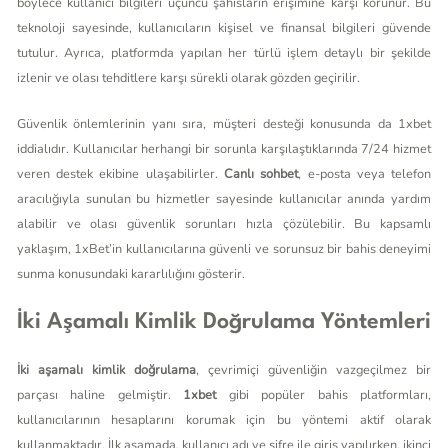
böylece kullanıcı bilgileri üçüncü şahısların erişimine karşı korunur. Bu
teknoloji sayesinde, kullanıcıların kişisel ve finansal bilgileri güvende
tutulur. Ayrıca, platformda yapılan her türlü işlem detaylı bir şekilde
izlenir ve olası tehditlere karşı sürekli olarak gözden geçirilir.
Güvenlik önlemlerinin yanı sıra, müşteri desteği konusunda da
1xbet
iddialıdır. Kullanıcılar herhangi bir sorunla karşılaştıklarında 7/24 hizmet
veren destek ekibine ulaşabilirler.
Canlı sohbet
, e-posta veya telefon
aracılığıyla sunulan bu hizmetler sayesinde kullanıcılar anında yardım
alabilir ve olası güvenlik sorunları hızla çözülebilir. Bu kapsamlı
yaklaşım, 1xBet’in kullanıcılarına güvenli ve sorunsuz bir bahis deneyimi
sunma konusundaki kararlılığını gösterir.
İki Aşamalı Kimlik Doğrulama Yöntemleri
İki aşamalı kimlik doğrulama
, çevrimiçi güvenliğin vazgeçilmez bir
parçası haline gelmiştir.
1xbet
gibi popüler bahis platformları,
kullanıcılarının hesaplarını korumak için bu yöntemi aktif olarak
kullanmaktadır. İlk aşamada, kullanıcı adı ve şifre ile giriş yapılırken, ikinci