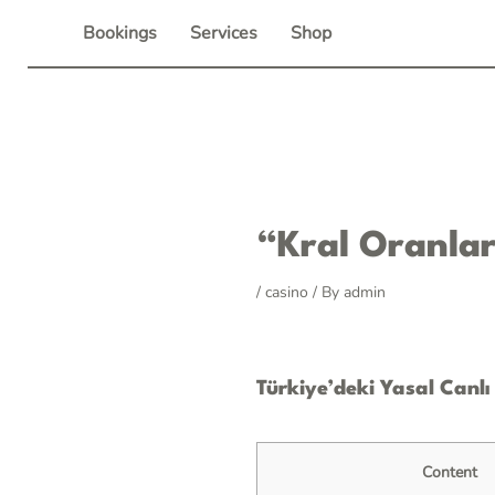
Skip
Bookings
Services
Shop
to
content
Post
“kral Oranlar
navigation
/
casino
/ By
admin
Türkiye’deki Yasal Canlı 
Content