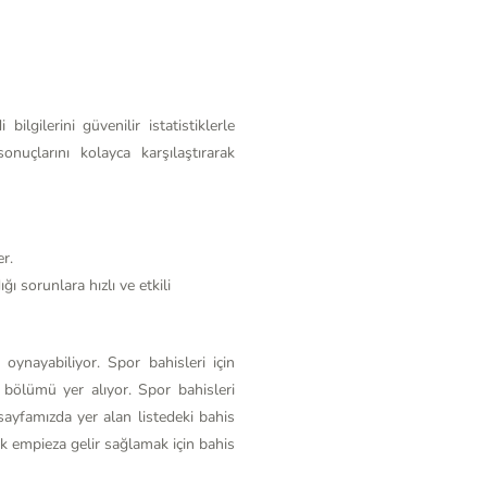
gilerini güvenilir istatistiklerle
sonuçlarını kolayca karşılaştırarak
er.
ğı sorunlara hızlı ve etkili
 oynayabiliyor. Spor bahisleri için
bölümü yer alıyor. Spor bahisleri
 sayfamızda yer alan listedeki bahis
ak empieza gelir sağlamak için bahis