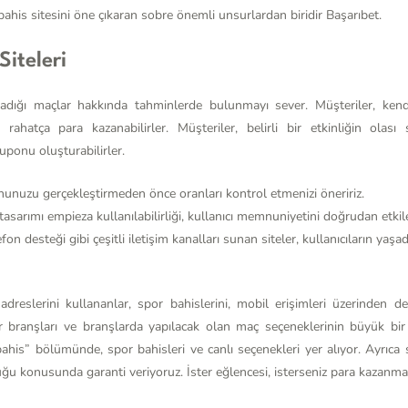
 bahis sitesini öne çıkaran sobre önemli unsurlardan biridir
Başarıbet
.
Siteleri
ığı maçlar hakkında tahminlerde bulunmayı sever. Müşteriler, kendi bil
 rahatça para kazanabilirler. Müşteriler, belirli bir etkinliğin olası 
kuponu oluşturabilirler.
unuzu gerçekleştirmeden önce oranları kontrol etmenizi öneririz.
tasarımı empieza kullanılabilirliği, kullanıcı memnuniyetini doğrudan etkil
on desteği gibi çeşitli iletişim kanalları sunan siteler, kullanıcıların yaşadı
 adreslerini kullananlar, spor bahislerini, mobil erişimleri üzerinden de
 branşları ve branşlarda yapılacak olan maç seçeneklerinin büyük bir 
“bahis” bölümünde, spor bahisleri ve canlı seçenekleri yer alıyor. Ayrıca
uğu konusunda garanti veriyoruz. İster eğlencesi, isterseniz para kazanm