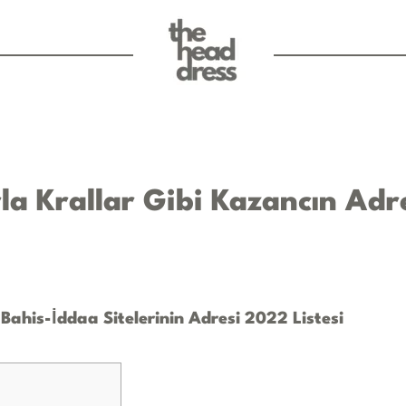
la Krallar Gibi Kazancın Adr
Bahis-İddaa Sitelerinin Adresi 2022 Listesi