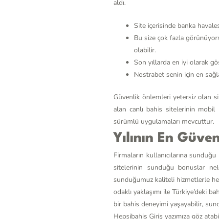
aldı.
Site içerisinde banka havale
Bu size çok fazla görünüyorsa
olabilir.
Son yıllarda en iyi olarak gö
Nostrabet senin için en sağl
Güvenlik önlemleri yetersiz olan si
alan canlı bahis sitelerinin mobi
sürümlü uygulamaları mevcuttur.
Yılının En Güveni
Firmaların kullanıcılarına sunduğu 
sitelerinin sunduğu bonuslar nele
sunduğumuz kaliteli hizmetlerle he
odaklı yaklaşımı ile Türkiye’deki bah
bir bahis deneyimi yaşayabilir, sun
Hepsibahis Giriş yazımıza göz atabil