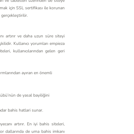
ı ve tabletleri üzerinden de siteye
tmak için SSL sertifikası ile korunan
gerçekleştirilir.
ını artırır ve daha uzun süre siteyi
kilidir. Kullanıcı yorumları empieza
teleri, kullanıcılarından gelen geri
ormlarından ayıran en önemli
lübü’nün de yasal bayiliğini
dar bahis hatlari sunar.
canı artırır. En iyi bahis siteleri,
spor dallarında de uma bahis imkanı