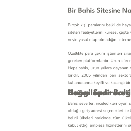
Bir Bahis Sitesine N
Birçok kişi paralarını belki de ha
siteleri faaliyetlerini küresel ça
neyin yasal olup olmadığını interne
Özellikle para çekim işlemleri sıra
gereken platformlardır. Uzun süren 
Hepsibahis, uzun yıllara dayanan de
biridir. 2005 yılından beri sektö
kullanıcılarına keyifli ve kazançlı b
Hangi Spor Bahis Sitesinı Gözden Geçi
Bahis severler, inceledikleri oyun 
olduğu giriş adresi seçenekleri ile
belirli ülkeleri haricinde, tüm ül
kabul ettiği empieza hizmetlerini s