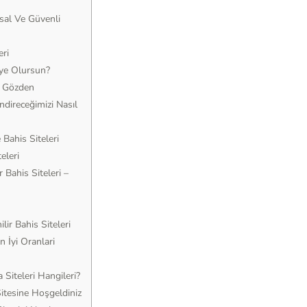
asal Ve Güvenli
eri
Üye Olursun?
ı Gözden
ndireceğimizi Nasıl
 Bahis Siteleri
eleri
r Bahis Siteleri –
lir Bahis Siteleri
 İyi Oranlari
 Siteleri Hangileri?
itesine Hoşgeldiniz