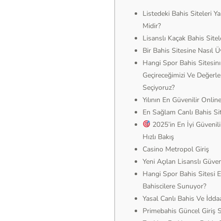
Listedeki Bahis Siteleri Y
Midir?
Lisanslı Kaçak Bahis Sitel
Bir Bahis Sitesine Nasıl 
Hangi Spor Bahis Sitesin
Geçireceğimizi Ve Değerle
Seçiyoruz?
Yılının En Güvenilir Online
En Sağlam Canlı Bahis Sit
2025’in En İyi Güvenili
Hızlı Bakış
Casino Metropol Giriş
Yeni Açılan Lisanslı Güveni
Hangi Spor Bahis Sitesi En
Bahiscilere Sunuyor?
Yasal Canlı Bahis Ve İddaa
Primebahis Güncel Giriş S