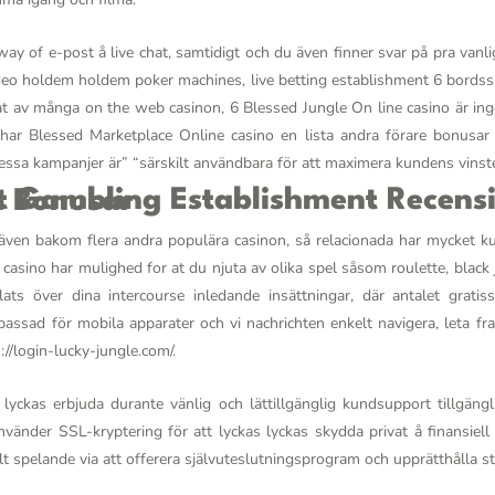
ay of e-post å live chat, samtidigt och du även finner svar på pra vanl
ideo holdem holdem poker machines, live betting establishment 6 bordsspe
ärtat av många on the web casinon, 6 Blessed Jungle On line casino är i
ar Blessed Marketplace Online casino en lista andra förare bonusar
Dessa kampanjer är” “särskilt användbara för att maximera kundens vinste
 2025 Omsättningsfria Bonusar
r även bakom flera andra populära casinon, så relacionada har mycket ku
e casino har mulighed for at du njuta av olika spel såsom roulette, black 
lats över dina intercourse inledande insättningar, där antalet gratis
passad för mobila apparater och vi nachrichten enkelt navigera, leta f
://login-lucky-jungle.com/
.
 lyckas erbjuda durante vänlig och lättillgänglig kundsupport tillgäng
änder SSL-kryptering för att lyckas lyckas skydda privat å finansiell
t spelande via att offerera självuteslutningsprogram och upprätthålla stri