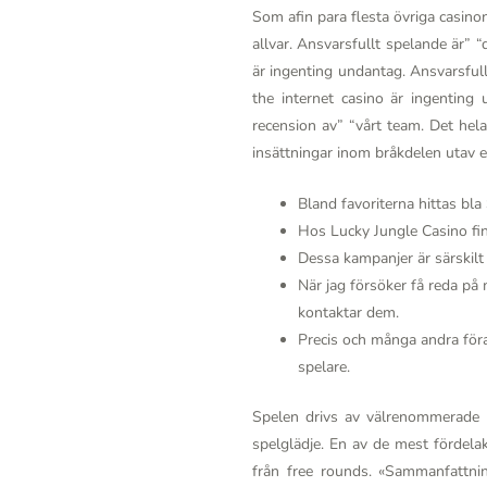
Som afin para flesta övriga casino
allvar. Ansvarsfullt spelande är” 
är ingenting undantag. Ansvarsful
the internet casino är ingenting
recension av” “vårt team. Det hel
insättningar inom bråkdelen utav en
Bland favoriterna hittas bl
Hos Lucky Jungle Casino fin
Dessa kampanjer är särskilt
När jag försöker få reda på 
kontaktar dem.
Precis och många andra förar
spelare.
Spelen drivs av välrenommerade u
spelglädje. En av de mest fördela
från free rounds. «Sammanfattni