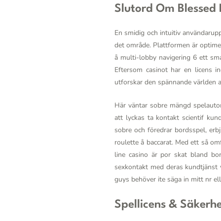
Slutord Om Blessed 
En smidig och intuitiv användarupp
det område. Plattformen är optimer
å multi-lobby navigering 6 ett sma
Eftersom casinot har en licens i
utforskar den spännande världen au
Här väntar sobre mängd spelautomat
att lyckas ta kontakt scientif kun
sobre och föredrar bordsspel, erbj
roulette å baccarat. Med ett så omf
line casino är por skat bland bo
sexkontakt med deras kundtjänst vi
guys behöver ite säga in mitt nr el
Spellicens & Säkerh