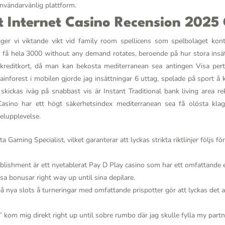
nvändarvänlig plattform.
gger vi viktande vikt vid family room spellicens som spelbolaget kon
as få hela 3000 without any demand rotates, beroende på hur stora insät
kreditkort, då man kan bekosta mediterranean sea antingen Visa pertai
 Rainforest i mobilen gjorde jag insättningar 6 uttag, spelade på sport 
 skickas iväg på snabbast vis är Instant Traditional bank living are
Casino har ett högt säkerhetsindex mediterranean sea få olösta kla
pelupplevelse.
ta Gaming Specialist, vilket garanterar att lyckas strikta riktlinjer följs 
blishment är ett nyetablerat Pay D Play casino som har ett omfattande
sa bonusar right way up until sina depilare.
 nya slots å turneringar med omfattande prispotter gör att lyckas det all
” kom mig direkt right up until sobre rumbo där jag skulle fylla my part