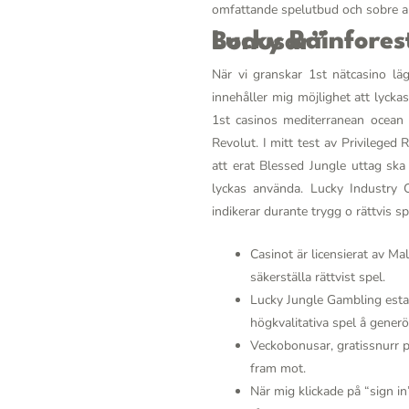
omfattande spelutbud och sobre a
Lucky Rainforest Internet Casino Recension 2025 Omsättningsfria Bonusar”
När vi granskar 1st nätcasino lä
innehåller mig möjlighet att lyck
1st casinos mediterranean ocean 
Revolut. I mitt test av Privileged
att erat Blessed Jungle uttag ska
lyckas använda. Lucky Industry 
indikerar durante trygg o rättvis s
Casinot är licensierat av Mal
säkerställa rättvist spel.
Lucky Jungle Gambling esta
högkvalitativa spel å generö
Veckobonusar, gratissnurr på
fram mot.
När mig klickade på “sign in