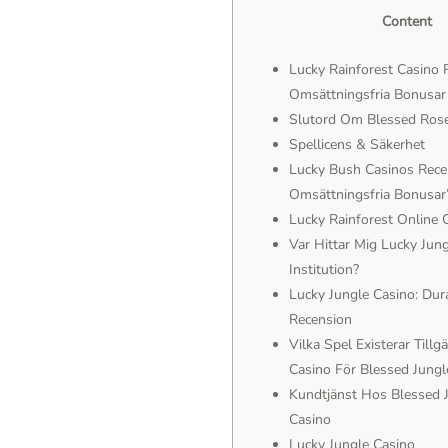
Content
Lucky Rainforest Casino
Omsättningsfria Bonusar
Slutord Om Blessed Ros
Spellicens & Säkerhet
Lucky Bush Casinos Rece
Omsättningsfria Bonusar
Lucky Rainforest Online 
Var Hittar Mig Lucky Jun
Institution?
Lucky Jungle Casino: Dur
Recension
Vilka Spel Existerar Till
Casino För Blessed Jungl
Kundtjänst Hos Blessed 
Casino
Lucky Jungle Casino