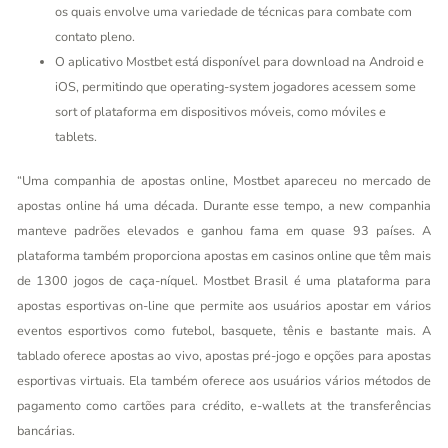
os quais envolve uma variedade de técnicas para combate com
contato pleno.
O aplicativo Mostbet está disponível para download na Android e
iOS, permitindo que operating-system jogadores acessem some
sort of plataforma em dispositivos móveis, como móviles e
tablets.
“Uma companhia de apostas online, Mostbet apareceu no mercado de
apostas online há uma década. Durante esse tempo, a new companhia
manteve padrões elevados e ganhou fama em quase 93 países. A
plataforma também proporciona apostas em casinos online que têm mais
de 1300 jogos de caça-níquel. Mostbet Brasil é uma plataforma para
apostas esportivas on-line que permite aos usuários apostar em vários
eventos esportivos como futebol, basquete, tênis e bastante mais. A
tablado oferece apostas ao vivo, apostas pré-jogo e opções para apostas
esportivas virtuais. Ela também oferece aos usuários vários métodos de
pagamento como cartões para crédito, e-wallets at the transferências
bancárias.