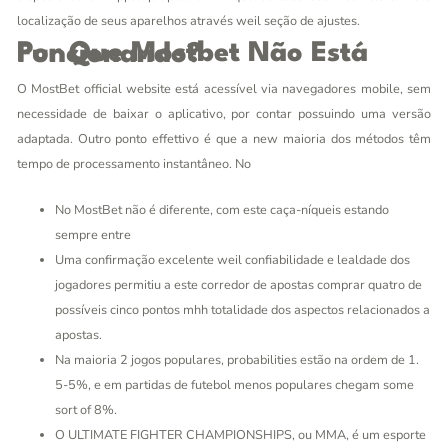
localização de seus aparelhos através weil seção de ajustes.
Por Que Mostbet Não Está Funcionando?
O MostBet official website está acessível via navegadores mobile, sem
necessidade de baixar o aplicativo, por contar possuindo uma versão
adaptada. Outro ponto effettivo é que a new maioria dos métodos têm
tempo de processamento instantâneo. No
No MostBet não é diferente, com este caça-níqueis estando
sempre entre
Uma confirmação excelente weil confiabilidade e lealdade dos
jogadores permitiu a este corredor de apostas comprar quatro de
possíveis cinco pontos mhh totalidade dos aspectos relacionados a
apostas.
Na maioria 2 jogos populares, probabilities estão na ordem de 1.
5-5%, e em partidas de futebol menos populares chegam some
sort of 8%.
O ULTIMATE FIGHTER CHAMPIONSHIPS, ou MMA, é um esporte