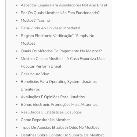
Aspectos Legais Para Apostadores Not Any Brasil
Por Os Quais Mostbet Não Está Funcionando?
Mostbet” “casino
Bem-vindo Ao Universo Mostbets!
Registo Electronic Verificação” “Simply No
Mostbet
Quais Os Métodos De Pagamento No Mostbet?
Mostbet Casino Mostbet – A Casa Esportiva Mais
Popular Perform Brasil
Cassino Ao Vivo
Benefícios Para Operating System Usuários
Brasileiros
Avaliações E Opiniões Para Usuários
Bônus Electronic Promoções Mais Atraentes
Resultados E Estatísticas Dos Jogos
Como Depositar Na Mostbet
Tipos De Apostas Elizabeth Odds No Mostbet
Detalhes Sobre Contato Do Suporte Da Mostbet