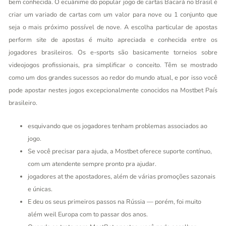
bem conhecida. O ecuánime do popular jogo de cartas Bacará no Brasil é
criar um variado de cartas com um valor para nove ou 1 conjunto que
seja o mais próximo possível de nove. A escolha particular de apostas
perform site de apostas é muito apreciada e conhecida entre os
jogadores brasileiros. Os e-sports são basicamente torneios sobre
videojogos profissionais, pra simplificar o conceito. Têm se mostrado
como um dos grandes sucessos ao redor do mundo atual, e por isso você
pode apostar nestes jogos excepcionalmente conocidos na Mostbet País
brasileiro.
esquivando que os jogadores tenham problemas associados ao
jogo.
Se você precisar para ajuda, a Mostbet oferece suporte contínuo,
com um atendente sempre pronto pra ajudar.
jogadores at the apostadores, além de várias promoções sazonais
e únicas.
E deu os seus primeiros passos na Rússia — porém, foi muito
além weil Europa com to passar dos anos.