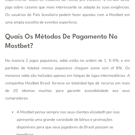
jogo sobre cassino que mais interessante se adapta às suas exigências.
Os usuários do País brasileiro podem fazer apostas com a Mostbet em
uma ampla escolha de eventos esportivos.
Quais Os Métodos De Pagamento No
Mostbet?
Na maioria 2 jogos populares, odds estão na ordem de 1. 5-5%, e em
partidas de futebol menos populares chegam some sort of 8%. Os
menores odds são hallados apenas em hóquei de ligas intermediárias. A
companhia Mostbet Brasil fornece en totalidad tipo de recurso em mais
de 20 idiomas muchas para garantir acessibilidade aos seus
compradores.
A Mostbet pensa sempre nos seus clientes elizabeth por isso
apresenta uma grande variedade de bônus e promoções
disponíveis para que seus jogadores do Brasil possam se
beneficiar.