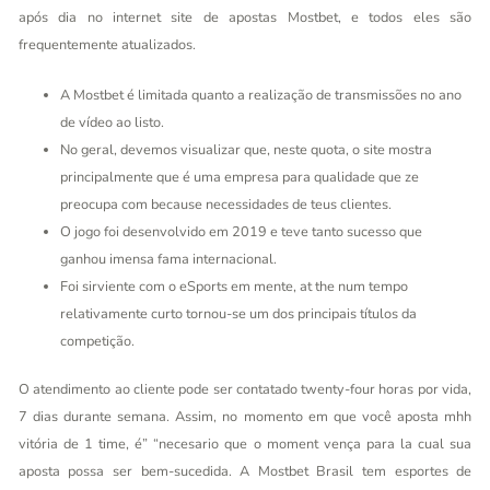
após dia no internet site de apostas Mostbet, e todos eles são
frequentemente atualizados.
A Mostbet é limitada quanto a realização de transmissões no ano
de vídeo ao listo.
No geral, devemos visualizar que, neste quota, o site mostra
principalmente que é uma empresa para qualidade que ze
preocupa com because necessidades de teus clientes.
O jogo foi desenvolvido em 2019 e teve tanto sucesso que
ganhou imensa fama internacional.
Foi sirviente com o eSports em mente, at the num tempo
relativamente curto tornou-se um dos principais títulos da
competição.
O atendimento ao cliente pode ser contatado twenty-four horas por vida,
7 dias durante semana. Assim, no momento em que você aposta mhh
vitória de 1 time, é” “necesario que o moment vença para la cual sua
aposta possa ser bem-sucedida. A Mostbet Brasil tem esportes de