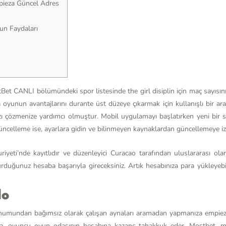
pieza Güncel Adres
un Faydaları
tBet CANLI bölümündeki spor listesinde the girl disiplin için maç sayısı
yunun avantajlarını durante üst düzeye çıkarmak için kullanışlı bir ar
zı çözmenize yardımcı olmuştur. Mobil uygulamayı başlatırken yeni bi
güncelleme ise, ayarlara gidin ve bilinmeyen kaynaklardan güncellemeye izi
yeti’nde kayıtlıdır ve düzenleyici Curacao tarafından uluslararası olar
rduğunuz hesaba başarıyla gireceksiniz. Artık hesabınıza para yükleyeb
lo
numundan bağımsız olarak çalışan aynaları aramadan yapmanıza empieza 
a, oyuncu oyun odasının hesabına kazanç tahakkuk eder. Mostbet, maç