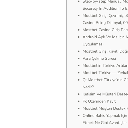
Step-by-step Manual: Most
Securely In Addition To E
Mostbet Giriş: Çevrimiçi 
Casino Being Disloyal, 0
Mostbet Casino Giriş Par
Android Apk Ve Ios Için 
Uygulaması
Mostbet Giriş, Kayıt, Do
Para Çekme Süresi
Mostbet’in Türkiye Artıları
Mostbet Türkiye — Zerka
Q: Mostbet Türkiye’nin Gü
Nedir?
İletişim Ve Müşteri Deste
Pc Üzerinden Kayıt
Mostbet Müşteri Destek 
Online Bahis Yapmak Için 
Etmek Ne Gibi Avantajlar