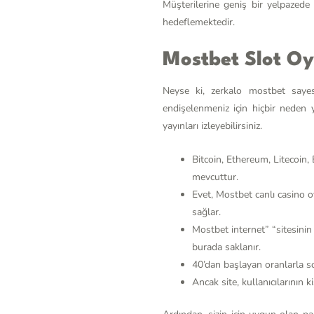
Müşterilerine geniş bir yelpazede
hedeflemektedir.
Mostbet Slot Oy
Neyse ki, zerkalo mostbet sayes
endişelenmeniz için hiçbir neden 
yayınları izleyebilirsiniz.
Bitcoin, Ethereum, Litecoin,
mevcuttur.
Evet, Mostbet canlı casino o
sağlar.
Mostbet internet” “sitesini
burada saklanır.
40’dan başlayan oranlarla sob
Ancak site, kullanıcılarının k