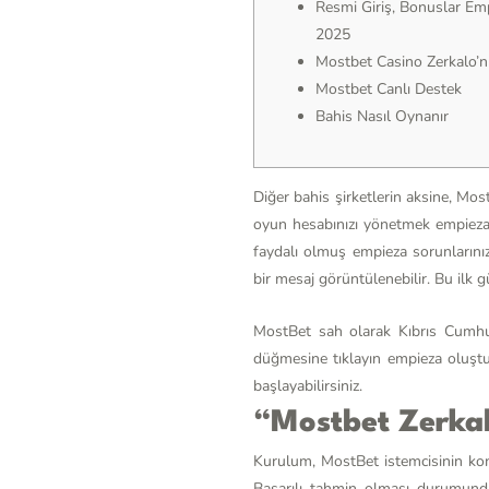
Resmi Giriş, Bonuslar Em
2025
Mostbet Casino Zerkalo’n
Mostbet Canlı Destek
Bahis Nasıl Oynanır
Diğer bahis şirketlerin aksine, Mos
oyun hesabınızı yönetmek empieza o
faydalı olmuş empieza sorunlarını
bir mesaj görüntülenebilir. Bu ilk 
MostBet sah olarak Kıbrıs Cumhuri
düğmesine tıklayın empieza oluştu
başlayabilirsiniz.
“mostbet Zerka
Kurulum, MostBet istemcisinin ko
Başarılı tahmin olması durumund