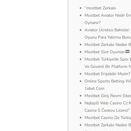
“mostbet Zerkalo
Mostbet Aviator Nedir Em
Oynanır?
Aviator Ücretsiz Bahisler
Oyunu Para Yatırma Bon
Mostbet Zerkalo Neden B
Mostbet Slot Oyunları
Mostbet Türkiye’de Spor Ba
Ve Güvenli Bir Platform 
Mostbet Erişebilir Miyim?
Online Sports Betting Wi
1xbet Com
Mostbet Giriş Resmi Sites
Nejlepší Web Casino Cz 
Casina S Českou Licencí”
Mostbet Casino De Türki
Mostbet Zerkalo Neden B