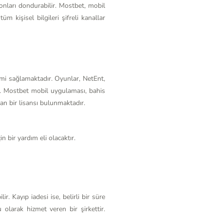
onları dondurabilir. Mostbet, mobil
m kişisel bilgileri şifreli kanallar
imi sağlamaktadır. Oyunlar, NetEnt,
r. Mostbet mobil uygulaması, bahis
lan bir lisansı bulunmaktadır.
n bir yardım eli olacaktır.
ir. Kayıp iadesi ise, belirli bir süre
 olarak hizmet veren bir şirkettir.