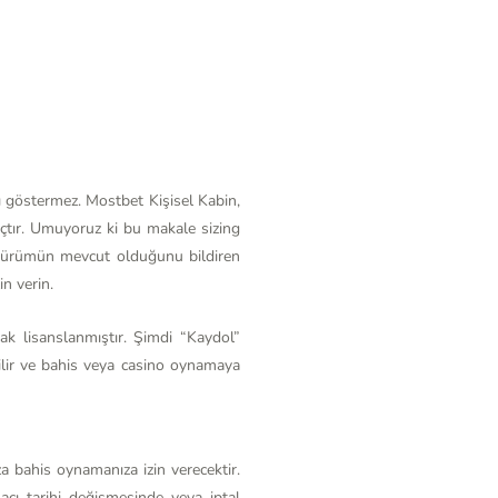
nı göstermez. Mostbet Kişisel Kabin,
açtır. Umuyoruz ki bu makale sizing
r sürümün mevcut olduğunu bildiren
n verin.
ak lisanslanmıştır. Şimdi “Kaydol”
ilir ve bahis veya casino oynamaya
bahis oynamanıza izin verecektir.
ı tarihi değişmesinde veya iptal