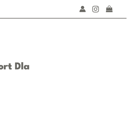
rt Dla