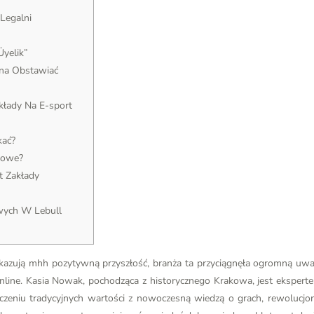
 Legalni
Üyelik”
żna Obstawiać
kłady Na E-sport
kać?
towe?
t Zakłady
wych W Lebull
kazują mhh pozytywną przyszłość, branża ta przyciągnęła ogromną uwa
nline. Kasia Nowak, pochodząca z historycznego Krakowa, jest ekspertem
ączeniu tradycyjnych wartości z nowoczesną wiedzą o grach, rewolucjo