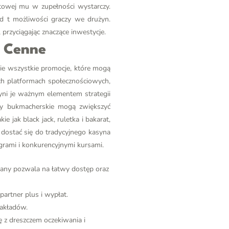
netowej mu w zupełności wystarczy.
d t możliwości graczy we drużyn.
przyciągając znaczące inwestycje.
pie wszystkie promocje, które mogą
ych platformach społecznościowych,
zyni je ważnym elementem strategii
rmy bukmacherskie mogą zwiększyć
 jak black jack, ruletka i bakarat,
 dostać się do tradycyjnego kasyna
rami i konkurencyjnymi kursami.
pany pozwala na łatwy dostęp oraz
artner plus i wypłat.
zakładów.
ę z dreszczem oczekiwania i