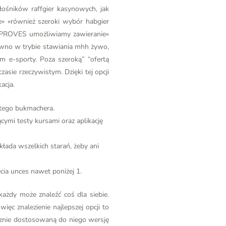
ośników raffgier kasynowych, jak
» «również szeroki wybór habgier
IMPROVES umożliwiamy zawieranie»
wno w trybie stawiania mhh żywo,
m e-sporty. Poza szeroką” “ofertą
sie rzeczywistym. Dzięki tej opcji
kacja
.
 tego bukmachera.
ymi testy kursami oraz aplikację
łada wszelkich starań, żeby ani
ecia unces nawet poniżej 1.
“każdy może znaleźć coś dla siebie.
ęc znalezienie najlepszej opcji to
cznie dostosowaną do niego wersję