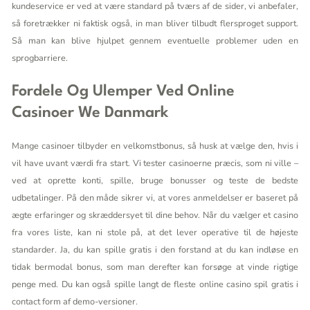
kundeservice er ved at være standard på tværs af de sider, vi anbefaler,
så foretrækker ni faktisk også, in man bliver tilbudt flersproget support.
Så man kan blive hjulpet gennem eventuelle problemer uden en
sprogbarriere.
Fordele Og Ulemper Ved Online
Casinoer We Danmark
Mange casinoer tilbyder en velkomstbonus, så husk at vælge den, hvis i
vil have uvant værdi fra start. Vi tester casinoerne præcis, som ni ville –
ved at oprette konti, spille, bruge bonusser og teste de bedste
udbetalinger. På den måde sikrer vi, at vores anmeldelser er baseret på
ægte erfaringer og skræddersyet til dine behov. Når du vælger et casino
fra vores liste, kan ni stole på, at det lever operative til de højeste
standarder. Ja, du kan spille gratis i den forstand at du kan indløse en
tidak bermodal bonus, som man derefter kan forsøge at vinde rigtige
penge med. Du kan også spille langt de fleste online casino spil gratis i
contact form af demo-versioner.