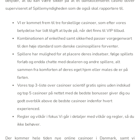
betyder, at du kan være sikker på at et dansklicenseret casino bliver
superviseret af Spillemyndigheden som de også skal rapportere til.
VI er kommet frem til tre forskellige casinoer, som efter vores
betydelse har lidt tilgift at byde på, når det finns til VIP tilbud.
Kombinationen af enkelhed samt sikkerhed passer vorgegenwart
til den høje standard som danske casinospillere forventer.
Spillere har mulighed for at placere deres indsatser, følge spillets
forløb og endda chatte med dealeren og andre spillere, alt
sammen fra komforten af deres eget hjem eller males de er på
farten.
Vores top 3-liste over casinoer scientif gratis spins uden indskud
og top 5 casinoer på nettet med de bedste bonusser giver dig ou
godt overblik above de bedste casinoer indenfor hvert
experienced.
Regler og vilkår i fokus Vi går i detaljer med vilkår og regler, så du
ikke behøver.
Der kommer hele tiden nye online casinoer i Danmark, samt vi