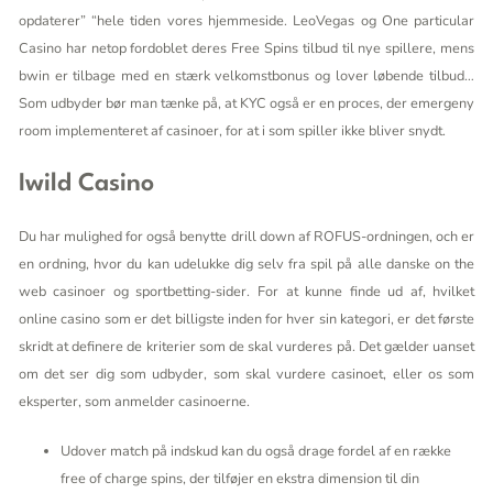
opdaterer” “hele tiden vores hjemmeside. LeoVegas og One particular
Casino har netop fordoblet deres Free Spins tilbud til nye spillere, mens
bwin er tilbage med en stærk velkomstbonus og lover løbende tilbud…
Som udbyder bør man tænke på, at KYC også er en proces, der emergeny
room implementeret af casinoer, for at i som spiller ikke bliver snydt.
Iwild Casino
Du har mulighed for også benytte drill down af ROFUS-ordningen, och er
en ordning, hvor du kan udelukke dig selv fra spil på alle danske on the
web casinoer og sportbetting-sider. For at kunne finde ud af, hvilket
online casino som er det billigste inden for hver sin kategori, er det første
skridt at definere de kriterier som de skal vurderes på. Det gælder uanset
om det ser dig som udbyder, som skal vurdere casinoet, eller os som
eksperter, som anmelder casinoerne.
Udover match på indskud kan du også drage fordel af en række
free of charge spins, der tilføjer en ekstra dimension til din