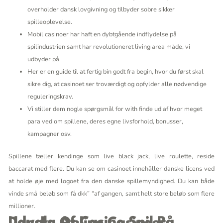
overholder dansk lovgivning og tilbyder sobre sikker
spilleoplevelse.
Mobil casinoer har haft en dybtgående indflydelse på
spilindustrien samt har revolutioneret living area måde, vi
udbyder på.
Her er en guide til at fertig bin godt fra begin, hvor du først skal
sikre dig, at casinoet ser troværdigt og opfylder alle nødvendige
reguleringskrav.
Vi stiller dem nogle spørgsmål for with finde ud af hvor meget
para ved om spillene, deres egne livsforhold, bonusser,
kampagner osv.
Spillene tæller kendinge som live black jack, live roulette, reside
baccarat med flere. Du kan se om casinoet innehåller danske licens ved
at holde øje med logoet fra den danske spillemyndighed. Du kan både
vinde små beløb som få dkk” “af gangen, samt helt store beløb som flere
millioner.