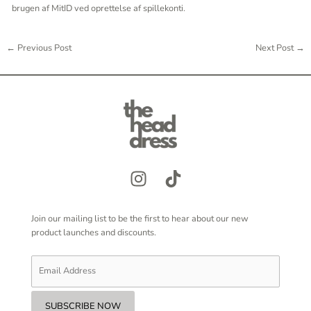
brugen af MitID ved oprettelse af spillekonti.
←
Previous Post
Next Post
→
Join our mailing list to be the first to hear about our new
product launches and discounts.