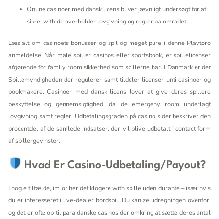
Online casinoer med dansk licens bliver jævnligt undersøgt for at
sikre, with de overholder lovgivning og regler på området.
Læs alt om casinoets bonusser og spil og meget pure i denne Playtoro
anmeldelse. Når male spiller casinos eller sportsbook, er spillelicenser
afgørende for family room sikkerhed som spillerne har. I Danmark er det
Spillemyndigheden der regulerer samt tildeler licenser unti casinoer og
bookmakere. Casinoer med dansk licens lover at give deres spillere
beskyttelse og gennemsigtighed, da de emergeny room underlagt
lovgivning samt regler. Udbetalingsgraden på casino sider beskriver den
procentdel af de samlede indsatser, der vil blive udbetalt i contact form
af spillergevinster.
Hvad Er Casino-Udbetaling/payout?
I nogle tilfælde, im or her det klogere with spille uden durante – især hvis
du er interesseret i live-dealer bordspil. Du kan ze udregningen ovenfor,
og det er ofte op til para danske casinosider omkring at sætte deres antal