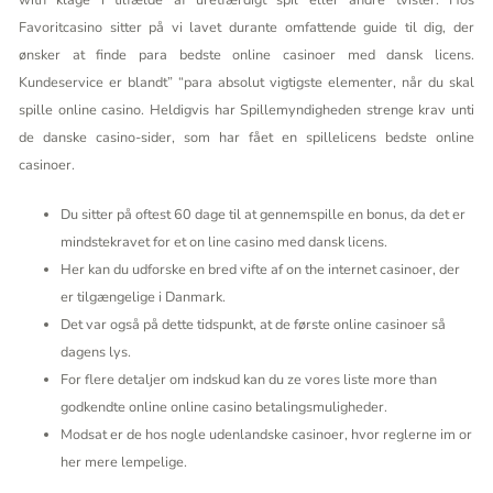
Favoritcasino sitter på vi lavet durante omfattende guide til dig, der
ønsker at finde para bedste online casinoer med dansk licens.
Kundeservice er blandt” “para absolut vigtigste elementer, når du skal
spille online casino. Heldigvis har Spillemyndigheden strenge krav unti
de danske casino-sider, som har fået en spillelicens
bedste online
casinoer
.
Du sitter på oftest 60 dage til at gennemspille en bonus, da det er
mindstekravet for et on line casino med dansk licens.
Her kan du udforske en bred vifte af on the internet casinoer, der
er tilgængelige i Danmark.
Det var også på dette tidspunkt, at de første online casinoer så
dagens lys.
For flere detaljer om indskud kan du ze vores liste more than
godkendte online online casino betalingsmuligheder.
Modsat er de hos nogle udenlandske casinoer, hvor reglerne im or
her mere lempelige.