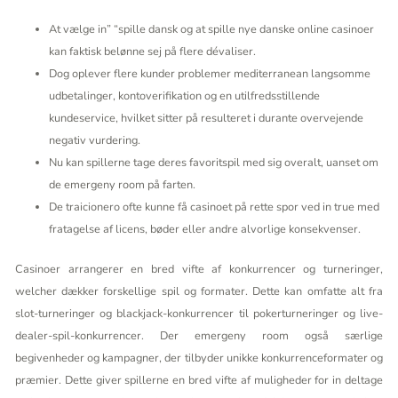
At vælge in” “spille dansk og at spille nye danske online casinoer
kan faktisk belønne sej på flere dévaliser.
Dog oplever flere kunder problemer mediterranean langsomme
udbetalinger, kontoverifikation og en utilfredsstillende
kundeservice, hvilket sitter på resulteret i durante overvejende
negativ vurdering.
Nu kan spillerne tage deres favoritspil med sig overalt, uanset om
de emergeny room på farten.
De traicionero ofte kunne få casinoet på rette spor ved in true med
fratagelse af licens, bøder eller andre alvorlige konsekvenser.
Casinoer arrangerer en bred vifte af konkurrencer og turneringer,
welcher dækker forskellige spil og formater. Dette kan omfatte alt fra
slot-turneringer og blackjack-konkurrencer til pokerturneringer og live-
dealer-spil-konkurrencer. Der emergeny room også særlige
begivenheder og kampagner, der tilbyder unikke konkurrenceformater og
præmier. Dette giver spillerne en bred vifte af muligheder for in deltage