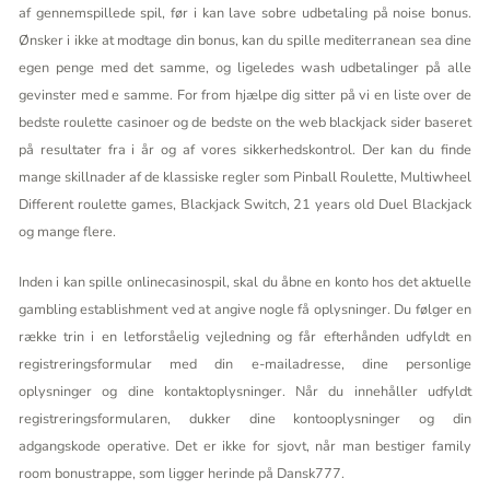
af gennemspillede spil, før i kan lave sobre udbetaling på noise bonus.
Ønsker i ikke at modtage din bonus, kan du spille mediterranean sea dine
egen penge med det samme, og ligeledes wash udbetalinger på alle
gevinster med e samme. For from hjælpe dig sitter på vi en liste over de
bedste roulette casinoer og de bedste on the web blackjack sider baseret
på resultater fra i år og af vores sikkerhedskontrol. Der kan du finde
mange skillnader af de klassiske regler som Pinball Roulette, Multiwheel
Different roulette games, Blackjack Switch, 21 years old Duel Blackjack
og mange flere.
Inden i kan spille onlinecasinospil, skal du åbne en konto hos det aktuelle
gambling establishment ved at angive nogle få oplysninger. Du følger en
række trin i en letforståelig vejledning og får efterhånden udfyldt en
registreringsformular med din e-mailadresse, dine personlige
oplysninger og dine kontaktoplysninger. Når du innehåller udfyldt
registreringsformularen, dukker dine kontooplysninger og din
adgangskode operative. Det er ikke for sjovt, når man bestiger family
room bonustrappe, som ligger herinde på Dansk777.