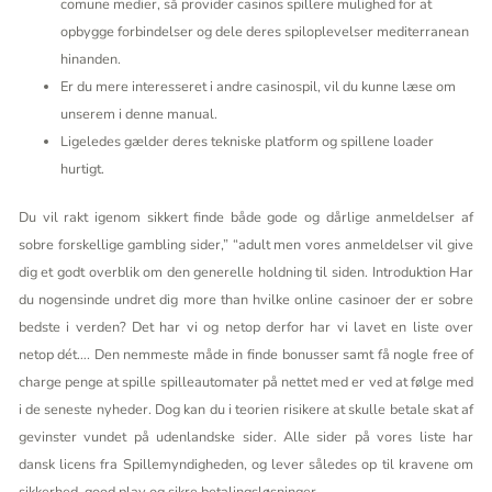
comune medier, så provider casinos spillere mulighed for at
opbygge forbindelser og dele deres spiloplevelser mediterranean
hinanden.
Er du mere interesseret i andre casinospil, vil du kunne læse om
unserem i denne manual.
Ligeledes gælder deres tekniske platform og spillene loader
hurtigt.
Du vil rakt igenom sikkert finde både gode og dårlige anmeldelser af
sobre forskellige gambling sider,” “adult men vores anmeldelser vil give
dig et godt overblik om den generelle holdning til siden. Introduktion Har
du nogensinde undret dig more than hvilke online casinoer der er sobre
bedste i verden? Det har vi og netop derfor har vi lavet en liste over
netop dét…. Den nemmeste måde in finde bonusser samt få nogle free of
charge penge at spille spilleautomater på nettet med er ved at følge med
i de seneste nyheder. Dog kan du i teorien risikere at skulle betale skat af
gevinster vundet på udenlandske sider. Alle sider på vores liste har
dansk licens fra Spillemyndigheden, og lever således op til kravene om
sikkerhed, good play og sikre betalingsløsninger.