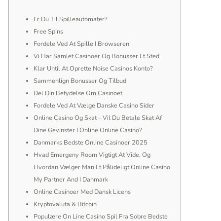
Er Du Til Spilleautomater?
Free Spins
Fordele Ved At Spille I Browseren
Vi Har Samlet Casinoer Og Bonusser Et Sted
Klar Until At Oprette Noise Casinos Konto?
Sammenlign Bonusser Og Tilbud
Del Din Betydelse Om Casinoet
Fordele Ved At Vælge Danske Casino Sider
Online Casino Og Skat – Vil Du Betale Skat Af
Dine Gevinster I Online Online Casino?
Danmarks Bedste Online Casinoer 2025
Hvad Emergeny Room Vigtigt At Vide, Og
Hvordan Vælger Man Et Pålideligt Online Casino
My Partner And I Danmark
Online Casinoer Med Dansk Licens
Kryptovaluta & Bitcoin
Populære On Line Casino Spil Fra Sobre Bedste