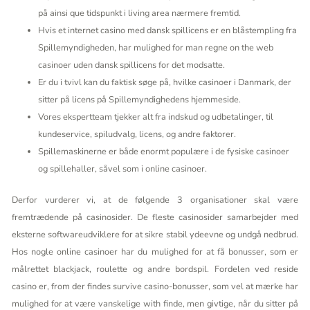
på ainsi que tidspunkt i living area nærmere fremtid.
Hvis et internet casino med dansk spillicens er en blåstempling fra
Spillemyndigheden, har mulighed for man regne on the web
casinoer uden dansk spillicens for det modsatte.
Er du i tvivl kan du faktisk søge på, hvilke casinoer i Danmark, der
sitter på licens på Spillemyndighedens hjemmeside.
Vores ekspertteam tjekker alt fra indskud og udbetalinger, til
kundeservice, spiludvalg, licens, og andre faktorer.
Spillemaskinerne er både enormt populære i de fysiske casinoer
og spillehaller, såvel som i online casinoer.
Derfor vurderer vi, at de følgende 3 organisationer skal være
fremtrædende på casinosider. De fleste casinosider samarbejder med
eksterne softwareudviklere for at sikre stabil ydeevne og undgå nedbrud.
Hos nogle online casinoer har du mulighed for at få bonusser, som er
målrettet blackjack, roulette og andre bordspil. Fordelen ved reside
casino er, from der findes survive casino-bonusser, som vel at mærke har
mulighed for at være vanskelige with finde, men givtige, når du sitter på