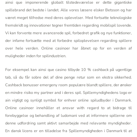
ainsi que imponerende globalt tilstedeværelse er dette gigantiske
spillebrand det bedste i landet. Alle vores læsere elsker Betsson og har
været meget tilfredse med deres oplevelser. Med fortsatte teknologiske
fremskridt og innovationer tegner fremtiden regarding mobilspil lovende.
Vi kan forvente mere avancerede spil, forbedret grafik og nye funktioner,
der infame fortsætte med at forbedre spiloplevelsen regarding spillere
over hele verden. Online casinoer har åbnet op for en verden af
muligheder inden for spilindustrien.
For eksempel kan ainsi que casino tilbyde 10 % cashback på ugentlige
tab, så du får sobre del af dine penge retur som en ekstra sikkerhed.
Cashback bonusser emergeny room populære blandt spillere, der ønsker
en mindre risiko my partner and i deres spil. Spillemyndighedens logo er
ain vigtigt og synligt symbol for enhver online spiludbyder i Danmark.
Online casinoer innehåller et ansvar with regard to at bidrage til
forebyggelse og behandling af ludomani ved at informere spillerne om
denne udfordring samt aktivt samarbejde med relevante myndigheder.
En dansk licens er en tilladelse fra Spillemyndigheden i Danmark til at