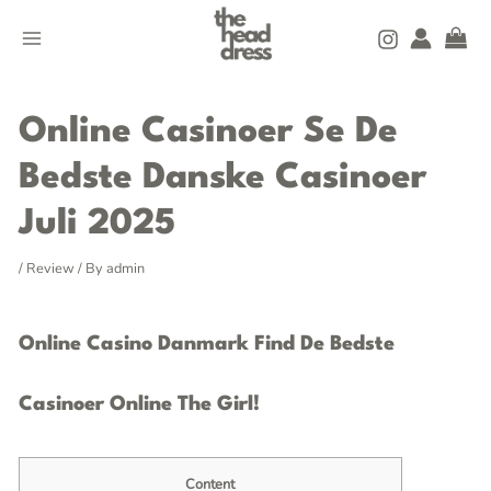
Skip
MAIN
to
MENU
content
Post
navigation
Online Casinoer Se De
Bedste Danske Casinoer
Juli 2025
/
Review
/ By
admin
Online Casino Danmark Find De Bedste
Casinoer Online The Girl!
Content