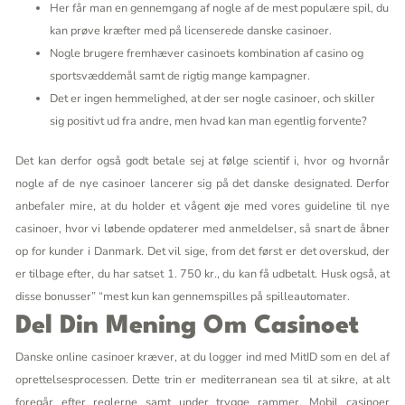
Her får man en gennemgang af nogle af de mest populære spil, du
kan prøve kræfter med på licenserede danske casinoer.
Nogle brugere fremhæver casinoets kombination af casino og
sportsvæddemål samt de rigtig mange kampagner.
Det er ingen hemmelighed, at der ser nogle casinoer, och skiller
sig positivt ud fra andre, men hvad kan man egentlig forvente?
Det kan derfor også godt betale sej at følge scientif i, hvor og hvornår
nogle af de nye casinoer lancerer sig på det danske designated. Derfor
anbefaler mire, at du holder et vågent øje med vores guideline til nye
casinoer, hvor vi løbende opdaterer med anmeldelser, så snart de åbner
op for kunder i Danmark. Det vil sige, from det først er det overskud, der
er tilbage efter, du har satset 1. 750 kr., du kan få udbetalt. Husk også, at
disse bonusser” “mest kun kan gennemspilles på spilleautomater.
Del Din Mening Om Casinoet
Danske online casinoer kræver, at du logger ind med MitID som en del af
oprettelsesprocessen. Dette trin er mediterranean sea til at sikre, at alt
foregår efter reglerne samt under trygge rammer. Mobil casinoer