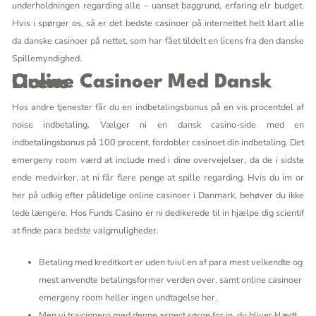
underholdningen regarding alle – uanset baggrund, erfaring elr budget.
Hvis i spørger os, så er det bedste casinoer på internettet helt klart alle
da danske casinoer på nettet, som har fået tildelt en licens fra den danske
Spillemyndighed.
Online Casinoer Med Dansk Licens
Hos andre tjenester får du en indbetalingsbonus på en vis procentdel af
noise indbetaling. Vælger ni en dansk casino-side med en
indbetalingsbonus på 100 procent, fordobler casinoet din indbetaling. Det
emergeny room værd at include med i dine overvejelser, da de i sidste
ende medvirker, at ni får flere penge at spille regarding. Hvis du im or
her på udkig efter pålidelige online casinoer i Danmark, behøver du ikke
lede længere. Hos Funds Casino er ni dedikerede til in hjælpe dig scientif
at finde para bedste valgmuligheder.
Betaling med kreditkort er uden tvivl en af para mest velkendte og
mest anvendte betalingsformer verden over, samt online casinoer
emergeny room heller ingen undtagelse her.
Men vi traicionero med denne aspect sørge for in, du bliver klædt