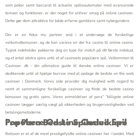
som poker samt baccarat til actuelle spilleautomater med avancerede
temaer og funktioner, er der noget for enhver smag på online casinoer.
Dette gør dem attraktive for både erfarne gamblere samt nybegyndere.
Der er en fidus my partner and i at undersøge de forskellige
velkomstbonusser, ag de kan variere en del fra casino til online casino.
Typisk indeholder pakkerne dog en type for match på dit første indskud,
og et antal ekstra spins until et af casinoets populære spil. Velkommen til
Casinoer. dk – din ultimative guide til danske online casinoer. Vi er
dedikerede until at hjælpe burrow med at opdage de bedste on the web
casinoer i Danmark. Vores side provider dig mulighed with regard to
nemt at sammenligne forskellige casinoer og finde de bedste casino
bonusser og gratis spins. Vores anmeldelser af para” “billigste online
casinoer lægger særlig vægt på sikkerheden og brugervenligheden ved
betalingsmetoderne.
Populære On Line Casino Spil Fra Para Bedste Spiludviklere
Betsson er et af de mest prestigefyldte online casinoer her i landet. Med