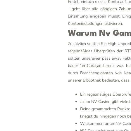
Erstell einfach dieses Konto auf 
– geht über alle gängigen Zahl
Einzahlung eingeben musst. Eini
Kontoeinstellungen aktivieren.
Warum Nv Gamb
Zusätzlich sollten Sie High Unpre
regelmäßiges Überprüfen der RTPs
sollten unsereiner pass away Fakto
bauer 1er Curaçao-Lizenz, was ha 
durch Branchengiganten wie Net
unserer Bibliothek bedeuten, dass
Ein regelmäßiges Überprüfen
Ja, im NV Casino gibt viele 
Deine gesammelten Punkte v
kriegst du hingegen noch b
Willkommen unter NV Casin
NV. Casino ist echt eine Onl