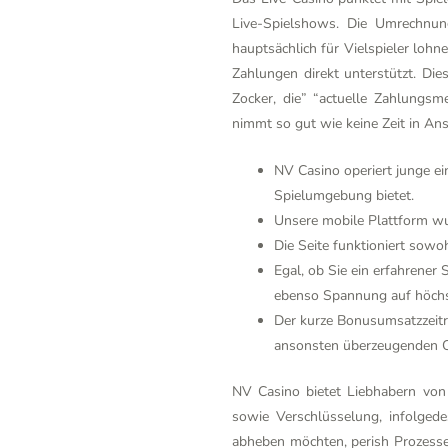
Live-Spielshows. Die Umrechnun
hauptsächlich für Vielspieler loh
Zahlungen direkt unterstützt. Die
Zocker, die” “actuelle Zahlungs
nimmt so gut wie keine Zeit in Ans
NV Casino operiert junge ein
Spielumgebung bietet.
Unsere mobile Plattform wur
Die Seite funktioniert sowo
Egal, ob Sie ein erfahrener
ebenso Spannung auf höch
Der kurze Bonusumsatzzeitr
ansonsten überzeugenden On
NV Casino bietet Liebhabern von 
sowie Verschlüsselung, infolgede
abheben möchten, perish Prozesse