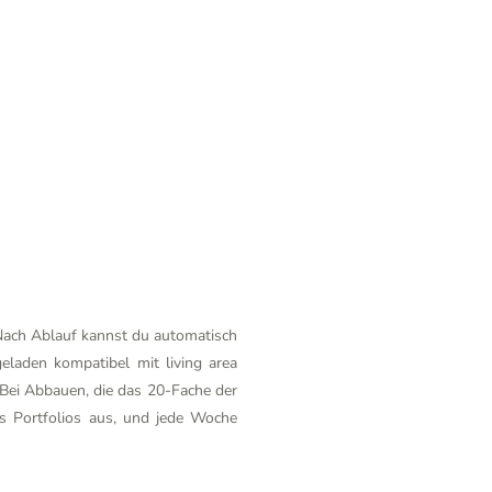
Nach Ablauf kannst du automatisch
laden kompatibel mit living area
 Bei Abbauen, die das 20-Fache der
s Port­folios aus, und jede Woche