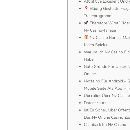
Attraktive Excédent Und 
Häufig Gestellte Fra
Treueprogramm
Therefore Wirst” “Ma
Nv Casino-familie
Nv Casino Bonus: Max
Jeden Spieler
Warum Ich Nv Casino Ei
Habe
Gute Gründe Für Unser N
Online
Nvcasino Für Android – S
Mobile Seite Als App Hin
Überblick Über Nv Casino
Datenschutz
Ist Es Sicher, Über Öffen
Das Nv Online Casino Zu
Cashback Im Nv Casino –