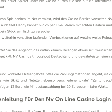
n. Als neuer Spieler unter NV Casino dürfen Sie sich auf ein attrakti
hnt.
 von Spielbanken im Net vermisst, wird den Casino Bereich vonseiten NV
h feel Handy kannst ni dich per Live-Stream mit echten Dealern und M
ein Glück am Tisch zu versuchen.
 weiterhin vonseiten laufenden Werbeaktionen auf welche weise Relo
rtet Sie das Angebot, das within keinem Belangen etwas zu” “wünschen 
piegel kklk NV Casinos throughout Deutschland und gewährleisten einen 
n und konkrete Hilfsangebote. Was die Zahlungsmethoden angeht, ist d
ts wie Skrill und Neteller, ebenso verschiedene lokale” “Zahlungso
ftigen 12 Euro, die Mindestauszahlung bei 20 European – faire Werte.
-Anleitung Für Den Nv On Line Casino Login
len von Pragmatic Perform, Ezugi und Betgames und umfasst Roulette, B