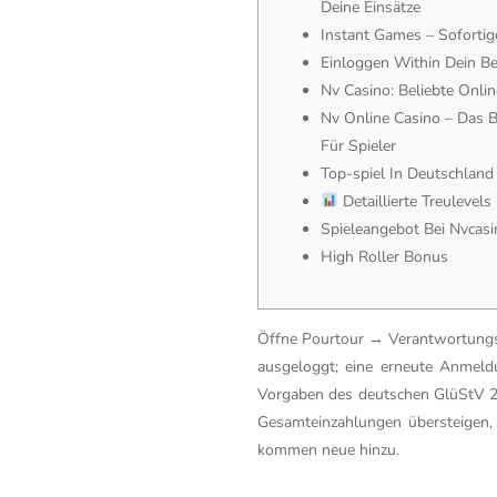
Deine Einsätze
Instant Games – Soforti
Einloggen Within Dein B
Nv Casino: Beliebte Onlin
Nv Online Casino – Das B
Für Spieler
Top-spiel In Deutschland
Detaillierte Treuleve
Spieleangebot Bei Nvcasi
High Roller Bonus
Öffne Pourtour → Verantwortungs­
ausgeloggt; eine erneute Anmeld
Vorgaben des deutschen GlüStV 202
Gesamt­ein­zahlungen über­steige
kommen neue hinzu.