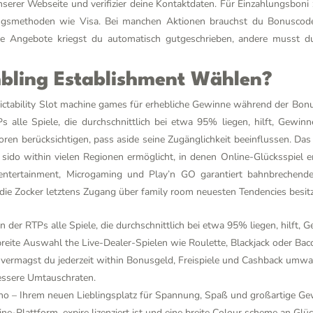
unserer Webseite und verifizier deine Kontaktdaten. Für Einzahlungsbon
ungsmethoden wie Visa. Bei manchen Aktionen brauchst du Bonuscod
ge Angebote kriegst du automatisch gutgeschrieben, andere musst du
ling Establishment Wählen?
dictability Slot machine games für erhebliche Gewinne während der Bonu
 alle Spiele, die durchschnittlich bei etwa 95% liegen, hilft, Gewin
ren berücksichtigen, pass aside seine Zugänglichkeit beeinflussen. Das
sido within vielen Regionen ermöglicht, in denen Online-Glücksspiel 
entertainment, Microgaming und Play’n GO garantiert bahnbrechende
 die Zocker letztens Zugang über family room neuesten Tendencies besi
 der RTPs alle Spiele, die durchschnittlich bei etwa 95% liegen, hilft, 
breite Auswahl the Live-Dealer-Spielen wie Roulette, Blackjack oder Bacc
ermagst du jederzeit within Bonusgeld, Freispiele und Cashback umwa
essere Umtauschraten.
o – Ihrem neuen Lieblingsplatz für Spannung, Spaß und großartige Ge
ine-Plattform, expire lizenziert ist und eine breite Colour scheme an Glü