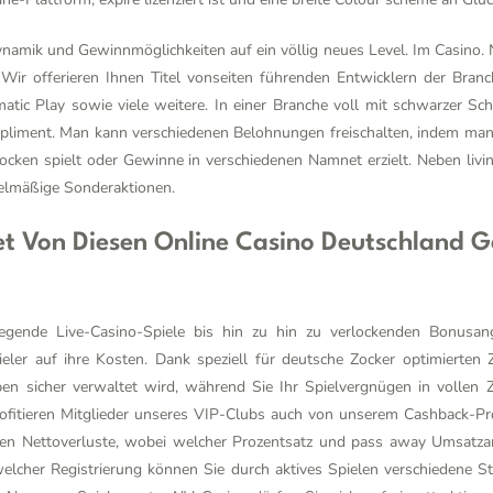
namik und Gewinnmöglichkeiten auf ein völlig neues Level. Im Casino. 
! Wir offerieren Ihnen Titel vonseiten führenden Entwicklern der Bra
tic Play sowie viele weitere. In einer Branche voll mit schwarzer Sc
pliment. Man kann verschiedenen Belohnungen freischalten, indem man 
Zocken spielt oder Gewinne in verschiedenen Namnet erzielt. Neben li
elmäßige Sonderaktionen.
tet Von Diesen Online Casino Deutschland
regende Live-Casino-Spiele bis hin zu hin zu verlockenden Bonus
pieler auf ihre Kosten. Dank speziell für deutsche Zocker optimierten
ben sicher verwaltet wird, während Sie Ihr Spielvergnügen in vollen 
ofitieren Mitglieder unseres VIP-Clubs auch von unserem Cashback-P
chen Nettoverluste, wobei welcher Prozentsatz und pass away Umsatz
lcher Registrierung können Sie durch aktives Spielen verschiedene S