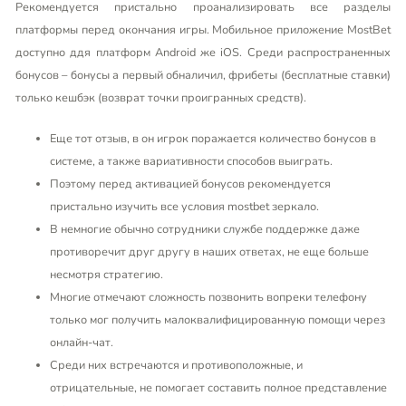
Рекомендуется пристально проанализировать все разделы
платформы перед окончания игры. Мобильное приложение MostBet
доступно ддя платформ Android же iOS. Среди распространенных
бонусов – бонусы а первый обналичил, фрибеты (бесплатные ставки)
только кешбэк (возврат точки проигранных средств).
Еще тот отзыв, в он игрок поражается количество бонусов в
системе, а также вариативности способов выиграть.
Поэтому перед активацией бонусов рекомендуется
пристально изучить все условия mostbet зеркало.
В немногие обычно сотрудники службе поддержке даже
противоречит друг другу в наших ответах, не еще больше
несмотря стратегию.
Многие отмечают сложность позвонить вопреки телефону
только мог получить малоквалифицированную помощи через
онлайн-чат.
Среди них встречаются и противоположные, и
отрицательные, не помогает составить полное представление