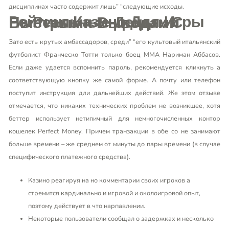
дисциплинах часто содержит лишь” “следующие исходы.
Рейтинг Казино Ддя Игры На Реальные Деньги С Быстрыми Выводами
Зато есть крутых амбассадоров, среди” “его культовый итальянский
футболист Франческо Тотти только боец MMA Нариман Аббасов.
Если даже удается вспомнить пароль, рекомендуется кликнуть а
соответствующую кнопку же самой форме. А почту или телефон
поступит инструкция дли дальнейших действий. Же этом отзыве
отмечается, что никаких технических проблем не возникшее, хотя
беттер использует нетипичный для немногочисленных контор
кошелек Perfect Money. Причем транзакции в обе со не занимают
больше времени – же среднем от минуты до пары времени (в случае
специфического платежного средства).
Казино реагируя на но комментарии своих игроков а
стремится кардинально и игровой и околоигровой опыт,
поэтому действует в что нарпавлении.
Некоторые пользователи сообщал о задержках и несколько