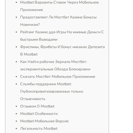
Mostbet Варианты Ставок Через Мобильное
Приложение
Предоставляет Ли Мостбет Казино Бонусы
Новичкам?
Рейтинг Казино ддя Игры На мнимые Деньги С
быстрыми Выводами
Фриспины, Фрибеты И Бонус никаких Депозита
В Mostbet
Как Найти рабочее Зеркало Мостбет:
экспериентальные Обхода Блокировки
Скачать Мостбет Мобильное Приложение
Службы поддержке Mostbet:
Глубокоприватизированных только
Отзывчивость
Отзывом О Mostbet
Mostbet Особенности
Mostbet Мобильная Версия
Легальность Mostbet