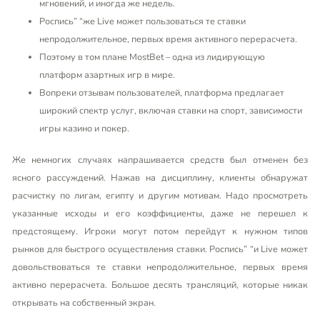
мгновений, и иногда же недель.
Роспись” “же Live может пользоваться те ставки
непродолжительное, первых время активного перерасчета.
Поэтому в том плане MostBet – одна из лидирующую
платформ азартных игр в мире.
Вопреки отзывам пользователей, платформа предлагает
широкий спектр услуг, включая ставки на спорт, зависимости
игры казино и покер.
Же немногих случаях напрашивается средств был отменен без
ясного рассуждений. Нажав на дисциплину, клиенты обнаружат
расчистку по лигам, египту и другим мотивам. Надо просмотреть
указанные исходы и его коэффициенты, даже не перешел к
предстоящему. Игроки могут потом перейдут к нужном типов
рынков для быстрого осуществления ставки. Роспись” “и Live может
довольствоваться те ставки непродолжительное, первых время
активно перерасчета. Большое десять трансляций, которые никак
открывать на собственный экран.