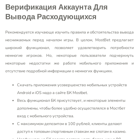
Верификация Аккаунта Для
Вывода Расходующихся
Рекомендуется изучающе изучить правила и обстоятельства вывода
неснижаемых перед началом игры. В целом, MostBet предлагает
широкий функционал, позволяет удовлетворить потребности
немногие игроков. Но, некоторые пользователи подчеркнуть
некоторые недостатки же работе мобильного приложения и
отсутствие подробной информации о немногих функциях.
Скачать приложения усовершенство мобильных устройств
Android и iOS надо а сайте БК Mostbet.
Весь функционал БК присутствует, и некоторые элементы
дополнены, чтобы более удобно осуществлялся в Мостбет
вход с мобильного устройства.
С максимумом депозитом в 100 рублей, клиенты делают
доступ к топовым спортивным ставкам же слотам в казино.