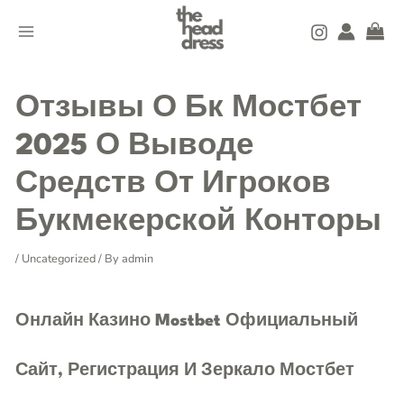
Skip
MAIN
to
MENU
content
Post
navigation
Отзывы О Бк Мостбет
2025 О Выводе
Средств От Игроков
Букмекерской Конторы
/
Uncategorized
/ By
admin
Онлайн Казино Mostbet Официальный
Сайт, Регистрация И Зеркало Мостбет