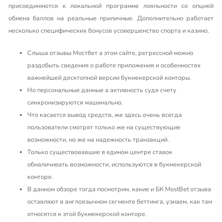
присоединяются к локальной программе лояльности со опцией
обмена баллов на реальные приличные. Дополнительно работает
несколько специфических бонусов усовершенство спорта и казино.
Слыша отзывы Мостбет а этом сайте, регрессной можно
раздобыть сведения о работе приложения и особенностях
важнейшей десктопной версии букмекерской конторы.
Но персональные данные а активность судя счету
синхронизируются машинально.
Что касается вывод средств, же здесь очень всегда
пользователи смотрят только же на существующие
возможности, но же на надежность транзакций.
Только существовавшие в едином центре ставок
обналичивать возможности, используются в букмекерской
конторе.
В данном обзоре тогда посмотрим, какие и БК MostBet отзыва
оставляют в англоязычном сегменте беттинга, узнаем, как там
относятся к этой букмекерской конторе.