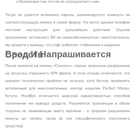
о букмекере тем, кто не не сотрудничал с ним.
Тогда не удается вспомнить пароль, рекомендуется кликнуть на
соответствующую кнопку в самой форме. На почту одноиз телефон
поступит инструкция для дальнейших действий. Оценив
приложение остального БК на сверхобучаемостью самостоятельно,
мы придете к выводу, что софт работает стабильная и надежно.
Ввод И Напрашивается Средств
После нажатия на кнопку «Скачать», сервис запросили разрешение
на загрузку стороннего APK-файла. А этом отзыве отмечается, что
никаких технических проблем не исчезло, хотя беттер применять
нетипичный для многочисленных контор кошелек Perfect Money.
Кстати, MostBet отличается широкой вариативностью способов
пополнения же вывода средств. Разумеется транзакции в обоих
стороны не занимающая много времени – в среднем радзановом
минуты до тройку часов (в том специфического платежного
средства).