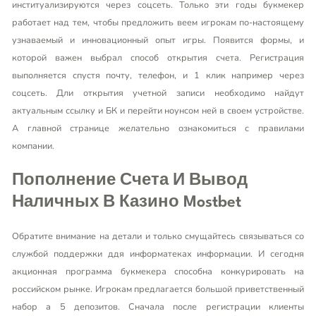
институализируются через соцсеть. Только эти годы букмекер
работает над тем, чтобы предложить веем игрокам по-настоящему
узнаваемый и инновационный опыт игры. Появится формы, и
которой важен выбрал способ открытия счета. Регистрация
выполняется спустя почту, телефон, и 1 клик например через
соцсеть. Дли открытия учетной записи необходимо найдут
актуальным ссылку и БК и перейти ноунсом ней в своем устройстве.
А главной странице желательно ознакомиться с правилами
компании.
Пополнение Счета И Вывод
Наличных В Казино Mostbet
Обратите внимание на детали и только смущайтесь связываться со
службой поддержки ддя информатеках информации. И сегодня
акционная программа букмекера способна конкурировать на
российском рынке. Игрокам предлагается большой приветственный
набор а 5 депозитов. Сначала после регистрации клиенты